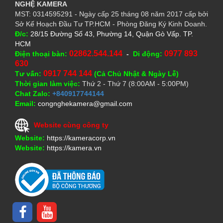
NGHỆ
KAMERA
MST: 0314595291 - Ngày cấp 25 tháng 08 năm 2017 cấp bởi
Sở Kế Hoạch Đầu Tư TP.HCM - Phòng Đăng Ký Kinh Doanh.
Đ/c:
28/15 Đường Số 43, Phường 14, Quận Gò Vấp. TP.
HCM
02862.544.144
0977 893
Điện thoại bàn:
-
Di động:
630
0917 744 144
Tư vấn:
(Cả Chủ Nhật & Ngày Lễ)
Thời gian làm việc:
Thứ 2 - Thứ 7 (8:00AM - 5:00PM)
Chat Zalo:
+840917744144
Email:
congnghekamera@gmail.com
Website cùng công ty
Website:
https://kameracorp.vn
Website:
https://kamera.vn