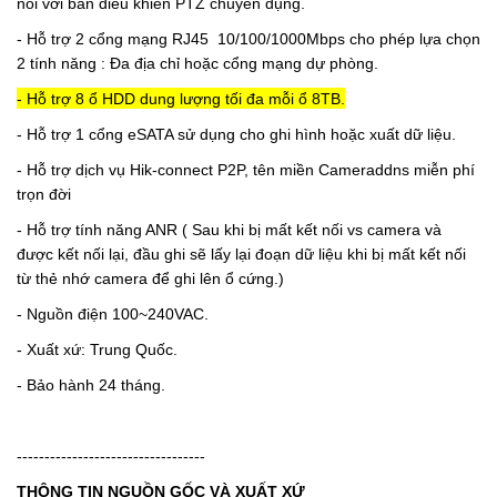
nối với bàn điều khiển PTZ chuyên dụng.
-
Hỗ trợ 2 cổng mạng RJ45 10/100/1000Mbps cho phép lựa chọn
2 tính năng : Đa địa chỉ hoặc cổng mạng dự phòng.
-
Hỗ trợ 8 ổ HDD dung lượng tối đa mỗi ổ 8TB.
-
Hỗ trợ 1 cổng eSATA sử dụng cho ghi hình hoặc xuất dữ liệu.
-
Hỗ trợ dịch vụ Hik-connect P2P, tên miền Cameraddns miễn phí
trọn đời
- Hỗ trợ tính năng ANR ( Sau khi bị mất kết nối vs camera và
được kết nối lại, đầu ghi sẽ lấy lại đoạn dữ liệu khi bị mất kết nối
từ thẻ nhớ camera để ghi lên ổ cứng.)
-
Nguồn điện 100~240VAC.
- Xuất xứ: Trung Quốc.
- Bảo hành 24 tháng.
----------------------------------
THÔNG TIN NGUỒN GỐC VÀ XUẤT XỨ