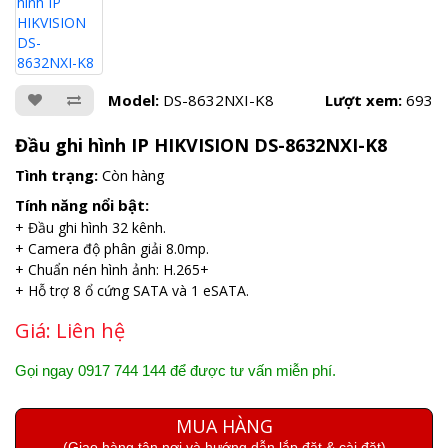
Model:
DS-8632NXI-K8
Lượt xem:
693
Đầu ghi hình IP HIKVISION DS-8632NXI-K8
Tình trạng:
Còn hàng
Tính năng nổi bật:
+ Đầu ghi hình 32 kênh.
+ Camera độ phân giải 8.0mp.
+ Chuẩn nén hình ảnh: H.265+
+ Hỗ trợ 8 ổ cứng SATA và 1 eSATA.
Giá:
Liên hệ
Gọi ngay 0917 744 144 để được tư vấn miễn phí.
MUA HÀNG
(Giao hàng tận nơi và hướng dẫn lắp đặt & cài đặt)