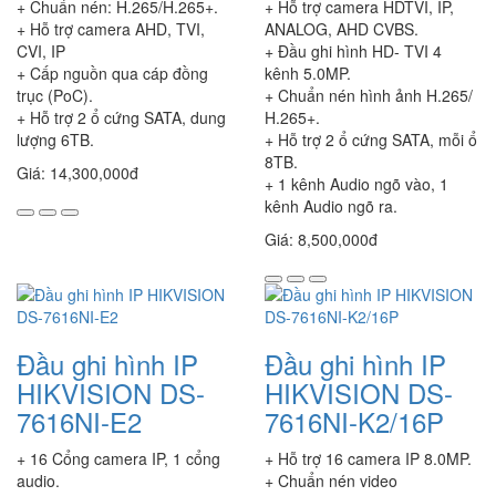
+ Chuẩn nén: H.265/H.265+.
+ Hỗ trợ camera HDTVI, IP,
+ Hỗ trợ camera AHD, TVI,
ANALOG, AHD CVBS.
CVI, IP
+ Đầu ghi hình HD- TVI 4
+ Cấp nguồn qua cáp đồng
kênh 5.0MP.
trục (PoC).
+ Chuẩn nén hình ảnh H.265/
+ Hỗ trợ 2 ổ cứng SATA, dung
H.265+.
lượng 6TB.
+ Hỗ trợ 2 ổ cứng SATA, mỗi ổ
8TB.
Giá: 14,300,000đ
+ 1 kênh Audio ngõ vào, 1
kênh Audio ngõ ra.
Giá: 8,500,000đ
Đầu ghi hình IP
Đầu ghi hình IP
HIKVISION DS-
HIKVISION DS-
7616NI-E2
7616NI-K2/16P
+ 16 Cổng camera IP, 1 cổng
+ Hỗ trợ 16 camera IP 8.0MP.
audio.
+ Chuẩn nén video