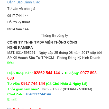
Cảnh Báo Cảnh Giác
Tư vấn và báo giá
0917 744 144
Hỗ trợ kỹ thuật
0914 544 144
Thông tin công ty
CÔNG TY TNHH TMDV VIỄN THÔNG CÔNG
NGHỆ
KAMERA
MST: 0314595291 - Ngày cấp 25 tháng 08 năm 2017 cấp bởi
Sở Kế Hoạch Đầu Tư TP.HCM - Phòng Đăng Ký Kinh Doanh.
Đ/c:
28/15 Đường Số 43, Phường 14, Quận Gò Vấp. TP.
HCM
02862.544.144
0977 893
Điện thoại bàn:
-
Di động:
630
0917 744 144
Tư vấn:
(Cả Chủ Nhật & Ngày Lễ)
Thời gian làm việc:
Thứ 2 - Thứ 7 (8:00AM - 5:00PM)
Chat Zalo:
+840917744144
Email:
congnghekamera@gmail.com