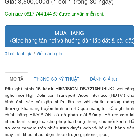
Giá:
8,500,000đ (1 đổi 1 trong 30 ngày)
Gọi ngay 0917 744 144 để được tư vấn miễn phí.
MUA HÀNG
(Giao hàng tận nơi và hướng dẫn lắp đặt & cài đặt)
0 bài đánh giá
/
Viết đánh giá
MÔ TẢ
THÔNG SỐ KỸ THUẬT
ĐÁNH GIÁ (0)
Đầu ghi hình 16 kênh HIKVISION DS-7216HUHI-K2
với công
nghệ mới High Definition Transport Video Interface (HDTVI) cho
hình ảnh sắc nét gấp nhiều lần so với chuẩn analog thông
thường, khả năng truyền hình ảnh HD qua mạng tốt. Đầu ghi hình
chính hãng HIKVISION, có độ phân giải 5.0mp.
Hỗ trợ xem lại
nhiều kênh cùng lúc, cho phép hai băng thông cho mỗi kênh. Hỗ
trợ xem camera trên nhiều trình duyệt web và hệ điều hành trên
máy tính khác nhau: điện thoại di động, iphone, ipad,….