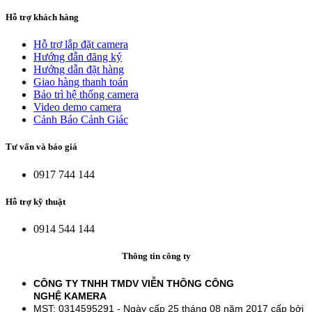
Hỗ trợ khách hàng
Hỗ trợ lắp đặt camera
Hướng đẫn đăng ký
Hướng dẫn đặt hàng
Giao hàng thanh toán
Bảo trì hệ thống camera
Video demo camera
Cảnh Báo Cảnh Giác
Tư vấn và báo giá
0917 744 144
Hỗ trợ kỹ thuật
0914 544 144
Thông tin công ty
CÔNG TY TNHH TMDV VIỄN THÔNG CÔNG
NGHỆ
KAMERA
MST: 0314595291 - Ngày cấp 25 tháng 08 năm 2017 cấp bởi