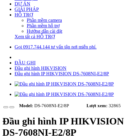
DỰ ÁN
GIẢI PHÁP
HỖ TRỢ
Phần mềm camera
Phần mềm hỗ trợ
Hướng dẫn cài đặt
Xem tất cả HỖ TRỢ
Gọi 0917.744.144 tư vấn tận nơi miễn phí.
ĐẦU GHI
Đầu ghi hình HIKVISION
Đầu ghi hình IP HIKVISION DS-7608NI-E2/8P
Model:
DS-7608NI-E2/8P
Lượt xem:
32865
Đầu ghi hình IP HIKVISION
DS-7608NI-E2/8P