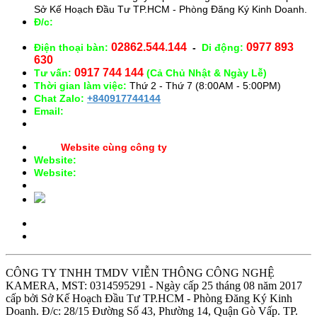
Sở Kế Hoạch Đầu Tư TP.HCM - Phòng Đăng Ký Kinh Doanh.
Đ/c:
28/15 Đường Số 43, Phường 14, Quận Gò Vấp. TP.
HCM
02862.544.144
0977 893
Điện thoại bàn:
-
Di động:
630
0917 744 144
Tư vấn:
(Cả Chủ Nhật & Ngày Lễ)
Thời gian làm việc:
Thứ 2 - Thứ 7 (8:00AM - 5:00PM)
Chat Zalo:
+840917744144
Email:
congnghekamera@gmail.com
Website cùng công ty
Website:
https://kameracorp.vn
Website:
https://kamera.vn
CÔNG TY TNHH TMDV VIỄN THÔNG CÔNG NGHỆ
KAMERA, MST: 0314595291 - Ngày cấp 25 tháng 08 năm 2017
cấp bởi Sở Kế Hoạch Đầu Tư TP.HCM - Phòng Đăng Ký Kinh
Doanh. Đ/c: 28/15 Đường Số 43, Phường 14, Quận Gò Vấp. TP.