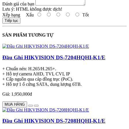
Đánh giá của bạn
Lưu ý:
HTML không được dịch!
Xếp hạng
Xấu
Tốt
Tiếp tục
SẢN PHẨM TƯƠNG TỰ
Đầu Ghi HIKVISION DS-7204HQHI-K1/E
+ Chuẩn nén: H.265/H.265+.
+ Hỗ trợ camera AHD, TVI, CVI, IP
+ Cấp nguồn qua cáp đồng trục (PoC).
+ Hỗ trợ 1 ổ cứng SATA, dung lượng 6TB.
Giá: 1,950,000đ
MUA HÀNG
Đầu Ghi HIKVISION DS-7208HQHI-K1/E