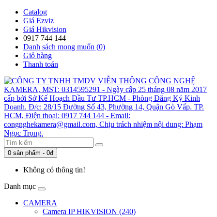
Catalog
Giá Ezviz
Giá Hikvision
0917 744 144
Danh sách mong muốn (0)
Giỏ hàng
Thanh toán
0 sản phẩm - 0đ
Không có thông tin!
Danh mục
CAMERA
Camera IP HIKVISION (240)