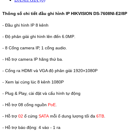
Thông số chi tiết đầu ghi hình
IP HIKVISION DS-7608NI-E2/8P
- Đầu ghi hình IP 8 kênh
- Độ phân giải ghi hình lên đến
6.0
MP
.
- 8 Cổng camera IP, 1 cổng audio.
- Hỗ trợ camera IP hãng thứ ba.
- Cổng ra HDMI và VGA độ phân giải 1920×1080P
- Xem lại cùng lúc 8 kênh 1080P
- Plug & Play, cài đặt và cấu hình tự động
- Hỗ trợ 08 cổng nguồn
PoE
.
- Hỗ trợ
02
ổ cứng
SATA
mỗi ổ dung lượng tối đa
6
TB
.
- Hỗ trợ báo động: 4 vào - 1 ra