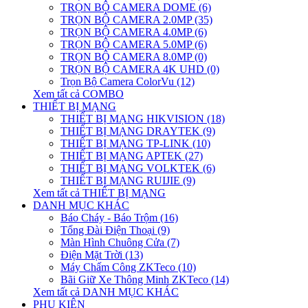
TRỌN BỘ CAMERA DOME (6)
TRỌN BỘ CAMERA 2.0MP (35)
TRỌN BỘ CAMERA 4.0MP (6)
TRỌN BỘ CAMERA 5.0MP (6)
TRỌN BỘ CAMERA 8.0MP (0)
TRỌN BỘ CAMERA 4K UHD (0)
Trọn Bộ Camera ColorVu (12)
Xem tất cả COMBO
THIẾT BỊ MẠNG
THIẾT BỊ MẠNG HIKVISION (18)
THIẾT BỊ MẠNG DRAYTEK (9)
THIẾT BỊ MẠNG TP-LINK (10)
THIẾT BỊ MẠNG APTEK (27)
THIẾT BỊ MẠNG VOLKTEK (6)
THIẾT BỊ MẠNG RUIJIE (9)
Xem tất cả THIẾT BỊ MẠNG
DANH MỤC KHÁC
Báo Cháy - Báo Trộm (16)
Tổng Đài Điện Thoại (9)
Màn Hình Chuông Cửa (7)
Điện Mặt Trời (13)
Máy Chấm Công ZKTeco (10)
Bãi Giữ Xe Thông Minh ZKTeco (14)
Xem tất cả DANH MỤC KHÁC
PHỤ KIỆN