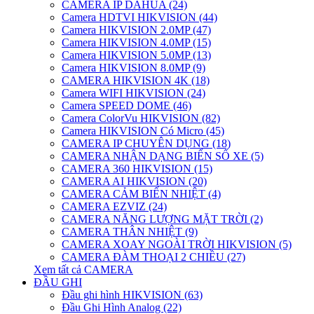
CAMERA IP DAHUA (24)
Camera HDTVI HIKVISION (44)
Camera HIKVISION 2.0MP (47)
Camera HIKVISION 4.0MP (15)
Camera HIKVISION 5.0MP (13)
Camera HIKVISION 8.0MP (9)
CAMERA HIKVISION 4K (18)
Camera WIFI HIKVISION (24)
Camera SPEED DOME (46)
Camera ColorVu HIKVISION (82)
Camera HIKVISION Có Micro (45)
CAMERA IP CHUYÊN DỤNG (18)
CAMERA NHẬN DẠNG BIỂN SỐ XE (5)
CAMERA 360 HIKVISION (15)
CAMERA AI HIKVISION (20)
CAMERA CẢM BIẾN NHIỆT (4)
CAMERA EZVIZ (24)
CAMERA NĂNG LƯỢNG MẶT TRỜI (2)
CAMERA THÂN NHIỆT (9)
CAMERA XOAY NGOÀI TRỜI HIKVISION (5)
CAMERA ĐÀM THOẠI 2 CHIỀU (27)
Xem tất cả CAMERA
ĐẦU GHI
Đầu ghi hình HIKVISION (63)
Đầu Ghi Hình Analog (22)