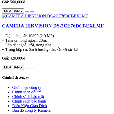
Giá: 560,000đ
MUA HÀNG
CAMERA HIKVISION DS-2CE76D0T-EXLMF
+ Độ phân giải: 1080P (2.0 MP).
+ Tầm xa hồng ngoại: 20m.
+ Lắp đặt ngoài trời, trong nhà.
+ Trong hộp có: Sách hướng dẫn, Ốc vít tắc kê.
Giá: 420,000đ
MUA HÀNG
Chính sách công ty
Giới thiệu công ty
Chính sách đổi trả
Chính sách bảo mật
Chính sách bảo hành
Điều Kiện Giao Dịch
Bản đồ công ty Kamera