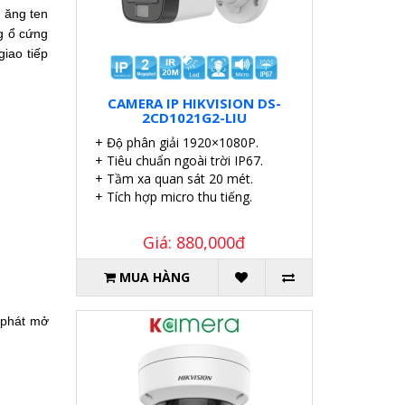
 ăng ten
ng ổ cứng
iao tiếp
CAMERA IP HIKVISION DS-
2CD1021G2-LIU
+ Độ phân giải 1920×1080P.
+ Tiêu chuẩn ngoài trời IP67.
+ Tầm xa quan sát 20 mét.
+ Tích hợp micro thu tiếng.
Giá: 880,000đ
MUA HÀNG
 phát mở