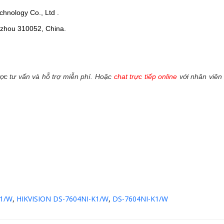
hnology Co., Ltd .
ngzhou 310052, China.
c tư vấn và hỗ trợ miễn phí. Hoặc
chat trực tiếp online
với nhân viên 
K1/W
,
HIKVISION DS-7604NI-K1/W
,
DS-7604NI-K1/W