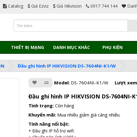
Catalog
Giá Ezviz
Giá Hikvision
0917 744 144
Danh
THIẾT BỊ MẠNG
DANH MỤC KHÁC
PHỤ KIỆN
ON
Đầu ghi hình IP HIKVISION DS-7604NI-K1/W
Model:
DS-7604NI-K1/W
Lượt xem
Đầu ghi hình IP HIKVISION DS-7604NI-K
Tình trạng:
Còn hàng
Khuyến mãi:
Mua nhiều giảm giá càng nhiều.
Tính năng nổi bật:
+ Đầu ghi IP hỗ trợ wifi.