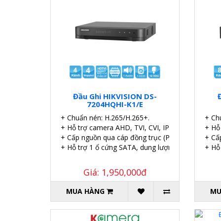
Đầu Ghi HIKVISION DS-
7204HQHI-K1/E
+ Chuẩn nén: H.265/H.265+.
+ Ch
+ Hỗ trợ camera AHD, TVI, CVI, IP
+ Hỗ
+ Cấp nguồn qua cáp đồng trục (PoC).
+ Cấ
+ Hỗ trợ 1 ổ cứng SATA, dung lượng 6TB.
+ Hỗ
Giá: 1,950,000đ
MUA HÀNG
MU