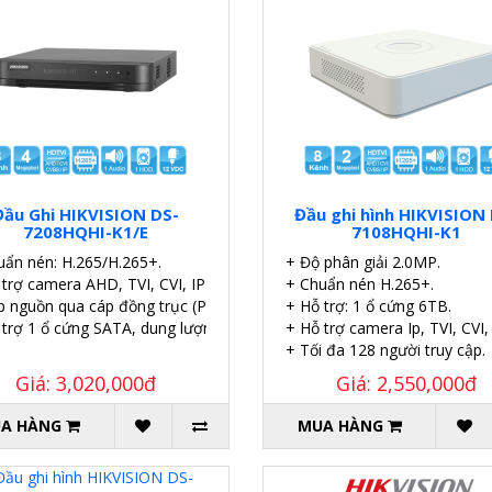
Đầu Ghi HIKVISION DS-
Đầu ghi hình HIKVISION
7208HQHI-K1/E
7108HQHI-K1
uẩn nén: H.265/H.265+.
+ Độ phân giải 2.0MP.
 trợ camera AHD, TVI, CVI, IP
+ Chuẩn nén H.265+.
p nguồn qua cáp đồng trục (PoC).
+ Hỗ trợ: 1 ổ cứng 6TB.
 trợ 1 ổ cứng SATA, dung lượng 6TB.
+ Hỗ trợ camera Ip, TVI, CVI
+ Tối đa 128 người truy cập.
Giá: 3,020,000đ
Giá: 2,550,000đ
A HÀNG
MUA HÀNG