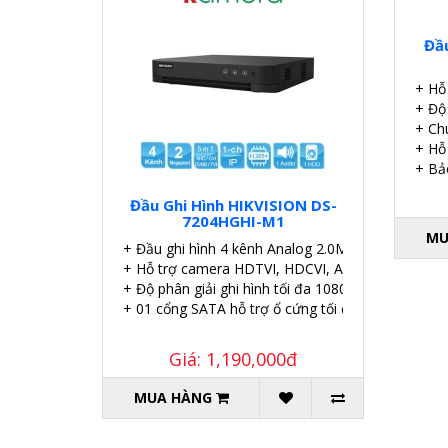
Đầu
+ Hỗ 
+ Độ
+ Ch
+ Hỗ 
+ Bả
Đầu Ghi Hình HIKVISION DS-
7204HGHI-M1
MU
+ Đầu ghi hình 4 kênh Analog 2.0MP.
+ Hỗ trợ camera HDTVI, HDCVI, AHD, Analog.
+ Độ phân giải ghi hình tối đa 1080p.
+ 01 cổng SATA hỗ trợ ổ cứng tối đa 4TB.
Giá: 1,190,000đ
MUA HÀNG