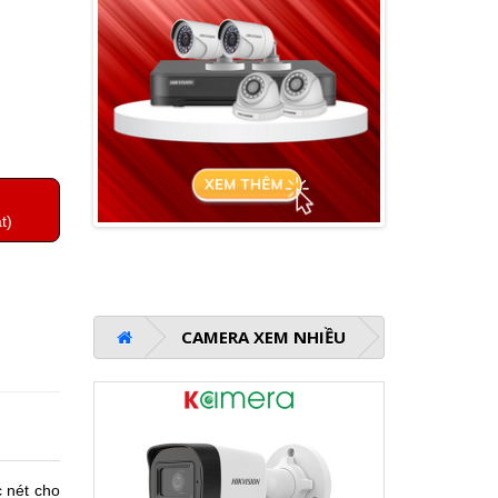
t)
CAMERA XEM NHIỀU
 nét cho