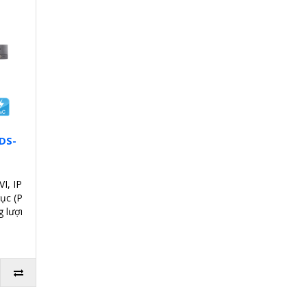
 DS-
I, IP
ục (PoC).
g lượng 6TB.