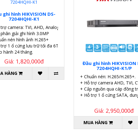
 ghi hình HIKVISION DS-
7204HQHI-K1
trợ camera: TVI, AHD, Analog, CVI, IP
 phân giải ghi hình 3.0MP
uẩn nén hình ảnh H.265+
trợ 1 ổ cứng lưu trữ tối đa 6TB.
o hành 24 tháng.
Giá: 1,820,000đ
Đầu ghi hình HIKVISION
7204HQHI-K1/P
A HÀNG
+ Chuẩn nén: H.265/H.265+.
+ Hỗ trợ camera AHD, TVI, CV
+ Cấp nguồn qua cáp đồng tr
+ Hỗ trợ 1 ổ cứng SATA, dun
Giá: 2,950,000đ
MUA HÀNG