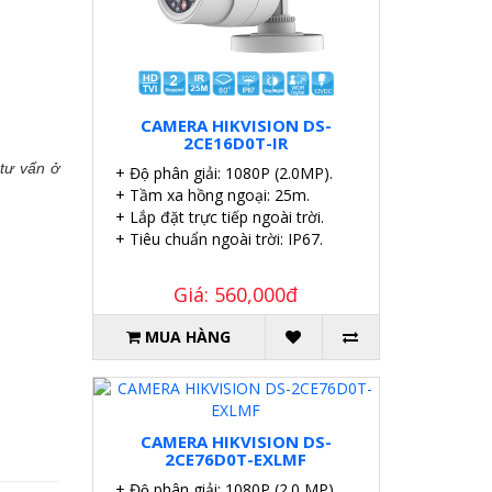
CAMERA HIKVISION DS-
2CE16D0T-IR
tư vấn ở
+ Độ phân giải: 1080P (2.0MP).
+ Tầm xa hồng ngoại: 25m.
+ Lắp đặt trực tiếp ngoài trời.
+ Tiêu chuẩn ngoài trời: IP67.
Giá: 560,000đ
MUA HÀNG
CAMERA HIKVISION DS-
2CE76D0T-EXLMF
+ Độ phân giải: 1080P (2.0 MP).