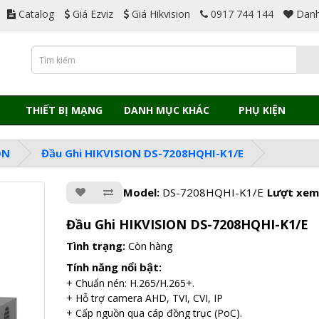
Catalog
Giá Ezviz
Giá Hikvision
0917 744 144
Danh
THIẾT BỊ MẠNG
DANH MỤC KHÁC
PHỤ KIỆN
ON
Đầu Ghi HIKVISION DS-7208HQHI-K1/E
Model:
DS-7208HQHI-K1/E
Lượt xem
Đầu Ghi HIKVISION DS-7208HQHI-K1/E
Tình trạng:
Còn hàng
Tính năng nổi bật:
+ Chuẩn nén: H.265/H.265+.
+ Hỗ trợ camera AHD, TVI, CVI, IP
+ Cấp nguồn qua cáp đồng trục (PoC).