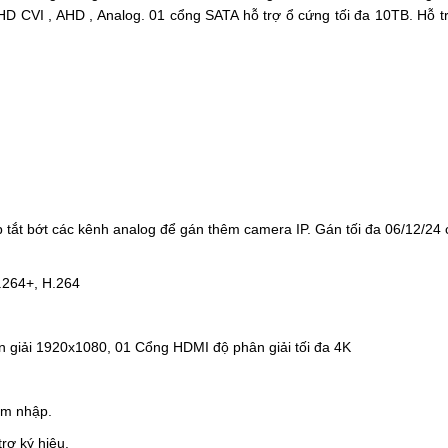
HD CVI , AHD , Analog.
01 cổng SATA hỗ trợ ổ cứng tối đa 10TB.
Hỗ t
 tắt bớt các kênh analog để gán thêm camera IP. Gán tối đa 06/12/24
.264+, H.264
 giải 1920x1080, 01 Cổng HDMI độ phân giải tối đa 4K
âm nhập.
rợ ký hiệu.