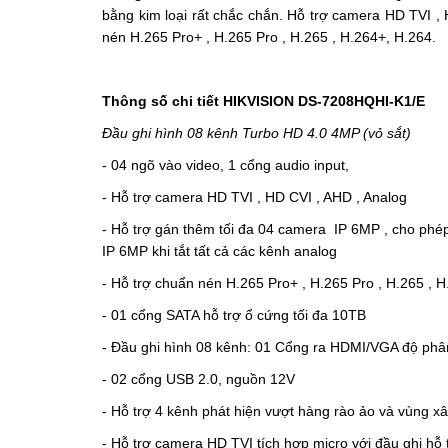
bằng kim loại rất chắc chắn.
Hỗ trợ camera HD TVI , 
nén H.265 Pro+ , H.265 Pro , H.265 , H.264+, H.264.
Thông số chi tiết HIKVISION DS-7208HQHI-K1/E
Đầu ghi hình 08 kênh Turbo HD 4.0 4MP (vỏ sắt)
- 04 ngõ vào video, 1 cổng audio input,
-
Hỗ trợ camera HD TVI , HD CVI , AHD , Analog
-
Hỗ trợ gán thêm tối đa 04 camera IP 6MP , cho phép
IP 6MP khi tắt tất cả các kênh analog
-
Hỗ trợ chuẩn nén H.265 Pro+ , H.265 Pro , H.265 , H
-
01 cổng SATA hỗ trợ ổ cứng tối đa 10TB
-
Đầu ghi hình 08 kênh: 01 Cổng ra HDMI/VGA độ phân
-
02 cổng USB 2.0, nguồn 12V
-
Hỗ trợ 4 kênh phát hiện vượt hàng rào ảo và vùng x
-
Hỗ trợ camera HD TVI tích hợp micro với đầu ghi hỗ t