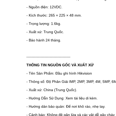
- Nguồn điện: 12VDC.
- Kích thước: 265 × 225 × 48 mm.
- Trọng lượng: 1.6kg.
- Xuất xứ: Trung Quốc.
- Bảo hành 24 tháng.
----------------------------------
THÔNG TIN NGUỒN GỐC VÀ XUẤT XỨ
- Tên Sản Phẩm: Đầu ghi hình Hikvision
- Thông số: Độ Phân Giải IMP, 2MP, 3MP, 4M, 5MP, 6
- Xuất xứ: China (Trung Quốc).
- Hướng Dẫn Sử Dụng: Xem tài liệu di kèm.
- Hướng dản bảo quản: Để nơi khô ráo, nhẹ tay.
- Cảnh báo: Không đê gân lửa và các vật dễ gây cháy 