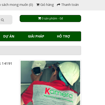
 sách mong muốn (0)
Giỏ hàng
Thanh toán
0 sản phẩm - 0đ
DỰ ÁN
GIẢI PHÁP
HỖ TRỢ
:
14191