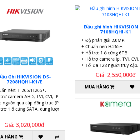
Đầu ghi hình HIKVISION
7108HQHI-K1
+ Độ phân giải 2.0MP.
+ Chuẩn nén H.265+.
+ Hỗ trợ: 1 ổ cứng 6TB.
+ Hỗ trợ camera Ip, TVI, CVI
+ Tối đa 128 người truy cập.
Giá: 2,550,000đ
Đầu Ghi HIKVISION DS-
7208HQHI-K1/E
MUA HÀNG
uẩn nén: H.265/H.265+.
 trợ camera AHD, TVI, CVI, IP
p nguồn qua cáp đồng trục (PoC).
 trợ 1 ổ cứng SATA, dung lượng 6TB.
Giá: 3,020,000đ
A HÀNG