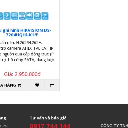
 ghi hình HIKVISION DS-
7204HQHI-K1/P
uẩn nén: H.265/H.265+.
 trợ camera AHD, TVI, CVI, IP
p nguồn qua cáp đồng trục (PoC).
 trợ 1 ổ cứng SATA, dung lượng 6TB.
Giá: 2,950,000đ
A HÀNG
àng
Tư vấn và báo giá
0917 744 144
amera
CÔNG TY TN