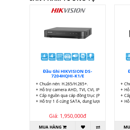
Đầu Ghi HIKVISION DS-
7204HQHI-K1/E
+ Chuẩn nén: H.265/H.265+.
+ Ch
+ Hỗ trợ camera AHD, TVI, CVI, IP
+ Hỗ
+ Cấp nguồn qua cáp đồng trục (PoC).
+ Cấ
+ Hỗ trợ 1 ổ cứng SATA, dung lượng 6TB.
+ Hỗ
Giá: 1,950,000đ
MUA HÀNG
MU