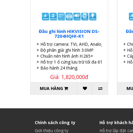
Đầu ghi hình HIKVISION DS-
Đầu
7204HQHI-K1
+ Hỗ trợ camera: TVI, AHD, Analog, CVI, IP
+ Ch
+ Độ phân giải ghi hình 3.0MP
+ Hỗ
+ Chuẩn nén hình ảnh H.265+
+ Cấ
+ Hỗ trợ 1 ổ cứng lưu trữ tối đa 6TB.
+ Hỗ
+ Bảo hành 24 tháng.
Giá: 1,820,000đ
MUA HÀNG
MU
Chính sách công ty
Hỗ trợ khách h
Giới thiệu công ty
Hỗ trợ lắp đặt c