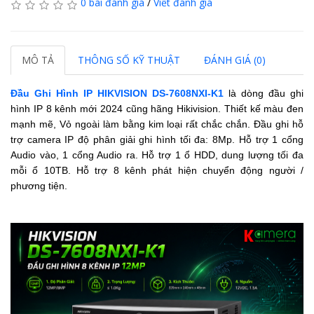
0 bài đánh giá
/
Viết đánh giá
MÔ TẢ
THÔNG SỐ KỸ THUẬT
ĐÁNH GIÁ (0)
Đầu Ghi Hình IP HIKVISION DS-7608NXI-K1
là dòng đầu ghi
hình IP 8 kênh mới 2024 cũng hãng Hikivision. Thiết kế màu đen
mạnh mẽ, Vỏ ngoài làm bằng kim loại rất chắc chắn. Đầu ghi hỗ
trợ camera IP độ phân giải ghi hình tối đa: 8Mp. Hỗ trợ 1 cổng
Audio vào, 1 cổng Audio ra. Hỗ trợ 1 ổ HDD, dung lượng tối đa
mỗi ổ 10TB. Hỗ trợ 8 kênh phát hiện chuyển động người /
phương tiện.