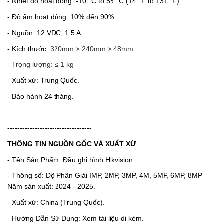
- Nhiệt độ hoạt động: -10 °C to 55 °C (14 °F to 131 °F)
- Độ ẩm hoạt động: 10% đến 90%.
- Nguồn: 12 VDC, 1.5 A.
- Kích thước:
320mm × 240mm × 48mm
- Trọng lượng:
≤ 1 kg
- Xuất xứ: Trung Quốc.
- Bảo hành 24 tháng.
----------------------------------
THÔNG TIN NGUỒN GỐC VÀ XUẤT XỨ
- Tên Sản Phẩm: Đầu ghi hình Hikvision
- Thông số: Độ Phân Giải IMP, 2MP, 3MP, 4M, 5MP, 6MP, 8MP
Năm sản xuất: 2024 - 2025.
- Xuất xứ: China (Trung Quốc).
- Hướng Dẫn Sử Dụng: Xem tài liệu di kèm.