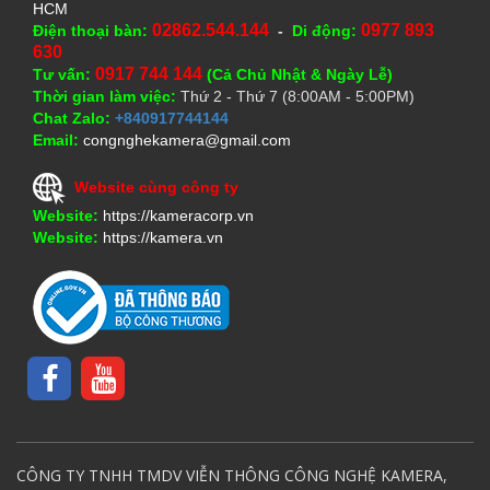
HCM
02862.544.144
0977 893
Điện thoại bàn:
-
Di động:
630
0917 744 144
Tư vấn:
(Cả Chủ Nhật & Ngày Lễ)
Thời gian làm việc:
Thứ 2 - Thứ 7 (8:00AM - 5:00PM)
Chat Zalo:
+840917744144
Email:
congnghekamera@gmail.com
Website cùng công ty
Website:
https://kameracorp.vn
Website:
https://kamera.vn
CÔNG TY TNHH TMDV VIỄN THÔNG CÔNG NGHỆ KAMERA,