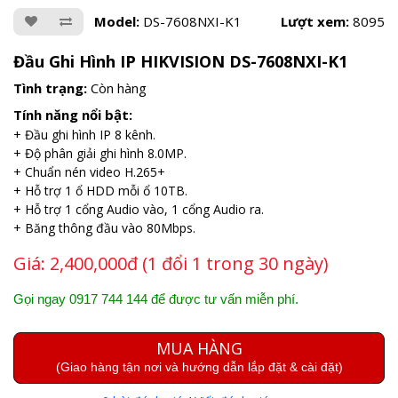
Model:
DS-7608NXI-K1
Lượt xem:
8095
Đầu Ghi Hình IP HIKVISION DS-7608NXI-K1
Tình trạng:
Còn hàng
Tính năng nổi bật:
+ Đầu ghi hình IP 8 kênh.
+ Độ phân giải ghi hình 8.0MP.
+ Chuẩn nén video H.265+
+ Hỗ trợ 1 ổ HDD mỗi ổ 10TB.
+ Hỗ trợ 1 cổng Audio vào, 1 cổng Audio ra.
+ Băng thông đầu vào 80Mbps.
Giá:
2,400,000đ (1 đổi 1 trong 30 ngày)
Gọi ngay 0917 744 144 để được tư vấn miễn phí.
MUA HÀNG
(Giao hàng tận nơi và hướng dẫn lắp đặt & cài đặt)