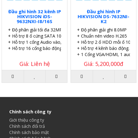
Đầu ghi hình 32 kênh IP
Đầu ghi hình IP
HIKVISION iDS-
HIKVISION DS-7632NI-
9632NXI-I8/16S
K2
+ Độ phân giải tối đa 32MP.
+ Độ phân giải ghi 8.0MP
+ Hỗ trợ 8 ổ cứng SATA 10TB/ổ.
+ Chuẩn nén video H.265
+ Hỗ trợ 1 cổng Audio vào, 2 cổng Audio ra.
+ Hỗ trợ 2 ổ HDD mỗi ổ 10TB.
+ Hỗ trợ 16 cổng báo động vào và 4 cổng báo động ra.
+ Hỗ trợ 4 kênh báo động.
+ 1 Cổng VGA/HDMI, 1 audio .
Giá: Liên hệ
Giá: 5,200,000đ
Chính sách công ty
Giới thiệu công ty
Chính sách đổi trả
Chính sách bảo mật