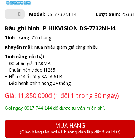
Model:
DS-7732NI-I4
Lượt xem:
25331
Đầu ghi hình IP HIKVISION DS-7732NI-I4
Tình trạng:
Còn hàng
Khuyến mãi:
Mua nhiều giảm giá càng nhiều.
Tính năng nổi bật:
+ Độ phân giải 12.0MP.
+ Chuẩn nén video H.265
+ Hỗ trợ 4 ổ cứng SATA 6TB.
+ Bảo hành chính hãng 24 tháng.
Giá:
11,850,000đ (1 đổi 1 trong 30 ngày)
Gọi ngay 0917 744 144 để được tư vấn miễn phí.
MUA HÀNG
(Giao hàng tận nơi và hướng dẫn lắp đặt & cài đặt)