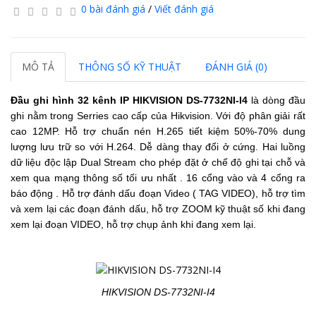
0 bài đánh giá
/
Viết đánh giá
MÔ TẢ
THÔNG SỐ KỸ THUẬT
ĐÁNH GIÁ (0)
Đầu ghi hình 32 kênh IP HIKVISION DS-7732NI-I4
là dòng đầu
ghi nằm trong Serries cao cấp của Hikvision. Với độ phân giải rất
cao 12MP. Hỗ trợ chuẩn nén H.265 tiết kiệm 50%-70% dung
lượng lưu trữ so với H.264. Dễ dàng thay đổi ở cứng. Hai luồng
dữ liệu độc lập Dual Stream cho phép đặt ở chế độ ghi tại chỗ và
xem qua mạng thông số tối ưu nhất . 16 cổng vào và 4 cổng ra
báo động . Hỗ trợ đánh dấu đoạn Video ( TAG VIDEO), hỗ trợ tìm
và xem lại các đoạn đánh dấu, hỗ trợ ZOOM kỹ thuật số khi đang
xem lại đoạn VIDEO, hỗ trợ chụp ảnh khi đang xem lại.
HIKVISION DS-7732NI-I4