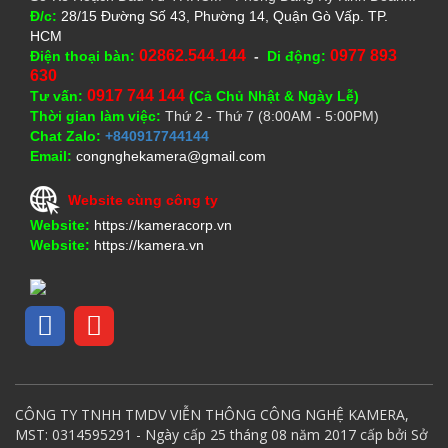
Đ/c:
28/15 Đường Số 43, Phường 14, Quận Gò Vấp. TP.
HCM
02862.544.144
0977 893
Điện thoại bàn:
-
Di động:
630
0917 744 144
Tư vấn:
(Cả Chủ Nhật & Ngày Lễ)
Thời gian làm việc:
Thứ 2 - Thứ 7 (8:00AM - 5:00PM)
Chat Zalo:
+840917744144
Email:
congnghekamera@gmail.com
Website cùng công ty
Website:
https://kameracorp.vn
Website:
https://kamera.vn
CÔNG TY TNHH TMDV VIỄN THÔNG CÔNG NGHỆ KAMERA,
MST: 0314595291 - Ngày cấp 25 tháng 08 năm 2017 cấp bởi Sở