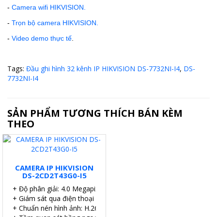
-
Camera wifi HIKVISION.
-
Trọn bộ camera HIKVISION.
-
Video demo thực tế
.
Tags:
Đầu ghi hình 32 kênh IP HIKVISION DS-7732NI-I4
,
DS-
7732NI-I4
SẢN PHẨM TƯƠNG THÍCH BÁN KÈM
THEO
CAMERA IP HIKVISION
DS-2CD2T43G0-I5
+ Độ phân giải: 4.0 Megapixel.
+ Giám sát qua điện thoại di động, iPad,…
+ Chuẩn nén hình ảnh: H.265+