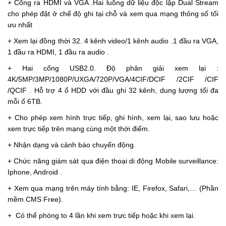
+ Cổng ra HDMI và VGA .Hai luồng dữ liệu độc lập Dual Stream
cho phép đặt ở chế độ ghi tại chỗ và xem qua mạng thông số tối
ưu nhất
+ Xem lại đồng thời 32. 4 kênh video/1 kênh audio .1 đầu ra VGA,
1 đầu ra HDMI, 1 đầu ra audio .
+ Hai cổng USB2.0. Độ phân giải xem lại :
4K/5MP/3MP/1080P/UXGA/720P/VGA/4CIF/DCIF /2CIF /CIF
/QCIF . Hỗ trợ 4 ổ HDD với đầu ghi 32 kênh, dung lượng tối đa
mỗi ổ 6TB.
+ Cho phép xem hình trực tiếp, ghi hình, xem lại, sao lưu hoặc
xem trực tiếp trên mạng cùng một thời điểm.
+ Nhận dạng và cảnh báo chuyển động.
+ Chức năng giám sát qua điện thoại di động Mobile surveillance:
Iphone, Android .
+ Xem qua mạng trên máy tính bằng: IE, Firefox, Safari,… (Phần
mềm CMS Free).
+
Có thể phóng to 4 lần khi xem trực tiếp hoặc khi xem lại.