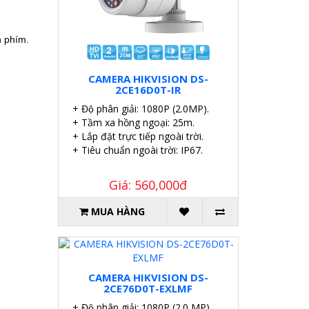
n phím.
CAMERA HIKVISION DS-
2CE16D0T-IR
+ Độ phân giải: 1080P (2.0MP).
+ Tầm xa hồng ngoại: 25m.
+ Lắp đặt trực tiếp ngoài trời.
+ Tiêu chuẩn ngoài trời: IP67.
Giá: 560,000đ
MUA HÀNG
CAMERA HIKVISION DS-
2CE76D0T-EXLMF
+ Độ phân giải: 1080P (2.0 MP).