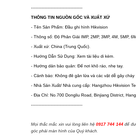
----------------------------------
THÔNG TIN NGUỒN GỐC VÀ XUẤT XỨ
- Tên Sản Phẩm: Đầu ghi hình Hikvision
- Thông số: Độ Phân Giải IMP, 2MP, 3MP, 4M, 5MP, 6
- Xuất xứ: China (Trung Quốc).
- Hướng Dẫn Sử Dụng: Xem tài liệu di kèm.
- Hướng dản bảo quản: Để nơi khô ráo, nhẹ tay.
- Cảnh báo: Không đê gân lửa và các vật dễ gây cháy 
- Nhà Sản Xuất/ Nhà cung cấp: Hangzhou Hikvision Tec
- Địa Chỉ: No.700 Dongliu Road, Binjiang District, Ha
----------------------------------
Mọi thắc mắc xin vui lòng liên hệ
0917 744 144
để đượ
góc phải màn hình của Quý khách.