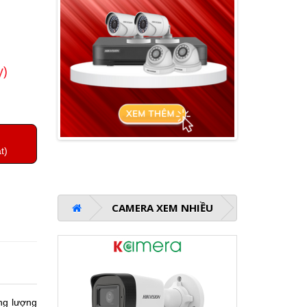
y)
t)
CAMERA XEM NHIỀU
ung lượng