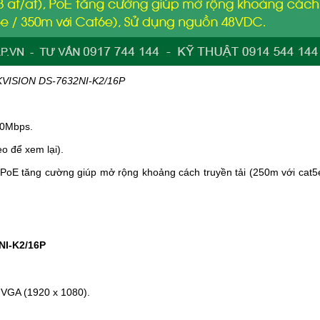
KVISION DS-7632NI-K2/16P
60Mbps.
o để xem lại).
, PoE tăng cường giúp mở rộng khoảng cách truyền tải (250m với cat5
NI-K2/16P
, VGA (1920 x 1080).