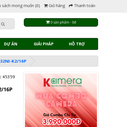
 sách mong muốn (0)
Giỏ hàng
Thanh toán
0 sản phẩm - 0đ
DỰ ÁN
GIẢI PHÁP
HỖ TRỢ
632NI-K2/16P
:
45359
2/16P