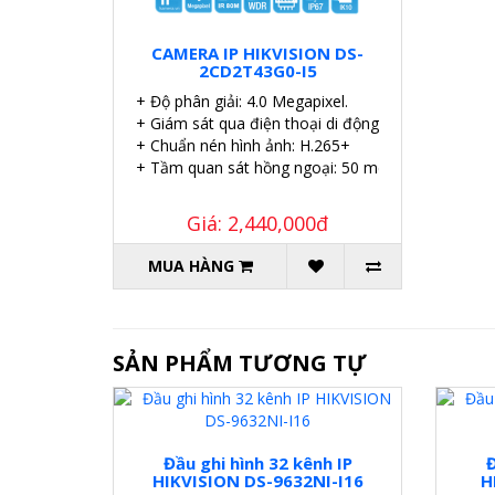
CAMERA IP HIKVISION DS-
2CD2T43G0-I5
+ Độ phân giải: 4.0 Megapixel.
+ Giám sát qua điện thoại di động, iPad,…
+ Chuẩn nén hình ảnh: H.265+
+ Tầm quan sát hồng ngoại: 50 mét.
Giá: 2,440,000đ
MUA HÀNG
SẢN PHẨM TƯƠNG TỰ
Đầu ghi hình 32 kênh IP
Đ
HIKVISION DS-9632NI-I16
H