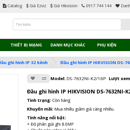
Catalog
Giá Ezviz
Giá Hikvision
0917 744 144
Danh
THIẾT BỊ MẠNG
DANH MỤC KHÁC
PHỤ KIỆN
Đầu ghi hình IP 32 kênh
Đầu ghi hình IP HIKVISION DS-7
Model:
DS-7632NI-K2/16P
Lượt xem
Đầu ghi hình IP HIKVISION DS-7632NI-K
Tình trạng:
Còn hàng
Khuyến mãi:
Mua nhiều giảm giá càng nhiều.
Tính năng nổi bật:
+ Độ phân giải ghi 8.0MP