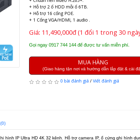
+ Chuẩn nén video H.265+.
+ Hỗ trợ 2 ổ HDD mỗi ổ 6TB.
+ Hỗ trợ 16 cổng POE.
+ 1 Cổng VGA/HDMI, 1 audio .
Giá:
11,490,000đ (1 đổi 1 trong 30 ngà
Gọi ngay 0917 744 144 để được tư vấn miễn phí.
MUA HÀNG
(Giao hàng tận nơi và hướng dẫn lắp đặt & cài đặ
0 bài đánh giá
/
Viết đánh giá
(0)
hi hình IP Ultra HD 4K 32 kênh. Hỗ trợ camera IP, ổ cứng ghi hình d