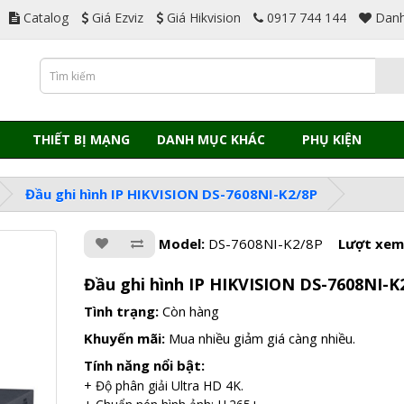
Catalog
Giá Ezviz
Giá Hikvision
0917 744 144
Danh
THIẾT BỊ MẠNG
DANH MỤC KHÁC
PHỤ KIỆN
Đầu ghi hình IP HIKVISION DS-7608NI-K2/8P
Model:
DS-7608NI-K2/8P
Lượt xem
Đầu ghi hình IP HIKVISION DS-7608NI-K
Tình trạng:
Còn hàng
Khuyến mãi:
Mua nhiều giảm giá càng nhiều.
Tính năng nổi bật:
+ Độ phân giải Ultra HD 4K.