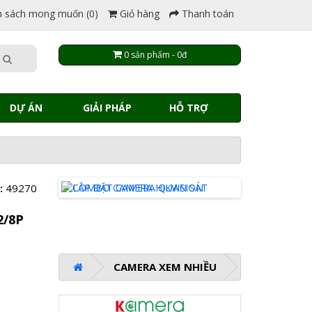
 sách mong muốn (0)
Giỏ hàng
Thanh toán
0 sản phẩm - 0đ
DỰ ÁN
GIẢI PHÁP
HỖ TRỢ
:
49270
2/8P
CAMERA XEM NHIỀU