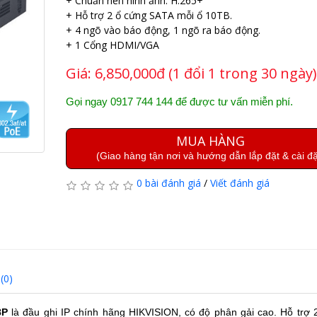
+ Chuẩn nén hình ảnh: H.265+
+ Hỗ trợ 2 ổ cứng SATA mỗi ổ 10TB.
+ 4 ngõ vào báo động, 1 ngõ ra báo động.
+ 1 Cổng HDMI/VGA
Giá:
6,850,000đ (1 đổi 1 trong 30 ngày)
Gọi ngay 0917 744 144 để được tư vấn miễn phí.
MUA HÀNG
(Giao hàng tận nơi và hướng dẫn lắp đặt & cài đặ
0 bài đánh giá
/
Viết đánh giá
(0)
8P
là đầu ghi IP chính hãng HIKVISION, có độ phân gải cao. Hỗ trợ 