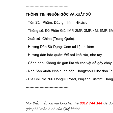
----------------------------------
THÔNG TIN NGUỒN GỐC VÀ XUẤT XỨ
- Tên Sản Phẩm: Đầu ghi hình Hikvision
- Thông số: Độ Phân Giải IMP, 2MP, 3MP, 4M, 5MP, 6
- Xuất xứ: China (Trung Quốc).
- Hướng Dẫn Sử Dụng: Xem tài liệu di kèm.
- Hướng dản bảo quản: Để nơi khô ráo, nhẹ tay.
- Cảnh báo: Không đê gân lửa và các vật dễ gây cháy 
- Nhà Sản Xuất/ Nhà cung cấp: Hangzhou Hikvision Tec
- Địa Chỉ: No.700 Dongliu Road, Binjiang District, Ha
----------------------------------
Mọi thắc mắc xin vui lòng liên hệ
0917 744 144
để đượ
góc phải màn hình của Quý khách.