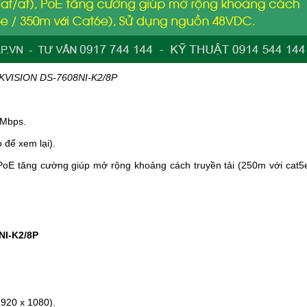
KVISION DS-7608NI-K2/8P
0Mbps.
 để xem lại).
 PoE tăng cường giúp mở rộng khoảng cách truyền tải (250m với cat5
NI-K2/8P
1920 x 1080).