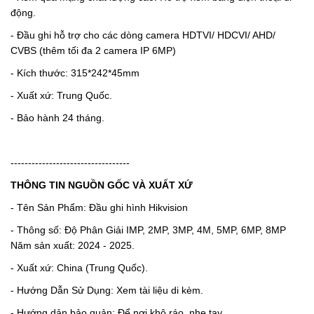
động.
- Đầu ghi hỗ trợ cho các dòng camera HDTVI/ HDCVI/ AHD/
CVBS (thêm tối đa 2 camera IP 6MP)
- Kích thước: 315*242*45mm
- Xuất xứ: Trung Quốc.
- Bảo hành 24 tháng.
----------------------------------
THÔNG TIN NGUỒN GỐC VÀ XUẤT XỨ
- Tên Sản Phẩm: Đầu ghi hình Hikvision
- Thông số: Độ Phân Giải IMP, 2MP, 3MP, 4M, 5MP, 6MP, 8MP
Năm sản xuất: 2024 - 2025.
- Xuất xứ: China (Trung Quốc).
- Hướng Dẫn Sử Dụng: Xem tài liệu di kèm.
- Hướng dản bảo quản: Để nơi khô ráo, nhẹ tay.