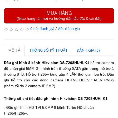
MUA HÀNG
(Giao hàng tận nơi và hướng dẫn lắp đặt & cài đặt)
0 bài đánh giá
/
Viết đánh giá
MÔ TẢ
THÔNG SỐ KỸ THUẬT
ĐÁNH GIÁ (0)
Đầu ghi hình 8 kênh Hikvision DS-7208HUHI-K1
hỗ trợ camera
độ phân giải 5MP,
Ghi hình trên ổ cứng SATA gắn trong, hỗ trợ 1
ổ cứng 8TB.
Hỗ trợ H265+ tăng gấp 4 LẦN thời gian lưu trữ.
Đầu
ghi hỗ trợ cho các dòng camera HDTVI/ HDCVI/ AHD/ CVBS
(thêm tối đa 2 camera IP 6MP).
Thông số chi tiết đầu ghi hình Hikvision DS-7208HUHI-K1
- Đầu ghi hình HD-TVI 5.0MP 8 kênh Turbo HD chuẩn
H.265/H.265+.