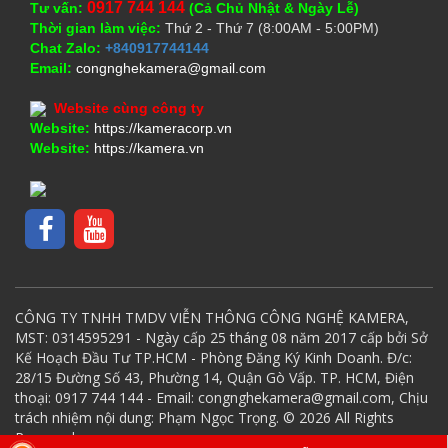
0917 744 144
Tư vấn:
(Cả Chủ Nhật & Ngày Lễ)
Thời gian làm việc:
Thứ 2 - Thứ 7 (8:00AM - 5:00PM)
Chat Zalo:
+840917744144
Email:
congnghekamera@gmail.com
Website cùng công ty
Website:
https://kameracorp.vn
Website:
https://kamera.vn
CÔNG TY TNHH TMDV VIỄN THÔNG CÔNG NGHỆ KAMERA,
MST: 0314595291 - Ngày cấp 25 tháng 08 năm 2017 cấp bởi Sở
Kế Hoạch Đầu Tư TP.HCM - Phòng Đăng Ký Kinh Doanh. Đ/c:
28/15 Đường Số 43, Phường 14, Quận Gò Vấp. TP. HCM, Điện
thoại: 0917 744 144 - Email: congnghekamera@gmail.com, Chịu
trách nhiệm nội dung: Phạm Ngọc Trọng. © 2026 All Rights
Reserved.