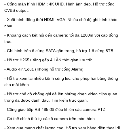
- Cổng màn hình HDMI: 4K UHD. Hình ảnh đẹp. Hỗ trợ cổng
CVBS output.
- Xuất hình đồng thời HDMI, VGA. Nhiều chế độ ghi hình khác
nhau.
- Khoảng cách kết nối đến camera: tối đa 1200m với cáp đồng
trục.
- Ghi hình trên ổ cứng SATA gắn trong, hỗ trợ 1 ổ cứng 8TB.
- Hỗ trợ H265+ tăng gấp 4 LẦN thời gian lưu trữ.
- Audio 4in/1out. (Không hỗ trợ cổng Alarm)
- Hỗ trợ xem lại nhiều kênh cùng lúc, cho phép hai băng thông
cho mỗi kênh.
- Hỗ trợ chế độ chống ghi đè lên những đoạn video clips quan
trọng đã được đánh dấu. Tìm kiếm trực quan.
- Cổng giao tiếp RS-485 để điều khiển các camera PTZ.
- Có thể chỉnh thứ tự các ô camera trên màn hình.
- Xem qua mạng chất lượng cao. Hổ trợ xem bằng điện thoại di