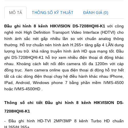
MÔ TẢ
THÔNG SỐ KỸ THUẬT
ĐÁNH GIÁ (0)
Đầu ghi hình 8 kênh HIKVISION DS-7208HQHI-K1
với công
nghệ mới High Definition Transport Video Interface (HDTVI) cho
hình ảnh sắc nét gấp nhiều lần so với chuẩn analog thông
thường. Hỗ trợ chuẩn nén hình ảnh H.265+ tăng gấp 4 LẦN dung
lượng lưu trữ. khả năng truyền hình ảnh HD qua mạng tốt. Đầu
ghi DS-7208HQHI-K1 hỗ trợ xem nhiều điện thoại di động khác
nhau. Khoảng cách kết nối đến camera tối đa 1200m với cáp
đồng trục. Xem camera online qua điện thoại di động hỗ trợ hết
tất cả các dòng điện thoại chạy hệ điều hành khác nhau IPhone,
IPad, Android, Windows phone 7 bằng phần mềm IVMS-4500
hoặc IVMS-4500HD .
Thông số chi tiết Đầu ghi hình 8 kênh HIKVISION DS-
7208HQHI-K1
- Đầu ghi hình HD-TVI 2MP/3MP 8 kênh Turbo HD chuẩn
H.265/H.265+.