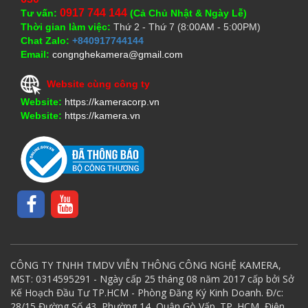
0917 744 144
Tư vấn:
(Cả Chủ Nhật & Ngày Lễ)
Thời gian làm việc:
Thứ 2 - Thứ 7 (8:00AM - 5:00PM)
Chat Zalo:
+840917744144
Email:
congnghekamera@gmail.com
Website cùng công ty
Website:
https://kameracorp.vn
Website:
https://kamera.vn
CÔNG TY TNHH TMDV VIỄN THÔNG CÔNG NGHỆ KAMERA,
MST: 0314595291 - Ngày cấp 25 tháng 08 năm 2017 cấp bởi Sở
Kế Hoạch Đầu Tư TP.HCM - Phòng Đăng Ký Kinh Doanh. Đ/c:
28/15 Đường Số 43, Phường 14, Quận Gò Vấp. TP. HCM, Điện