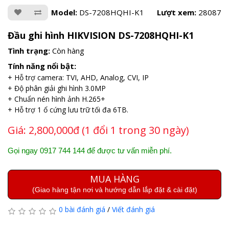
Model:
DS-7208HQHI-K1
Lượt xem:
28087
Đầu ghi hình HIKVISION DS-7208HQHI-K1
Tình trạng:
Còn hàng
Tính năng nổi bật:
+ Hỗ trợ camera: TVI, AHD, Analog, CVI, IP
+ Độ phân giải ghi hình 3.0MP
+ Chuẩn nén hình ảnh H.265+
+ Hỗ trợ 1 ổ cứng lưu trữ tối đa 6TB.
Giá:
2,800,000đ (1 đổi 1 trong 30 ngày)
Gọi ngay 0917 744 144 để được tư vấn miễn phí.
MUA HÀNG
(Giao hàng tận nơi và hướng dẫn lắp đặt & cài đặt)
0 bài đánh giá
/
Viết đánh giá