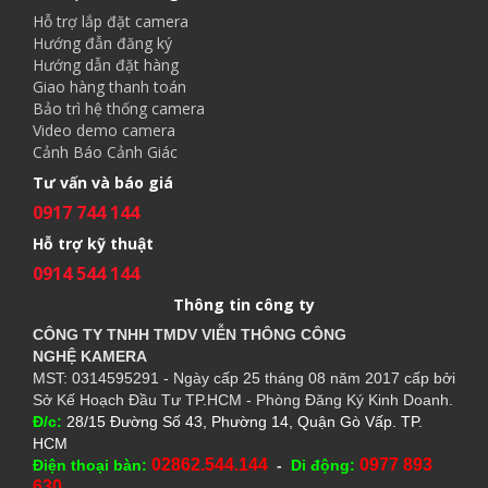
Hỗ trợ lắp đặt camera
Hướng đẫn đăng ký
Hướng dẫn đặt hàng
Giao hàng thanh toán
Bảo trì hệ thống camera
Video demo camera
Cảnh Báo Cảnh Giác
Tư vấn và báo giá
0917 744 144
Hỗ trợ kỹ thuật
0914 544 144
Thông tin công ty
CÔNG TY TNHH TMDV VIỄN THÔNG CÔNG
NGHỆ
KAMERA
MST: 0314595291 - Ngày cấp 25 tháng 08 năm 2017 cấp bởi
Sở Kế Hoạch Đầu Tư TP.HCM - Phòng Đăng Ký Kinh Doanh.
Đ/c:
28/15 Đường Số 43, Phường 14, Quận Gò Vấp. TP.
HCM
02862.544.144
0977 893
Điện thoại bàn:
-
Di động:
630