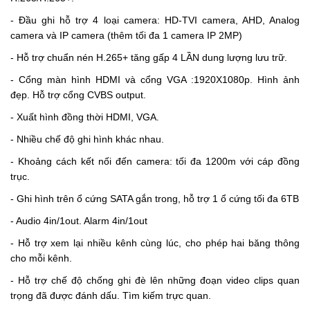
- Đầu ghi hỗ trợ 4 loại camera: HD-TVI camera, AHD, Analog
camera và IP camera (thêm tối đa 1 camera IP 2MP)
- Hỗ trợ chuẩn nén H.265+ tăng gấp 4 LẦN dung lượng lưu trữ.
- Cổng màn hình HDMI và cổng VGA :1920X1080p. Hình ảnh
đẹp. Hỗ trợ cổng CVBS output.
- Xuất hình đồng thời HDMI, VGA.
- Nhiều chế độ ghi hình khác nhau.
- Khoảng cách kết nối đến camera: tối đa 1200m với cáp đồng
trục.
- Ghi hình trên ổ cứng SATA gắn trong, hỗ trợ 1 ổ cứng tối đa 6TB
- Audio 4in/1out. Alarm 4in/1out
- Hỗ trợ xem lại nhiều kênh cùng lúc, cho phép hai băng thông
cho mỗi kênh.
- Hỗ trợ chế độ chống ghi đè lên những đoạn video clips quan
trọng đã được đánh dấu. Tìm kiếm trực quan.