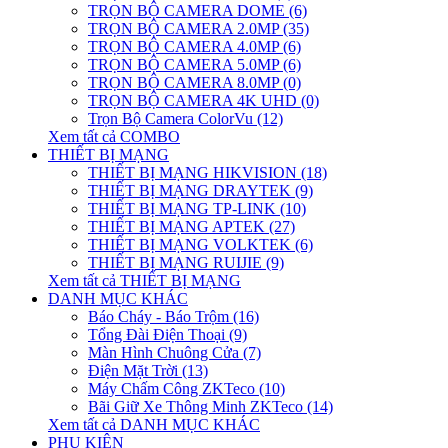
TRỌN BỘ CAMERA DOME (6)
TRỌN BỘ CAMERA 2.0MP (35)
TRỌN BỘ CAMERA 4.0MP (6)
TRỌN BỘ CAMERA 5.0MP (6)
TRỌN BỘ CAMERA 8.0MP (0)
TRỌN BỘ CAMERA 4K UHD (0)
Trọn Bộ Camera ColorVu (12)
Xem tất cả COMBO
THIẾT BỊ MẠNG
THIẾT BỊ MẠNG HIKVISION (18)
THIẾT BỊ MẠNG DRAYTEK (9)
THIẾT BỊ MẠNG TP-LINK (10)
THIẾT BỊ MẠNG APTEK (27)
THIẾT BỊ MẠNG VOLKTEK (6)
THIẾT BỊ MẠNG RUIJIE (9)
Xem tất cả THIẾT BỊ MẠNG
DANH MỤC KHÁC
Báo Cháy - Báo Trộm (16)
Tổng Đài Điện Thoại (9)
Màn Hình Chuông Cửa (7)
Điện Mặt Trời (13)
Máy Chấm Công ZKTeco (10)
Bãi Giữ Xe Thông Minh ZKTeco (14)
Xem tất cả DANH MỤC KHÁC
PHỤ KIỆN