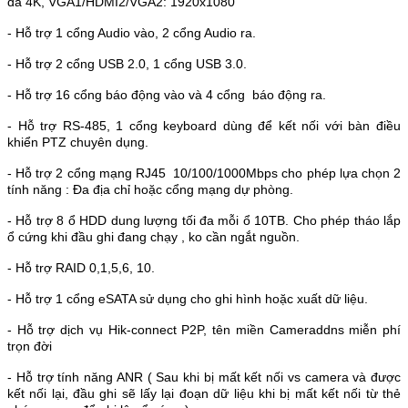
đa 4K, VGA1/HDMI2/VGA2: 1920x1080
-
Hỗ trợ 1 cổng Audio vào, 2 cổng Audio ra.
-
Hỗ trợ 2 cổng USB 2.0, 1 cổng USB 3.0.
-
Hỗ trợ 16 cổng báo động vào và 4 cổng báo động ra.
-
Hỗ trợ RS-485, 1 cổng keyboard dùng để kết nối với bàn điều
khiển PTZ chuyên dụng.
-
Hỗ trợ 2 cổng mạng RJ45 10/100/1000Mbps cho phép lựa chọn 2
tính năng : Đa địa chỉ hoặc cổng mạng dự phòng.
-
Hỗ trợ 8 ổ HDD dung lượng tối đa mỗi ổ 10TB. Cho phép tháo lắp
ổ cứng khi đầu ghi đang chạy , ko cần ngắt nguồn.
-
Hỗ trợ RAID 0,1,5,6, 10.
-
Hỗ trợ 1 cổng eSATA sử dụng cho ghi hình hoặc xuất dữ liệu.
-
Hỗ trợ dịch vụ Hik-connect P2P, tên miền Cameraddns miễn phí
trọn đời
- Hỗ trợ tính năng ANR ( Sau khi bị mất kết nối vs camera và được
kết nối lại, đầu ghi sẽ lấy lại đoạn dữ liệu khi bị mất kết nối từ thẻ