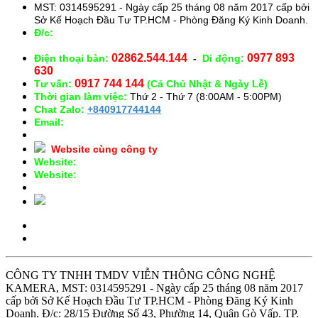
MST: 0314595291 - Ngày cấp 25 tháng 08 năm 2017 cấp bởi
Sở Kế Hoạch Đầu Tư TP.HCM - Phòng Đăng Ký Kinh Doanh.
Đ/c:
28/15 Đường Số 43, Phường 14, Quận Gò Vấp. TP.
HCM
02862.544.144
0977 893
Điện thoại bàn:
-
Di động:
630
0917 744 144
Tư vấn:
(Cả Chủ Nhật & Ngày Lễ)
Thời gian làm việc:
Thứ 2 - Thứ 7 (8:00AM - 5:00PM)
Chat Zalo:
+840917744144
Email:
congnghekamera@gmail.com
Website cùng công ty
Website:
https://kameracorp.vn
Website:
https://kamera.vn
CÔNG TY TNHH TMDV VIỄN THÔNG CÔNG NGHỆ
KAMERA, MST: 0314595291 - Ngày cấp 25 tháng 08 năm 2017
cấp bởi Sở Kế Hoạch Đầu Tư TP.HCM - Phòng Đăng Ký Kinh
Doanh. Đ/c: 28/15 Đường Số 43, Phường 14, Quận Gò Vấp. TP.