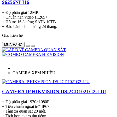
96256NI-I16
+ Độ phân giải 12MP.
+ Chuẩn nén video H.265+.
+ Hỗ trợ 16 ổ cứng SATA 10TB.
+ Bảo hành chính hãng 24 tháng.
Giá: Liên hệ
MUA HÀNG
CAMERA XEM NHIỀU
CAMERA IP HIKVISION DS-2CD1021G2-LIU
+ Độ phân giải 1920×1080P.
+ Tiêu chuẩn ngoài trời IP67.
+ Tầm xa quan sát 20 mét.
+ Tích hợp micro thu tiếng.