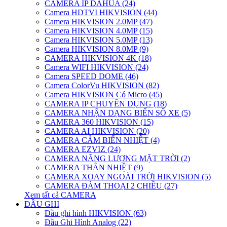
CAMERA IP DAHUA (24)
Camera HDTVI HIKVISION (44)
Camera HIKVISION 2.0MP (47)
Camera HIKVISION 4.0MP (15)
Camera HIKVISION 5.0MP (13)
Camera HIKVISION 8.0MP (9)
CAMERA HIKVISION 4K (18)
Camera WIFI HIKVISION (24)
Camera SPEED DOME (46)
Camera ColorVu HIKVISION (82)
Camera HIKVISION Có Micro (45)
CAMERA IP CHUYÊN DỤNG (18)
CAMERA NHẬN DẠNG BIỂN SỐ XE (5)
CAMERA 360 HIKVISION (15)
CAMERA AI HIKVISION (20)
CAMERA CẢM BIẾN NHIỆT (4)
CAMERA EZVIZ (24)
CAMERA NĂNG LƯỢNG MẶT TRỜI (2)
CAMERA THÂN NHIỆT (9)
CAMERA XOAY NGOÀI TRỜI HIKVISION (5)
CAMERA ĐÀM THOẠI 2 CHIỀU (27)
Xem tất cả CAMERA
ĐẦU GHI
Đầu ghi hình HIKVISION (63)
Đầu Ghi Hình Analog (22)