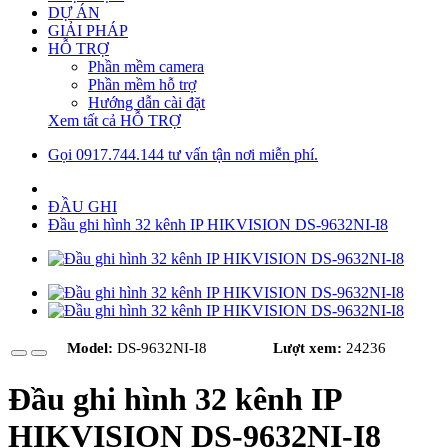
DỰ ÁN
GIẢI PHÁP
HỖ TRỢ
Phần mềm camera
Phần mềm hỗ trợ
Hướng dẫn cài đặt
Xem tất cả HỖ TRỢ
Gọi 0917.744.144 tư vấn tận nơi miễn phí.
ĐẦU GHI
Đầu ghi hình 32 kênh IP HIKVISION DS-9632NI-I8
Model:
DS-9632NI-I8
Lượt xem:
24236
Đầu ghi hình 32 kênh IP
HIKVISION DS-9632NI-I8