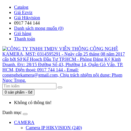
Catalog
Giá Ezviz
Giá Hikvision
0917 744 144
Danh sách mong muốn (0)
Giỏ hàng
Thanh toán
0 sản phẩm - 0đ
Không có thông tin!
Danh mục
CAMERA
Camera IP HIKVISION (240)