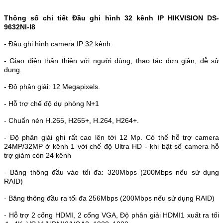
Thông số chi tiết Đầu ghi hình 32 kênh IP HIKVISION DS-
9632NI-I8
-
Đầu ghi hình camera IP 32 kênh.
-
Giao diện thân thiện với người dùng, thao tác đơn giản, dễ sử
dụng.
-
Độ phân giải: 12 Megapixels.
-
Hỗ trợ chế độ dự phòng N+1
-
Chuẩn nén H.265, H265+, H.264, H264+.
-
Độ phân giải ghi rất cao lên tới 12 Mp. Có thể hỗ trợ camera
24MP/32MP ở kênh 1 với chế độ Ultra HD - khi bật số camera hỗ
trợ giảm còn 24 kênh
-
Băng thông đầu vào tối đa: 320Mbps (200Mbps nếu sử dụng
RAID)
-
Băng thông đầu ra tối đa 256Mbps (200Mbps nếu sử dụng RAID)
-
Hỗ trợ 2 cổng HDMI, 2 cổng VGA, Độ phân giải HDMI1 xuất ra tối