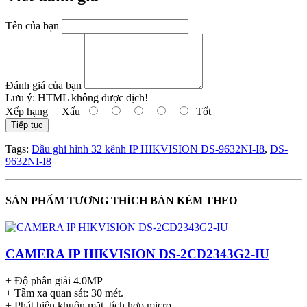
Tên của bạn
Đánh giá của bạn
Lưu ý:
HTML không được dịch!
Xếp hạng
Xấu
Tốt
Tiếp tục
Tags:
Đầu ghi hình 32 kênh IP HIKVISION DS-9632NI-I8
,
DS-
9632NI-I8
SẢN PHẨM TƯƠNG THÍCH BÁN KÈM THEO
CAMERA IP HIKVISION DS-2CD2343G2-IU
+ Độ phân giải 4.0MP
+ Tầm xa quan sát: 30 mét.
+ Phát hiện khuôn mặt, tích hợp micro.