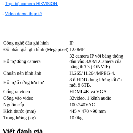
-
Trọn bộ camera HIKVISION.
-
Video demo thực tế
.
Công nghệ đầu ghi hình
IP
Độ phân giải ghi hình (Megapixel)
12.0MP
32 camera IP với băng thông
Hỗ trợ dòng camera
đầu vào 320M .Camera của
hãng thứ 3 ( ONVIF)
Chuẩn nén hình ảnh
H.265/ H.264/MPEG-4.
8 ổ HDD dung lượng tối đa
Hỗ trợ ổ cứng lưu trữ
mỗi ổ 6TB.
Cổng ra video
HDMI 4K và VGA
Cổng vào video
32video, 1 kênh audio
Nguồn cấp
100-240VAC
Kích thước (mm)
445 × 470 ×90 mm
Trọng lượng (kg)
10.0kg
Viết đánh giá