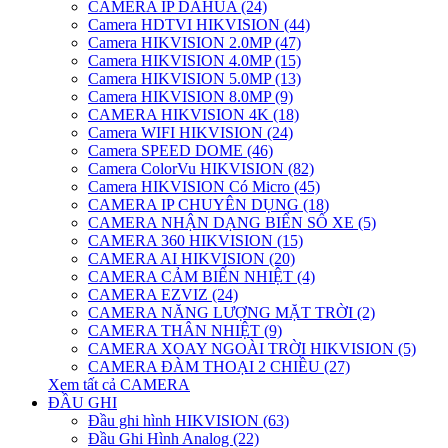
CAMERA IP DAHUA (24)
Camera HDTVI HIKVISION (44)
Camera HIKVISION 2.0MP (47)
Camera HIKVISION 4.0MP (15)
Camera HIKVISION 5.0MP (13)
Camera HIKVISION 8.0MP (9)
CAMERA HIKVISION 4K (18)
Camera WIFI HIKVISION (24)
Camera SPEED DOME (46)
Camera ColorVu HIKVISION (82)
Camera HIKVISION Có Micro (45)
CAMERA IP CHUYÊN DỤNG (18)
CAMERA NHẬN DẠNG BIỂN SỐ XE (5)
CAMERA 360 HIKVISION (15)
CAMERA AI HIKVISION (20)
CAMERA CẢM BIẾN NHIỆT (4)
CAMERA EZVIZ (24)
CAMERA NĂNG LƯỢNG MẶT TRỜI (2)
CAMERA THÂN NHIỆT (9)
CAMERA XOAY NGOÀI TRỜI HIKVISION (5)
CAMERA ĐÀM THOẠI 2 CHIỀU (27)
Xem tất cả CAMERA
ĐẦU GHI
Đầu ghi hình HIKVISION (63)
Đầu Ghi Hình Analog (22)