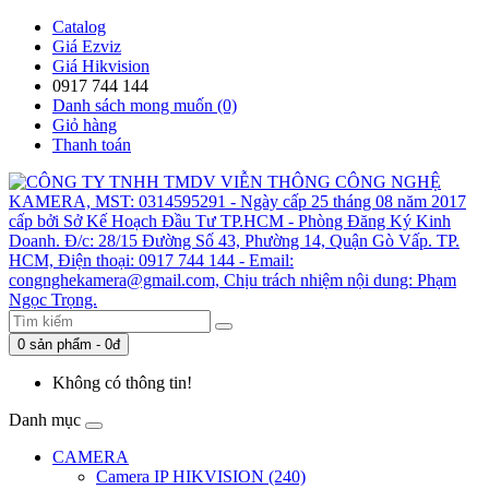
Catalog
Giá Ezviz
Giá Hikvision
0917 744 144
Danh sách mong muốn (0)
Giỏ hàng
Thanh toán
0 sản phẩm - 0đ
Không có thông tin!
Danh mục
CAMERA
Camera IP HIKVISION (240)