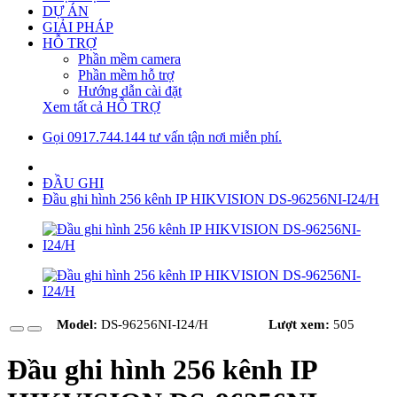
DỰ ÁN
GIẢI PHÁP
HỖ TRỢ
Phần mềm camera
Phần mềm hỗ trợ
Hướng dẫn cài đặt
Xem tất cả HỖ TRỢ
Gọi 0917.744.144 tư vấn tận nơi miễn phí.
ĐẦU GHI
Đầu ghi hình 256 kênh IP HIKVISION DS-96256NI-I24/H
Model:
DS-96256NI-I24/H
Lượt xem:
505
Đầu ghi hình 256 kênh IP