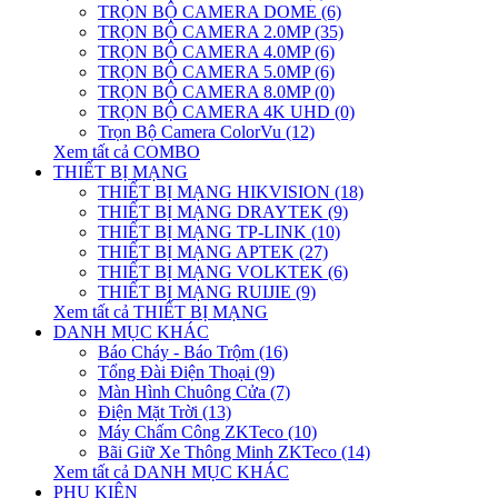
TRỌN BỘ CAMERA DOME (6)
TRỌN BỘ CAMERA 2.0MP (35)
TRỌN BỘ CAMERA 4.0MP (6)
TRỌN BỘ CAMERA 5.0MP (6)
TRỌN BỘ CAMERA 8.0MP (0)
TRỌN BỘ CAMERA 4K UHD (0)
Trọn Bộ Camera ColorVu (12)
Xem tất cả COMBO
THIẾT BỊ MẠNG
THIẾT BỊ MẠNG HIKVISION (18)
THIẾT BỊ MẠNG DRAYTEK (9)
THIẾT BỊ MẠNG TP-LINK (10)
THIẾT BỊ MẠNG APTEK (27)
THIẾT BỊ MẠNG VOLKTEK (6)
THIẾT BỊ MẠNG RUIJIE (9)
Xem tất cả THIẾT BỊ MẠNG
DANH MỤC KHÁC
Báo Cháy - Báo Trộm (16)
Tổng Đài Điện Thoại (9)
Màn Hình Chuông Cửa (7)
Điện Mặt Trời (13)
Máy Chấm Công ZKTeco (10)
Bãi Giữ Xe Thông Minh ZKTeco (14)
Xem tất cả DANH MỤC KHÁC
PHỤ KIỆN