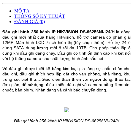
MÔ TẢ
THÔNG SỐ KỸ THUẬT
ĐÁNH GIÁ (0)
Đầu ghi hình 256 kênh IP HIKVISION 
DS-96256NI-I24/H
là dòng
đầu ghi mới nhất của hãng Hikvision, hỗ trợ camera độ phân giải
12MP.
Màn hình LCD 7inch hiển thị (tùy chọn thêm).
Hỗ trợ 24 ổ
cứng SATA dung lượng mỗi ổ tối đa 10TB, Cho phép tháo lắp ổ
cứng khi đầu ghi đang chạy. Đầu ghi
có tính ổn định cao khi kết nối
với hệ thống camera cho chất lượng hình ảnh sắc nét.
Vỏ đầu ghi được thiết kế bằng kim loại gia tăng sự chắc chắn cho
đầu ghi, đầu ghi thích hợp lắp đặt cho văn phòng, nhà riêng, khu
trung cư, biệt thự,…Giao diện thân thiện với người dùng, thao tác
đơn giản, dễ sử dụng, điều khiển đầu ghi và camera bằng Remote,
chuột, bàn phím. Nhận dạng và cảnh báo chuyển động.
Đầu ghi hình 256 kênh IP HIKVISION DS-96256NI-I24/H