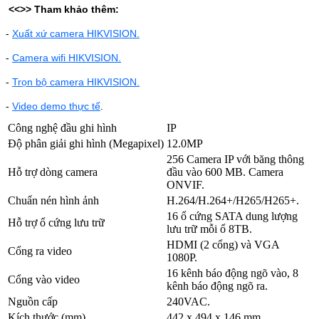
<<>>
Tham khảo thêm:
-
Xuất xứ camera HIKVISION.
-
Camera wifi HIKVISION.
-
Trọn bộ camera HIKVISION.
-
Video demo thực tế
.
Công nghệ đầu ghi hình
IP
Độ phân giải ghi hình (Megapixel)
12.0MP
256 Camera IP với băng thông
Hỗ trợ dòng camera
đầu vào 600 MB. Camera
ONVIF.
Chuẩn nén hình ảnh
H.264/H.264+/H265/H265+.
16 ổ cứng SATA dung lượng
Hỗ trợ ổ cứng lưu trữ
lưu trữ mỗi ổ 8TB.
HDMI (2 cổng) và VGA
Cổng ra video
1080P.
16 kênh báo động ngõ vào, 8
Cổng vào video
kênh báo động ngõ ra.
Nguồn cấp
240VAC.
Kích thước (mm)
442 x 494 x 146 mm.