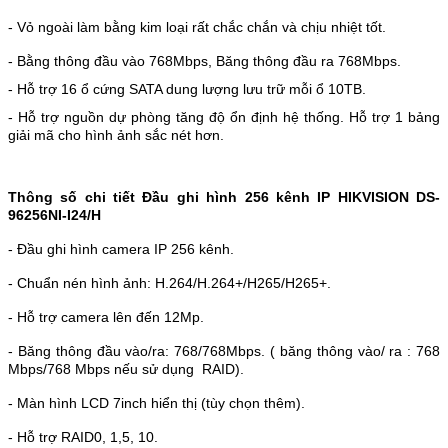
- Vỏ ngoài làm bằng kim loại rất chắc chắn và chịu nhiệt tốt.
- Bằng thông đầu vào
768Mbps
, Băng thông đầu ra 768Mbps.
- Hỗ trợ 16 ổ cứng SATA dung lượng lưu trữ mỗi ổ 10TB.
- Hỗ trợ nguồn dự phòng tăng độ ổn định hệ thống.
Hỗ trợ 1 bảng
giải mã cho hình ảnh sắc nét hơn.
Thông số chi tiết Đầu ghi hình 256 kênh IP HIKVISION 
DS-
96256NI-I24/H
- Đầu ghi hình camera IP 256 kênh.
- Chuẩn nén hình ảnh: H.264/H.264+/H265/H265+.
- Hỗ trợ camera lên đến 12Mp.
- Băng thông đầu vào/ra: 768/768Mbps. ( băng thông vào/ ra : 768
Mbps/768 Mbps nếu sử dụng RAID).
- Màn hình LCD 7inch hiển thị (tùy chọn thêm).
- Hỗ trợ RAID0, 1,5, 10.