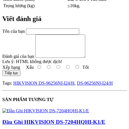
Trọng lượng (kg)
≤16kg.
Viết đánh giá
Tên của bạn
Đánh giá của bạn
Lưu ý:
HTML không được dịch!
Xếp hạng
Xấu
Tốt
Tiếp tục
Tags:
HIKVISION DS-96256NI-I24/H
,
DS-96256NI-I24/H
SẢN PHẨM TƯƠNG TỰ
Đầu Ghi HIKVISION DS-7204HQHI-K1/E