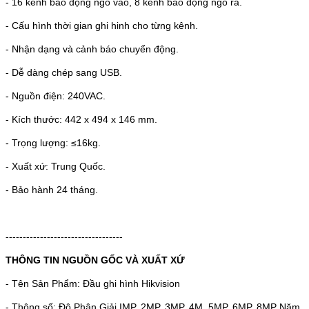
- 16 kênh báo động ngõ vào, 8 kênh báo động ngõ ra.
- Cấu hình thời gian ghi hinh cho từng kênh.
- Nhận dạng và cảnh báo chuyển động.
- Dễ dàng chép sang USB.
- Nguồn điện: 240VAC.
- Kích thước: 442 x 494 x 146 mm.
- Trọng lượng: ≤16kg.
- Xuất xứ: Trung Quốc.
- Bảo hành 24 tháng.
----------------------------------
THÔNG TIN NGUỒN GỐC VÀ XUẤT XỨ
- Tên Sản Phẩm: Đầu ghi hình Hikvision
- Thông số: Độ Phân Giải IMP, 2MP, 3MP, 4M, 5MP, 6MP, 8MP Năm