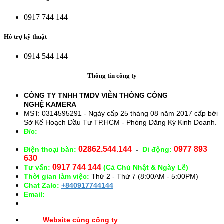
0917 744 144
Hỗ trợ kỹ thuật
0914 544 144
Thông tin công ty
CÔNG TY TNHH TMDV VIỄN THÔNG CÔNG
NGHỆ
KAMERA
MST: 0314595291 - Ngày cấp 25 tháng 08 năm 2017 cấp bởi
Sở Kế Hoạch Đầu Tư TP.HCM - Phòng Đăng Ký Kinh Doanh.
Đ/c:
28/15 Đường Số 43, Phường 14, Quận Gò Vấp. TP.
HCM
02862.544.144
0977 893
Điện thoại bàn:
-
Di động:
630
0917 744 144
Tư vấn:
(Cả Chủ Nhật & Ngày Lễ)
Thời gian làm việc:
Thứ 2 - Thứ 7 (8:00AM - 5:00PM)
Chat Zalo:
+840917744144
Email:
congnghekamera@gmail.com
Website cùng công ty