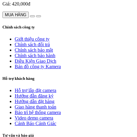
Giá: 420,000đ
MUA HÀNG
Chính sách công ty
Giới thiệu công ty
Chính sách đổi trả
Chính sách bảo mật
Chính sách bảo hành
Điều Kiện Giao Dịch
Bản đồ công ty Kamera
Hỗ trợ khách hàng
Hỗ trợ lắp đặt camera
Hướng đẫn đăng ký
Hướng dẫn đặt hàng
Giao hàng thanh toán
Bảo trì hệ thống camera
Video demo camera
Cảnh Báo Cảnh Giác
Tư vấn và báo giá