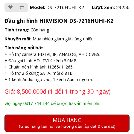
Model:
DS-7216HUHI-K2
Lượt xem:
23256
Đầu ghi hình HIKVISION DS-7216HUHI-K2
Tình trạng:
Còn hàng
Khuyến mãi:
Mua nhiều giảm giá càng nhiều.
Tính năng nổi bật:
+ Hỗ trợ camera HDTVI, IP, ANALOG, AHD CVBS.
+ Đầu ghi hình HD- TVI 4 kênh 5.0MP.
+ Chuẩn nén hình ảnh H.265/ H.265+.
+ Hỗ trợ 2 ổ cứng SATA, mỗi ổ 8TB.
+ 1 kênh Audio ngõ vào, 1 kênh Audio ngõ ra.
Giá:
8,500,000đ (1 đổi 1 trong 30 ngày)
Gọi ngay 0917 744 144 để được tư vấn miễn phí.
MUA HÀNG
(Giao hàng tận nơi và hướng dẫn lắp đặt & cài đặt)