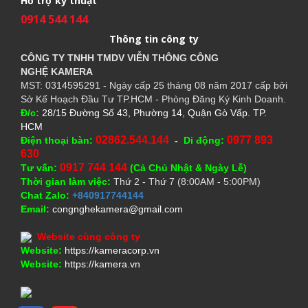
Hỗ trợ kỹ thuật
0914 544 144
Thông tin công ty
CÔNG TY TNHH TMDV VIỄN THÔNG CÔNG
NGHỆ
KAMERA
MST: 0314595291 - Ngày cấp 25 tháng 08 năm 2017 cấp bởi
Sở Kế Hoạch Đầu Tư TP.HCM - Phòng Đăng Ký Kinh Doanh.
Đ/c:
28/15 Đường Số 43, Phường 14, Quận Gò Vấp. TP.
HCM
02862.544.144
0977 893
Điện thoại bàn:
-
Di động:
630
0917 744 144
Tư vấn:
(Cả Chủ Nhật & Ngày Lễ)
Thời gian làm việc:
Thứ 2 - Thứ 7 (8:00AM - 5:00PM)
Chat Zalo:
+840917744144
Email:
congnghekamera@gmail.com
Website cùng công ty
Website:
https://kameracorp.vn
Website:
https://kamera.vn