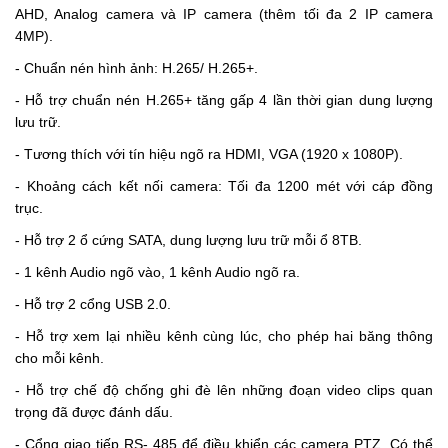
AHD, Analog camera và IP camera (thêm tối đa 2 IP camera
4MP).
- Chuẩn nén hình ảnh: H.265/ H.265+.
- Hỗ trợ chuẩn nén H.265+ tăng gấp 4 lần thời gian dung lượng
lưu trữ.
- Tương thích với tín hiệu ngõ ra HDMI, VGA (1920 x 1080P).
- Khoảng cách kết nối camera: Tối đa 1200 mét với cáp đồng
trục.
- Hỗ trợ 2 ổ cứng SATA, dung lượng lưu trữ mỗi ổ 8TB.
- 1 kênh Audio ngõ vào, 1 kênh Audio ngõ ra.
- Hỗ trợ 2 cổng USB 2.0.
- Hỗ trợ xem lại nhiều kênh cùng lúc, cho phép hai băng thông
cho mỗi kênh.
- Hỗ trợ chế độ chống ghi đè lên những đoạn video clips quan
trọng đã được đánh dấu.
- Cổng giao tiếp RS- 485 để điều khiển các camera PTZ. Có thể