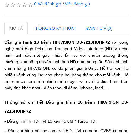
0 bài đánh giá
/
Viết đánh giá
MÔ TẢ
THÔNG SỐ KỸ THUẬT
ĐÁNH GIÁ (0)
Đầu ghi hình 16 kênh HIKVISION DS-7216HUHI-K2
với công
nghệ mới High Definition Transport Video Interface (HDTVI) cho
hình ảnh sắc nét gấp nhiều lần so với chuẩn analog thông
thường, khả năng truyền hình ảnh HD qua mạng tốt. Đầu ghi hình
chính hãng HIKVISION, có độ phân giải 5.0mp.
Hỗ trợ xem lại
nhiều kênh cùng lúc, cho phép hai băng thông cho mỗi kênh. Hỗ
trợ xem camera trên nhiều trình duyệt web và hệ điều hành trên
máy tính khác nhau: điện thoại di động, iphone, ipad,….
Thông số chi tiết Đầu ghi hình 16 kênh HIKVISION DS-
7216HUHI-K2
- Đầu ghi hình HD-TVI 16 kênh 5.0MP Turbo HD.
- Đầu ghi hình hỗ trợ camera: HD- TVI camera, CVBS camera,