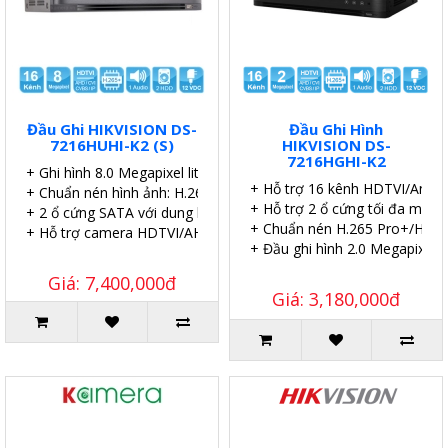
Đầu Ghi HIKVISION DS-
Đầu Ghi Hình
7216HUHI-K2 (S)
HIKVISION DS-
7216HGHI-K2
+ Ghi hình 8.0 Megapixel lite 8 kênh.
+ Hỗ trợ 16 kênh HDTVI/Analo
+ Chuẩn nén hình ảnh: H.265 Pro+/H.265 Pro.
+ Hỗ trợ 2 ổ cứng tối đa mỗi ổ
+ 2 ổ cứng SATA với dung lượng 10TB.
+ Chuẩn nén H.265 Pro+/H.265
+ Hỗ trợ camera HDTVI/AHD/CVI/CVBS/IP.
+ Đầu ghi hình 2.0 Megapixel.
Giá: 7,400,000đ
Giá: 3,180,000đ