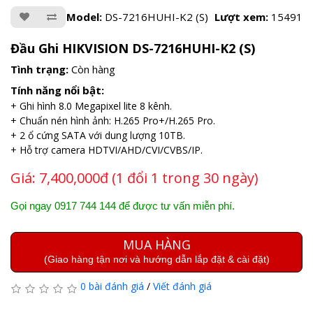
Model:
DS-7216HUHI-K2 (S)
Lượt xem:
15491
Đầu Ghi HIKVISION DS-7216HUHI-K2 (S)
Tình trạng:
Còn hàng
Tính năng nổi bật:
+ Ghi hình 8.0 Megapixel lite 8 kênh.
+ Chuẩn nén hình ảnh: H.265 Pro+/H.265 Pro.
+ 2 ổ cứng SATA với dung lượng 10TB.
+ Hỗ trợ camera HDTVI/AHD/CVI/CVBS/IP.
Giá:
7,400,000đ (1 đổi 1 trong 30 ngày)
Gọi ngay 0917 744 144 để được tư vấn miễn phí.
MUA HÀNG
(Giao hàng tận nơi và hướng dẫn lắp đặt & cài đặt)
0 bài đánh giá
/
Viết đánh giá