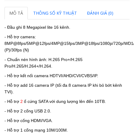
MÔ TẢ
THÔNG SỐ KỸ THUẬT
ĐÁNH GIÁ (0)
- Đầu ghi 8 Megapixel lite 16 kênh.
- Hỗ trợ camera:
8MP@8fps/5MP@12fps/4MP@15fps/3MP@18fps/1080p/720p/WD1/
(P)/30fps (N)
- Chuẩn nén hình ảnh: H.265 Pro+/H.265
Pro/H.265/H.264+/H.264.
- Hỗ trợ kết nối camera HDTVI/AHD/CVI/CVBS/IP.
- Hỗ trợ add 16 camera IP (tối đa 8 camera IP khi bỏ bớt kênh
TVI).
- Hỗ trợ
2
ổ cứng SATA với dung lượng lên đến 10TB.
- Hỗ trợ 2 cổng USB 2.0.
- Hỗ trợ cổng HDMI/VGA.
- Hỗ trợ 1 cổng mạng
10M/100M.