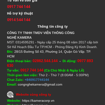
Tư vấn và báo giá
0917 744 144
Hỗ trợ kỹ thuật
0914 544 144
Thông tin công ty
CÔNG TY TNHH TMDV VIỄN THÔNG CÔNG
NGHỆ
KAMERA
MST: 0314595291 - Ngày cấp 25 tháng 08 năm 2017 cấp bởi
Sở Kế Hoạch Đầu Tư TP.HCM - Phòng Đăng Ký Kinh Doanh.
Đ/c:
28/15 Đường Số 43, Phường 14, Quận Gò Vấp. TP.
HCM
02862.544.144
0977 893
Điện thoại bàn:
-
Di động:
630
0917 744 144
Tư vấn:
(Cả Chủ Nhật & Ngày Lễ)
Thời gian làm việc:
Thứ 2 - Thứ 7 (8:00AM - 5:00PM)
Chat Zalo:
+840917744144
Email:
congnghekamera@gmail.com
Website cùng công ty
Website:
https://kameracorp.vn