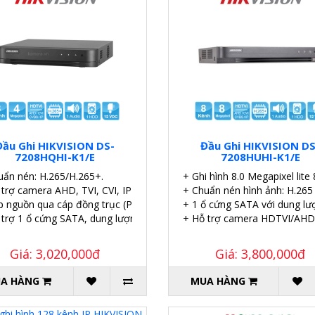
Đầu Ghi HIKVISION DS-
Đầu Ghi HIKVISION DS
7208HQHI-K1/E
7208HUHI-K1/E
uẩn nén: H.265/H.265+.
+ Ghi hình 8.0 Megapixel lite 
 trợ camera AHD, TVI, CVI, IP
+ Chuẩn nén hình ảnh: H.265
p nguồn qua cáp đồng trục (PoC).
+ 1 ổ cứng SATA với dung lư
 trợ 1 ổ cứng SATA, dung lượng 6TB.
+ Hỗ trợ camera HDTVI/AHD
Giá: 3,020,000đ
Giá: 3,800,000đ
A HÀNG
MUA HÀNG