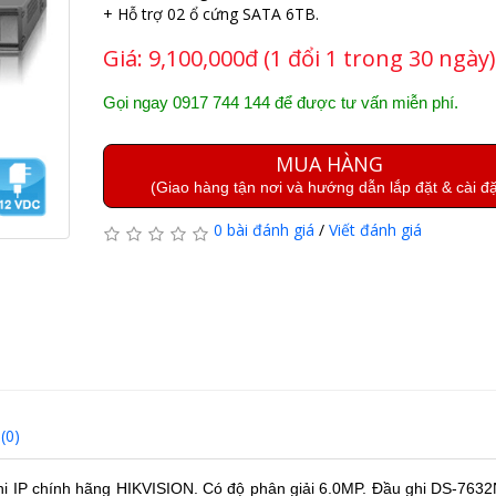
+ Hỗ trợ 02 ổ cứng SATA 6TB.
Giá:
9,100,000đ (1 đổi 1 trong 30 ngày)
Gọi ngay 0917 744 144 để được tư vấn miễn phí.
MUA HÀNG
(Giao hàng tận nơi và hướng dẫn lắp đặt & cài đặ
0 bài đánh giá
/
Viết đánh giá
(0)
hi IP chính hãng HIKVISION. Có độ phân giải 6.0MP. Đầu ghi DS-7632