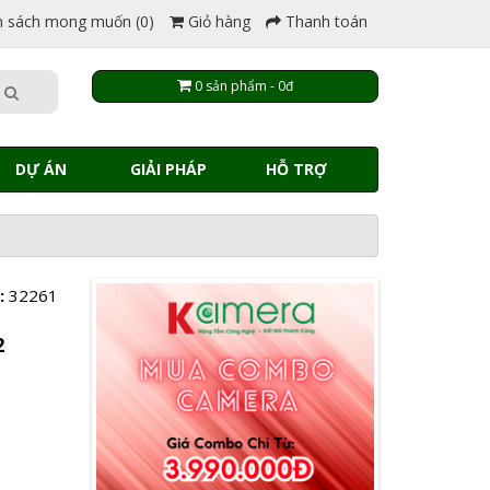
 sách mong muốn (0)
Giỏ hàng
Thanh toán
0 sản phẩm - 0đ
DỰ ÁN
GIẢI PHÁP
HỖ TRỢ
:
32261
2