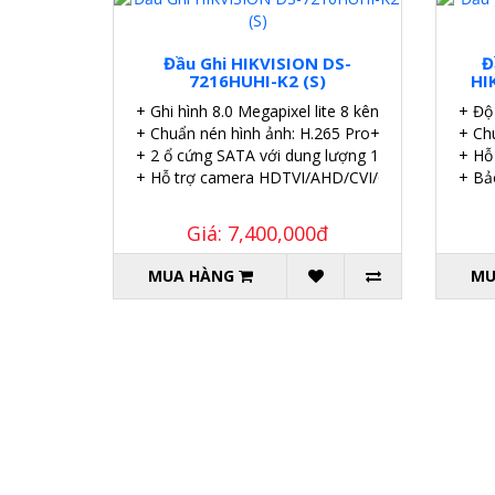
Đầu Ghi HIKVISION DS-
Đ
7216HUHI-K2 (S)
HI
+ Ghi hình 8.0 Megapixel lite 8 kênh.
+ Độ
+ Chuẩn nén hình ảnh: H.265 Pro+/H.265 Pro.
+ Ch
+ 2 ổ cứng SATA với dung lượng 10TB.
+ Hỗ
+ Hỗ trợ camera HDTVI/AHD/CVI/CVBS/IP.
+ Bả
Giá: 7,400,000đ
MUA HÀNG
MU