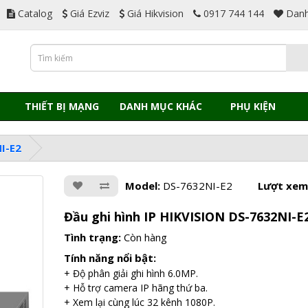
Catalog
Giá Ezviz
Giá Hikvision
0917 744 144
Danh
THIẾT BỊ MẠNG
DANH MỤC KHÁC
PHỤ KIỆN
I-E2
Model:
DS-7632NI-E2
Lượt xem
Đầu ghi hình IP HIKVISION DS-7632NI-E
Tình trạng:
Còn hàng
Tính năng nổi bật:
+ Độ phân giải ghi hình 6.0MP.
+ Hỗ trợ camera IP hãng thứ ba.
+ Xem lại cùng lúc 32 kênh 1080P.