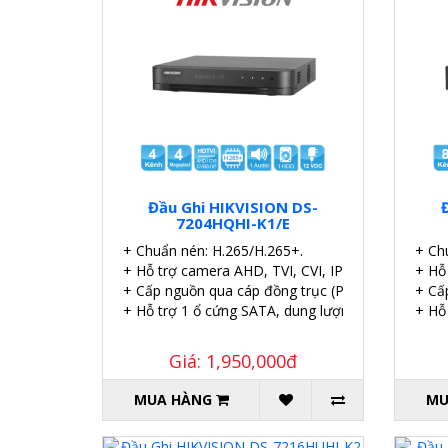
Đầu Ghi HIKVISION DS-
7204HQHI-K1/E
+ Chuẩn nén: H.265/H.265+.
+ Ch
+ Hỗ trợ camera AHD, TVI, CVI, IP
+ Hỗ
+ Cấp nguồn qua cáp đồng trục (PoC).
+ Cấ
+ Hỗ trợ 1 ổ cứng SATA, dung lượng 6TB.
+ Hỗ
Giá: 1,950,000đ
MUA HÀNG
MU