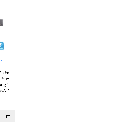
-
8 kênh.
 Pro+/H.265 Pro.
ợng 10TB.
/CVI/CVBS/IP.