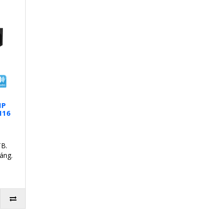
IP
I16
TB.
áng.