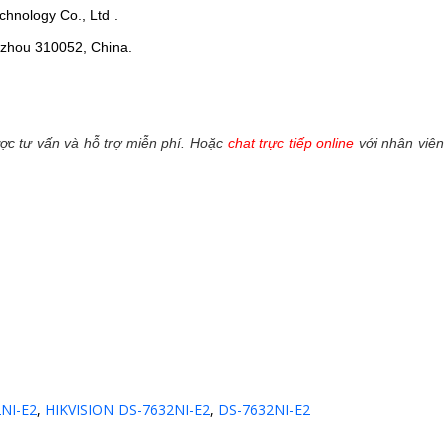
hnology Co., Ltd .
ngzhou 310052, China.
c tư vấn và hỗ trợ miễn phí. Hoặc
chat trực tiếp online
với nhân viên 
NI-E2
,
HIKVISION DS-7632NI-E2
,
DS-7632NI-E2