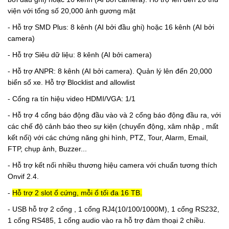
viện với tổng số 20,000 ảnh gương mặt
- Hỗ trợ SMD Plus: 8 kênh (AI bởi đầu ghi) hoặc 16 kênh (AI bởi
camera)
- Hỗ trợ Siêu dữ liệu: 8 kênh (AI bởi camera)
- Hỗ trợ ANPR: 8 kênh (AI bởi camera). Quản lý lên đến 20,000
biển số xe. Hỗ trợ Blocklist and allowlist
- Cổng ra tín hiệu video HDMI/VGA: 1/1
- Hỗ trợ 4 cổng báo động đầu vào và 2 cổng báo động đầu ra, với
các chế độ cảnh báo theo sự kiện (chuyển động, xâm nhập , mất
kết nối) với các chứng năng ghi hình, PTZ, Tour, Alarm, Email,
FTP, chụp ảnh, Buzzer...
- Hỗ trợ kết nối nhiều thương hiệu camera với chuẩn tương thích
Onvif 2.4.
-
Hỗ trợ 2 slot ổ cứng, mỗi ổ tối đa 16 TB.
- USB hỗ trợ 2 cổng , 1 cổng RJ4(10/100/1000M), 1 cổng RS232,
1 cổng RS485, 1 cổng audio vào ra hỗ trợ đàm thoại 2 chiều.