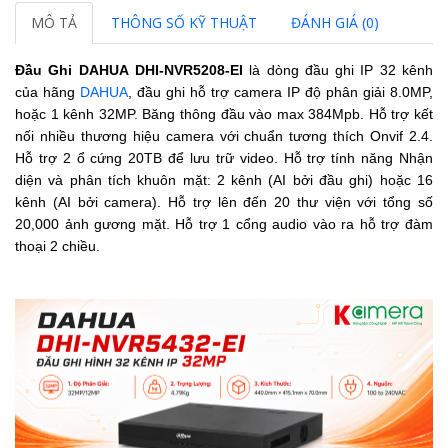
MÔ TẢ
THÔNG SỐ KỸ THUẬT
ĐÁNH GIÁ (0)
Đầu Ghi DAHUA
DHI-NVR5208-EI
là dòng đầu ghi IP 32 kênh
của hãng
DAHUA
, đầu ghi hỗ trợ camera IP độ phân giải 8.0MP,
hoặc 1 kênh 32MP. Băng thông đầu vào max 384Mpb. Hỗ trợ kết
nối nhiều thương hiệu camera với chuẩn tương thích Onvif 2.4.
Hỗ trợ 2 ổ cứng 20TB để lưu trữ video.
Hỗ trợ tính năng Nhận
diện và phân tích khuôn mặt: 2 kênh (AI bởi đầu ghi) hoặc 16
kênh (AI bởi camera). Hỗ trợ lên đến 20 thư viện với tổng số
20,000 ảnh gương mặt. Hỗ trợ
1 cổng audio vào ra hỗ trợ đàm
thoại 2 chiều.