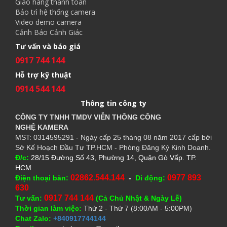
Giao hàng thanh toán
Bảo trì hệ thống camera
Video demo camera
Cảnh Báo Cảnh Giác
Tư vấn và báo giá
0917 744 144
Hỗ trợ kỹ thuật
0914 544 144
Thông tin công ty
CÔNG TY TNHH TMDV VIỄN THÔNG CÔNG
NGHỆ
KAMERA
MST: 0314595291 - Ngày cấp 25 tháng 08 năm 2017 cấp bởi
Sở Kế Hoạch Đầu Tư TP.HCM - Phòng Đăng Ký Kinh Doanh.
Đ/c:
28/15 Đường Số 43, Phường 14, Quận Gò Vấp. TP.
HCM
02862.544.144
0977 893
Điện thoại bàn:
-
Di động:
630
0917 744 144
Tư vấn:
(Cả Chủ Nhật & Ngày Lễ)
Thời gian làm việc:
Thứ 2 - Thứ 7 (8:00AM - 5:00PM)
Chat Zalo:
+840917744144