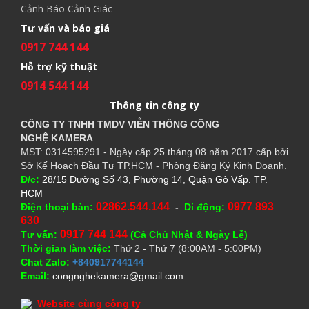
Cảnh Báo Cảnh Giác
Tư vấn và báo giá
0917 744 144
Hỗ trợ kỹ thuật
0914 544 144
Thông tin công ty
CÔNG TY TNHH TMDV VIỄN THÔNG CÔNG
NGHỆ
KAMERA
MST: 0314595291 - Ngày cấp 25 tháng 08 năm 2017 cấp bởi
Sở Kế Hoạch Đầu Tư TP.HCM - Phòng Đăng Ký Kinh Doanh.
Đ/c:
28/15 Đường Số 43, Phường 14, Quận Gò Vấp. TP.
HCM
02862.544.144
0977 893
Điện thoại bàn:
-
Di động:
630
0917 744 144
Tư vấn:
(Cả Chủ Nhật & Ngày Lễ)
Thời gian làm việc:
Thứ 2 - Thứ 7 (8:00AM - 5:00PM)
Chat Zalo:
+840917744144
Email:
congnghekamera@gmail.com
Website cùng công ty