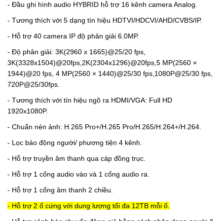
-
Đầu ghi hình
audio
HYBRID
hỗ trợ 16 kênh camera Analog.
- Tương thích với 5 dạng tín hiệu HDTVI/HDCVI/AHD/CVBS/IP.
- Hỗ trợ 40 camera IP độ phân giải 6.0MP.
-
Độ phân giải
:
3K(2960 x 1665)@25/20 fps,
3K(3328x1504)@20fps,2K(2304x1296)@20fps,5 MP(2560 ×
1944)@20 fps, 4 MP(2560 × 1440)@25/30 fps,1080P@25/30 fps,
720P@25/30fps.
- Tương thích với tín hiệu ngõ ra HDMI/VGA: Full HD
1920x1080P.
- Chuẩn nén ảnh:
H.265 Pro+/H.265 Pro/H.265/H.264+/H.264.
- Lọc báo động người/ phương tiện 4 kênh.
-
Hỗ trợ truyền âm thanh qua cáp đồng trục.
- Hỗ trợ 1 cổng audio vào và 1 cổng audio ra.
- Hỗ trợ 1 cổng âm thanh 2 chiều.
- Hỗ trợ 2 ổ cứng với dung lượng tối đa 12TB mỗi ổ.