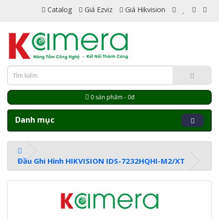
Catalog
Giá Ezviz
Giá Hikvision
0 sản phẩm - 0đ
Danh mục
Đầu Ghi Hình HIKVISION IDS-7232HQHI-M2/XT