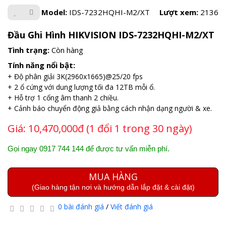
Model:
IDS-7232HQHI-M2/XT
Lượt xem:
2136
Đầu Ghi Hình HIKVISION IDS-7232HQHI-M2/XT
Tình trạng:
Còn hàng
Tính năng nổi bật:
+ Độ phân giải 3K(2960x1665)@25/20 fps
+ 2 ổ cứng với dung lượng tối đa 12TB mỗi ổ.
+ Hỗ trợ 1 cổng âm thanh 2 chiều.
+ Cảnh báo chuyển động giả bằng cách nhận dạng người & xe.
Giá:
10,470,000đ (1 đổi 1 trong 30 ngày)
Gọi ngay 0917 744 144 để được tư vấn miễn phí.
MUA HÀNG
(Giao hàng tận nơi và hướng dẫn lắp đặt & cài đặt)
0 bài đánh giá
/
Viết đánh giá