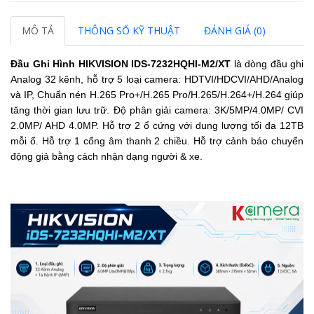
MÔ TẢ
THÔNG SỐ KỸ THUẬT
ĐÁNH GIÁ (0)
Đầu Ghi Hình HIKVISION
IDS-7232HQHI-M2/XT
là dòng đầu ghi
Analog 32 kênh,
hỗ trợ 5 loại camera: HDTVI/HDCVI/AHD/Analog
và IP,
Chuẩn nén H.265 Pro+/H.265 Pro/H.265/H.264+/H.264 giúp
tăng thời gian lưu trữ.
Độ phân giải camera
: 3K/5MP/4.0MP/ CVI
2.0MP/ AHD 4.0MP.
Hỗ trợ 2 ổ cứng với dung lượng tối đa 12TB
mỗi ổ.
Hỗ trợ 1 cổng âm thanh 2 chiều.
Hỗ trợ cảnh báo chuyển
động giả bằng cách nhận dạng người & xe.