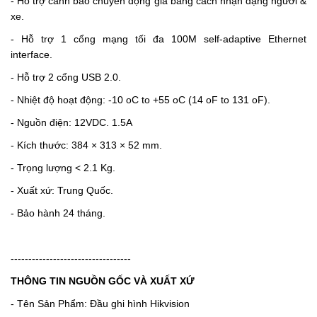
- Hỗ trợ cảnh báo chuyển động giả bằng cách nhận dạng người &
xe.
- Hỗ trợ 1 cổng mạng tối đa 100M self-adaptive Ethernet
interface.
- Hỗ trợ 2 cổng USB 2.0.
- Nhiệt độ hoạt động: -10 oC to +55 oC (14 oF to 131 oF).
- Nguồn điện: 12VDC. 1.5A
-
Kích thước: 384 × 313 × 52 mm.
-
Trọng lượng < 2.1
Kg.
- Xuất xứ: Trung Quốc.
- Bảo hành 24 tháng.
----------------------------------
THÔNG TIN NGUỒN GỐC VÀ XUẤT XỨ
- Tên Sản Phẩm: Đầu ghi hình Hikvision