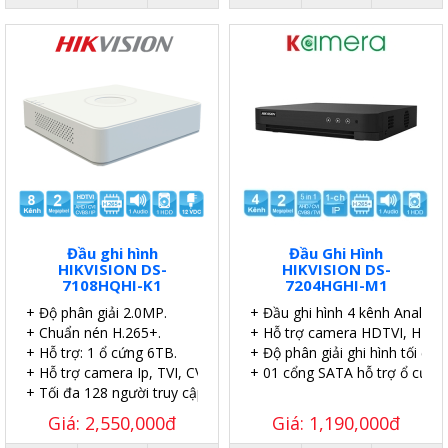
Đầu ghi hình
Đầu Ghi Hình
HIKVISION DS-
HIKVISION DS-
7108HQHI-K1
7204HGHI-M1
+ Độ phân giải 2.0MP.
+ Đầu ghi hình 4 kênh Analog 
+ Chuẩn nén H.265+.
+ Hỗ trợ camera HDTVI, HDCVI
+ Hỗ trợ: 1 ổ cứng 6TB.
+ Độ phân giải ghi hình tối đa 
+ Hỗ trợ camera Ip, TVI, CVI, AHD
+ 01 cổng SATA hỗ trợ ổ cứng 
+ Tối đa 128 người truy cập.
Giá: 2,550,000đ
Giá: 1,190,000đ