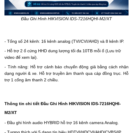
Đầu Ghi Hình HIKVISION IDS-7216HQHI-M2/XT
- Tổng số 24 kênh: 16
kênh analog
(TVI/CVI/AHD)
và 8 kênh IP.
- Hỗ trợ 2 ổ cứng HHD dung lượng tối đa 10TB mỗi ổ (Lưu trữ
video để xem lại).
- Tính năng:
Hỗ trợ cảnh báo chuyển động giả bằng cách nhận
dạng người & xe.
Hỗ trợ truyền âm thanh qua cáp đồng trục.
Hỗ
trợ 1 cổng âm thanh 2 chiều.
Thông tin chi tiết Đầu Ghi Hình HIKVISION IDS-7216HQHI-
M2/XT
-
Đầu ghi hình
audio
HYBRID
hỗ trợ 16 kênh camera Analog.
- Tương thích với 5 dạng tín hiệu HDTVI/HDCVI/AHD/CVBS/IP.