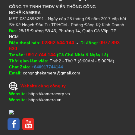
CÔNG TY TNHH TMDV VIỄN THÔNG CÔNG
NGHỆ
KAMERA
MST: 0314595291 - Ngày cấp 25 tháng 08 năm 2017 cấp bởi
Sở Kế Hoạch Đầu Tư TP.HCM - Phòng Đăng Ký Kinh Doanh.
Đ/c:
28/15 Đường Số 43, Phường 14, Quận Gò Vấp. TP.
HCM
02862.544.144
0977 893
Điện thoại bàn:
-
Di động:
630
0917 744 144
Tư vấn:
(Cả Chủ Nhật & Ngày Lễ)
Thời gian làm việc:
Thứ 2 - Thứ 7 (8:00AM - 5:00PM)
Chat Zalo:
+840917744144
Email:
congnghekamera@gmail.com
Website cùng công ty
Website:
https://kameracorp.vn
Website:
https://kamera.vn