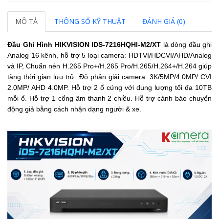
MÔ TẢ
THÔNG SỐ KỸ THUẬT
ĐÁNH GIÁ (0)
Đầu Ghi Hình HIKVISION
IDS-7216HQHI-M2/XT
là dòng đầu ghi
Analog 16 kênh,
hỗ trợ 5 loại camera: HDTVI/HDCVI/AHD/Analog
và IP,
Chuẩn nén H.265 Pro+/H.265 Pro/H.265/H.264+/H.264 giúp
tăng thời gian lưu trữ.
Độ phân giải camera
: 3K/5MP/4.0MP/ CVI
2.0MP/ AHD 4.0MP.
Hỗ trợ 2 ổ cứng với dung lượng tối đa 10TB
mỗi ổ.
Hỗ trợ 1 cổng âm thanh 2 chiều.
Hỗ trợ cảnh báo chuyển
động giả bằng cách nhận dạng người & xe.