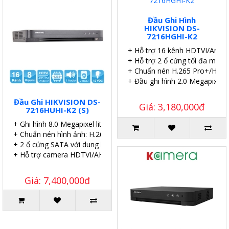
Đầu Ghi Hình
HIKVISION DS-
7216HGHI-K2
+ Hỗ trợ 16 kênh HDTVI/Analo
+ Hỗ trợ 2 ổ cứng tối đa mỗi ổ
+ Chuẩn nén H.265 Pro+/H.265
+ Đầu ghi hình 2.0 Megapixel.
Đầu Ghi HIKVISION DS-
Giá: 3,180,000đ
7216HUHI-K2 (S)
+ Ghi hình 8.0 Megapixel lite 8 kênh.
+ Chuẩn nén hình ảnh: H.265 Pro+/H.265 Pro.
+ 2 ổ cứng SATA với dung lượng 10TB.
+ Hỗ trợ camera HDTVI/AHD/CVI/CVBS/IP.
Giá: 7,400,000đ