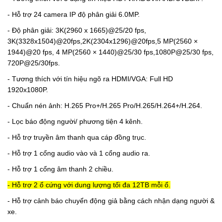
- Hỗ trợ 24 camera IP độ phân giải 6.0MP.
-
Độ phân giải
:
3K(2960 x 1665)@25/20 fps,
3K(3328x1504)@20fps,2K(2304x1296)@20fps,5 MP(2560 ×
1944)@20 fps, 4 MP(2560 × 1440)@25/30 fps,1080P@25/30 fps,
720P@25/30fps.
- Tương thích với tín hiệu ngõ ra HDMI/VGA: Full HD
1920x1080P.
- Chuẩn nén ảnh:
H.265 Pro+/H.265 Pro/H.265/H.264+/H.264.
- Lọc báo động người/ phương tiện 4 kênh.
-
Hỗ trợ truyền âm thanh qua cáp đồng trục.
- Hỗ trợ 1 cổng audio vào và 1 cổng audio ra.
- Hỗ trợ 1 cổng âm thanh 2 chiều.
- Hỗ trợ 2 ổ cứng với dung lượng tối đa 12TB mỗi ổ.
- Hỗ trợ cảnh báo chuyển động giả bằng cách nhận dạng người &
xe.