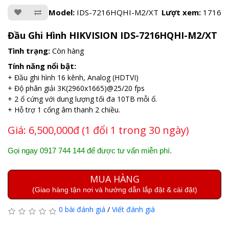
Model:
IDS-7216HQHI-M2/XT
Lượt xem:
1716
Đầu Ghi Hình HIKVISION IDS-7216HQHI-M2/XT
Tình trạng:
Còn hàng
Tính năng nổi bật:
+ Đầu ghi hình 16 kênh, Analog (HDTVI)
+ Độ phân giải 3K(2960x1665)@25/20 fps
+ 2 ổ cứng với dung lượng tối đa 10TB mỗi ổ.
+ Hỗ trợ 1 cổng âm thanh 2 chiều.
Giá:
6,500,000đ (1 đổi 1 trong 30 ngày)
Gọi ngay 0917 744 144 để được tư vấn miễn phí.
MUA HÀNG
(Giao hàng tận nơi và hướng dẫn lắp đặt & cài đặt)
0 bài đánh giá
/
Viết đánh giá