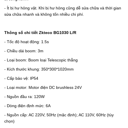
- Ít bị hư hỏng vặt. Khi bị hư hỏng cũng dễ sửa chữa và thời gian
sửa chữa nhanh và không tốn nhiều chi phí.
Thông số chi tiết Zkteco BG1030 L/R
- Tốc độ hoạt động: 1.5s
- Chiều dài boom: 3m
- Loại boom: Boom loại Telescopic thẳng
- Kích thước khung: 350*300*1020mm
- Cấp bảo vệ: IP54
- Loại motor: Motor điện DC brushless 24V
- Nguồn đầu ra: 120W
- Dòng điện định mức: 6A
- Nguồn cấp: AC 220V, 50Hz (mặc định); AC 110V, 60Hz (tùy
chọn)