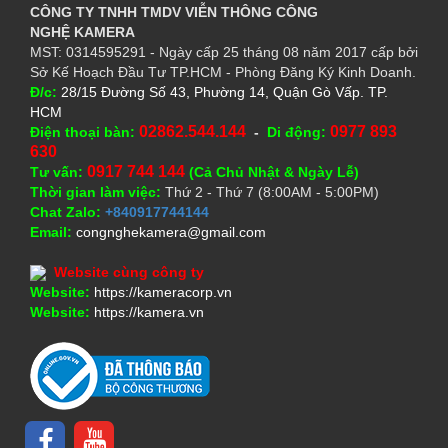
CÔNG TY TNHH TMDV VIỄN THÔNG CÔNG
NGHỆ
KAMERA
MST: 0314595291 - Ngày cấp 25 tháng 08 năm 2017 cấp bởi
Sở Kế Hoạch Đầu Tư TP.HCM - Phòng Đăng Ký Kinh Doanh.
Đ/c:
28/15 Đường Số 43, Phường 14, Quận Gò Vấp. TP.
HCM
02862.544.144
0977 893
Điện thoại bàn:
-
Di động:
630
0917 744 144
Tư vấn:
(Cả Chủ Nhật & Ngày Lễ)
Thời gian làm việc:
Thứ 2 - Thứ 7 (8:00AM - 5:00PM)
Chat Zalo:
+840917744144
Email:
congnghekamera@gmail.com
Website cùng công ty
Website:
https://kameracorp.vn
Website:
https://kamera.vn