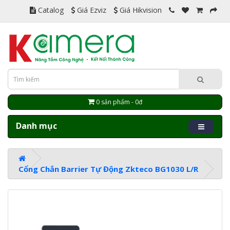
Catalog
Giá Ezviz
Giá Hikvision
0 sản phẩm - 0đ
Danh mục
Cổng Chắn Barrier Tự Động Zkteco BG1030 L/R