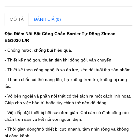
MÔ TẢ
ĐÁNH GIÁ (0)
Đặc Điểm Nổi Bật Cổng Chắn Barrier Tự Động Zkteco
BG1030 L/R
- Chống nước, chống bụi hiệu quả.
- Thiết kế nhỏ gọn, thuận tiện khi đóng gói, vận chuyển
- Thiết kế theo công nghệ lò xo áp lực, kéo dài tuổi thọ sản phẩm.
- Thanh chắn có thể nâng lên, hạ xuống trơn tru, không bị rung
lắc.
- Vỏ bên ngoài và phần nội thất có thể tách ra một cách linh hoạt.
Giúp cho việc bảo trì hoặc tùy chỉnh trở nên dễ dàng.
- Việc lắp đặt thiết bị hết sức đơn giản. Chỉ cần cố định cổng rào
chắn trên sàn và kết nối với nguồn điện.
- Thời gian đóng/mở thiết bị cực nhanh, tầm nhìn rộng và không
bị cồng kềnh.