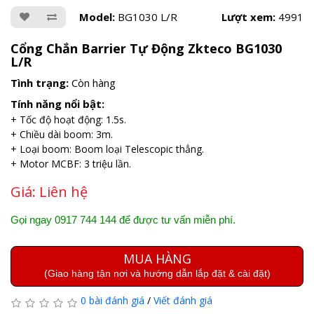
Model:
BG1030 L/R
Lượt xem:
4991
Cổng Chắn Barrier Tự Động Zkteco BG1030
L/R
Tình trạng:
Còn hàng
Tính năng nổi bật:
+ Tốc độ hoạt động: 1.5s.
+ Chiều dài boom: 3m.
+ Loại boom: Boom loại Telescopic thẳng.
+ Motor MCBF: 3 triệu lần.
Giá:
Liên hệ
Gọi ngay 0917 744 144 để được tư vấn miễn phí.
MUA HÀNG
(Giao hàng tận nơi và hướng dẫn lắp đặt & cài đặt)
0 bài đánh giá
/
Viết đánh giá