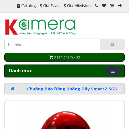
Catalog
Giá Ezviz
Giá Hikvision
0 sản phẩm - 0đ
Danh mục
Chuông Báo Động Không Dây SmartZ SGS