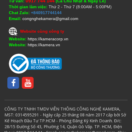
0917 744 144
Tư vấn:
(Cả Chủ Nhật & Ngày Lễ)
Thời gian làm việc:
Thứ 2 - Thứ 7 (8:00AM - 5:00PM)
Chat Zalo:
+840917744144
Email:
congnghekamera@gmail.com
Website cùng công ty
Website:
https://kameracorp.vn
Website:
https://kamera.vn
CÔNG TY TNHH TMDV VIỄN THÔNG CÔNG NGHỆ KAMERA,
MST: 0314595291 - Ngày cấp 25 tháng 08 năm 2017 cấp bởi Sở
Kế Hoạch Đầu Tư TP.HCM - Phòng Đăng Ký Kinh Doanh. Đ/c:
28/15 Đường Số 43, Phường 14, Quận Gò Vấp. TP. HCM, Điện