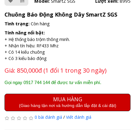
Model:
SmartZ SGS
Lượt xem:
8995
Chuông Báo Động Không Dây SmartZ SGS
Tình trạng:
Còn hàng
Tính năng nổi bật:
+ Hệ thống báo trộm thông minh.
+ Nhận tín hiệu: RF433 Mhz
+ Có 14 kiểu chuông
+ Có 3 kiểu báo động
Giá:
850,000đ (1 đổi 1 trong 30 ngày)
Gọi ngay 0917 744 144 để được tư vấn miễn phí.
MUA HÀNG
(Giao hàng tận nơi và hướng dẫn lắp đặt & cài đặt)
0 bài đánh giá
/
Viết đánh giá