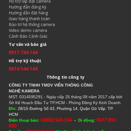
Hỗ trợ lắp đặt camera
Hướng đẫn đăng ký
Hướng dẫn đặt hàng
Giao hàng thanh toán
Bảo trì hệ thống camera
Video demo camera
Cảnh Báo Cảnh Giác
Tư vấn và báo giá
0917 744 144
Hỗ trợ kỹ thuật
0914 544 144
Thông tin công ty
CÔNG TY TNHH TMDV VIỄN THÔNG CÔNG
NGHỆ
KAMERA
MST: 0314595291 - Ngày cấp 25 tháng 08 năm 2017 cấp bởi
Sở Kế Hoạch Đầu Tư TP.HCM - Phòng Đăng Ký Kinh Doanh.
Đ/c:
28/15 Đường Số 43, Phường 14, Quận Gò Vấp. TP.
HCM
02862.544.144
0977 893
Điện thoại bàn:
-
Di động:
630