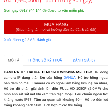
Giá:
1,550,000đ (1 đổi 1 trong 30 ngày)
Gọi ngay 0917 744 144 để được tư vấn miễn phí.
MUA HÀNG
(Giao hàng tận nơi và hướng dẫn lắp đặt & cài đặt)
0 bài đánh giá
/
Viết đánh giá
MÔ TẢ
THÔNG SỐ KỸ THUẬT
ĐÁNH GIÁ (0)
CAMERA IP DAHUA
DH-IPC-HFW2249M-AS-LED-B
là dòng
camera IP dạng thân lớn của hãng
DAHUA
, Hỗ trợ hồng ngoại
ban đêm có màu. Camera có vỏ ngoài làm bằng kim loại và nhựa,
Hỗ trợ độ phẩn giải ảnh lên đến FULL HD 1080P (2.0MP) cho
hình ảnh rất sắt nét khi xem trên điện thoại.
Tiêu chuẩn ngoài trời
kháng nước IP67.
Tầm xa quan sát khoảng 50m. Hỗ trợ đèn led
trắng khoảng cách 50m. Tích hợp micro thu tiếng.