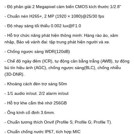
- Độ phân giải 2 Megapixel cảm biến CMOS kích thước 1/2.8”
-
Chuẩn nén H265+, 2 MP (1920 × 1080)@25/30 fps
-
Độ nhạy sáng tối thiểu 0.002 lux@F1.0
-
Hỗ trợ chức năng phát hiện thông minh: Hàng rào ảo, xâm
nhập, Bảo vệ vành đai: tập trung phát hiện người và xe.
-
Chống ngược sáng WDR(120dB)
-
Chế độ ngày đêm (ICR), tự động cân bằng trắng (AWB), tự động
bù tín hiệu ảnh (AGC), chống ngược sáng(BLC), chống nhiễu
(3D-DNR).
-
Khoảng cách đèn trợ sáng 50m
-
1/1 audio in/out. 2/2 alarm in/out
-
Hỗ trợ khe cắm thẻ nhớ 256GB
-
Ống kính cố định 3.6mm.
-
Chuẩn tương thích Onvif (Profile S; Profile G; Profile T).
-
Chuẩn chống nước IP67, tích hợp MIC