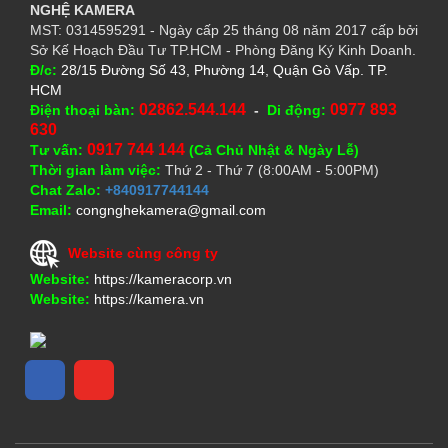
NGHỆ
KAMERA
MST: 0314595291 - Ngày cấp 25 tháng 08 năm 2017 cấp bởi
Sở Kế Hoạch Đầu Tư TP.HCM - Phòng Đăng Ký Kinh Doanh.
Đ/c:
28/15 Đường Số 43, Phường 14, Quận Gò Vấp. TP.
HCM
02862.544.144
0977 893
Điện thoại bàn:
-
Di động:
630
0917 744 144
Tư vấn:
(Cả Chủ Nhật & Ngày Lễ)
Thời gian làm việc:
Thứ 2 - Thứ 7 (8:00AM - 5:00PM)
Chat Zalo:
+840917744144
Email:
congnghekamera@gmail.com
Website cùng công ty
Website:
https://kameracorp.vn
Website:
https://kamera.vn