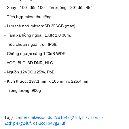
- Xoay: -100° đến 100°, lên xuống: -20° đến 45°.
- Tích hợp micro thu tiếng.
- Lưu thẻ nhớ microroSD 256GB (max).
- Tầm xa hồng ngoại: EXIR 2.0
30m.
- Tiêu chuẩn ngoài trời. IP66.
- Chống ngược sáng
120dB WDR.
- AGC, BLC, 3D DNR, HLC.
- Nguồn 12VDC
±25%
, PoE.
- Kích thước:
197.1 mm x 105 mm x 225.4 mm
- Trọng lượng: 900g
Tags:
camera hikvision ds-2cd1p47g2-luf
,
hikvision ds-
2cd1p47g2-luf
,
ds-2cd1p47g2-luf