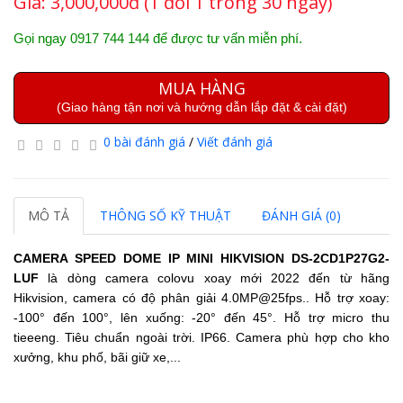
Giá:
3,000,000đ (1 đổi 1 trong 30 ngày)
Gọi ngay 0917 744 144 để được tư vấn miễn phí.
MUA HÀNG
(Giao hàng tận nơi và hướng dẫn lắp đặt & cài đặt)
0 bài đánh giá
/
Viết đánh giá
MÔ TẢ
THÔNG SỐ KỸ THUẬT
ĐÁNH GIÁ (0)
CAMERA SPEED DOME IP MINI HIKVISION
DS-2CD1P27G2-
LUF
là dòng camera colovu xoay mới 2022 đến từ hãng
Hikvision, camera có độ phân giải
4.0MP@25fps.
. Hỗ trợ xoay:
-100° đến 100°, lên xuống: -20° đến 45°. Hỗ trợ micro thu
tieeeng. Tiêu chuẩn ngoài trời. IP66. Camera phù hợp cho kho
xưởng, khu phố, bãi giữ xe,...