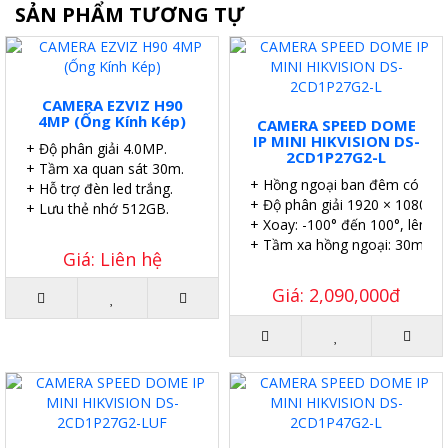
SẢN PHẨM TƯƠNG TỰ
CAMERA EZVIZ H90
4MP (Ống Kính Kép)
CAMERA SPEED DOME
IP MINI HIKVISION DS-
+ Độ phân giải 4.0MP.
2CD1P27G2-L
+ Tầm xa quan sát 30m.
+ Hồng ngoại ban đêm có màu
+ Hỗ trợ đèn led trắng.
+ Độ phân giải 1920 × 1080@2
+ Lưu thẻ nhớ 512GB.
+ Xoay: -100° đến 100°, lên xu
+ Tầm xa hồng ngoại: 30m.
Giá: Liên hệ
Giá: 2,090,000đ