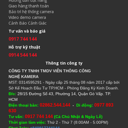
Hướng dẫn đặt hàng
Giao hàng thanh toán
Bảo trì hệ thống camera
Video demo camera
Cảnh Báo Cảnh Giác
Tư vấn và báo giá
0917 744 144
Hỗ trợ kỹ thuật
0914 544 144
Thông tin công ty
CÔNG TY TNHH TMDV VIỄN THÔNG CÔNG
NGHỆ
KAMERA
MST: 0314595291 - Ngày cấp 25 tháng 08 năm 2017 cấp bởi
Sở Kế Hoạch Đầu Tư TP.HCM - Phòng Đăng Ký Kinh Doanh.
Đ/c:
28/15 Đường Số 43, Phường 14, Quận Gò Vấp. TP.
HCM
02862.544.144
0977 893
Điện thoại bàn:
-
Di động:
630
0917 744 144
Tư vấn:
(Cả Chủ Nhật & Ngày Lễ)
Thời gian làm việc:
Thứ 2 - Thứ 7 (8:00AM - 5:00PM)
Chat Zalo:
+840917744144