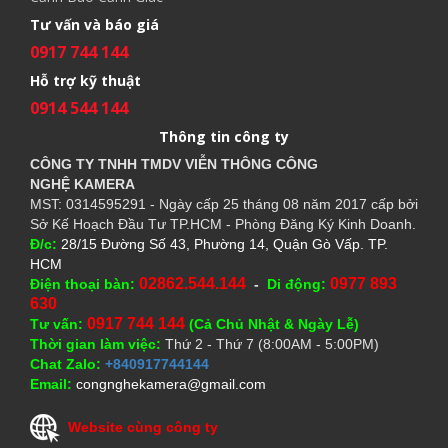
Tư vấn và báo giá
0917 744 144
Hỗ trợ kỹ thuật
0914 544 144
Thông tin công ty
CÔNG TY TNHH TMDV VIỄN THÔNG CÔNG
NGHỆ
KAMERA
MST: 0314595291 - Ngày cấp 25 tháng 08 năm 2017 cấp bởi
Sở Kế Hoạch Đầu Tư TP.HCM - Phòng Đăng Ký Kinh Doanh.
Đ/c:
28/15 Đường Số 43, Phường 14, Quận Gò Vấp. TP.
HCM
02862.544.144
0977 893
Điện thoại bàn:
-
Di động:
630
0917 744 144
Tư vấn:
(Cả Chủ Nhật & Ngày Lễ)
Thời gian làm việc:
Thứ 2 - Thứ 7 (8:00AM - 5:00PM)
Chat Zalo:
+840917744144
Email:
congnghekamera@gmail.com
Website cùng công ty