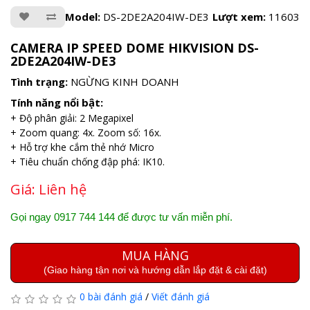
Model:
DS-2DE2A204IW-DE3
Lượt xem:
11603
CAMERA IP SPEED DOME HIKVISION DS-
2DE2A204IW-DE3
Tình trạng:
NGỪNG KINH DOANH
Tính năng nổi bật:
+ Độ phân giải: 2 Megapixel
+ Zoom quang: 4x. Zoom số: 16x.
+ Hỗ trợ khe cắm thẻ nhớ Micro
+ Tiêu chuẩn chống đập phá: IK10.
Giá:
Liên hệ
Gọi ngay 0917 744 144 để được tư vấn miễn phí.
MUA HÀNG
(Giao hàng tận nơi và hướng dẫn lắp đặt & cài đặt)
0 bài đánh giá
/
Viết đánh giá