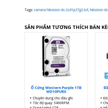
Tags:
camera hikvision ds-2cd1p27g2-luf
,
hikvision d
SẢN PHẨM TƯƠNG THÍCH BÁN K
Ổ Cứng Western Purple 1TB
Đầ
WD10PURX
+ Chuyên dụng cho đầu ghi.
+ Độ 
+ Tốc độ quay: 5400RPM.
+ Ch
+ Dung lượng 1TB.
+ Hỗ