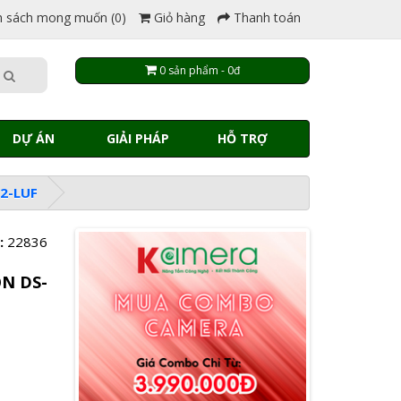
 sách mong muốn (0)
Giỏ hàng
Thanh toán
0 sản phẩm - 0đ
DỰ ÁN
GIẢI PHÁP
HỖ TRỢ
2-LUF
:
22836
ON DS-