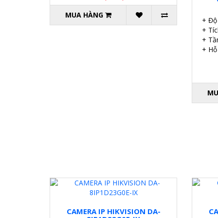
MUA HÀNG
+ Độ 
+ Tí
+ Tầ
+ Hỗ
MU
CAMERA IP HIKVISION DA-
CA