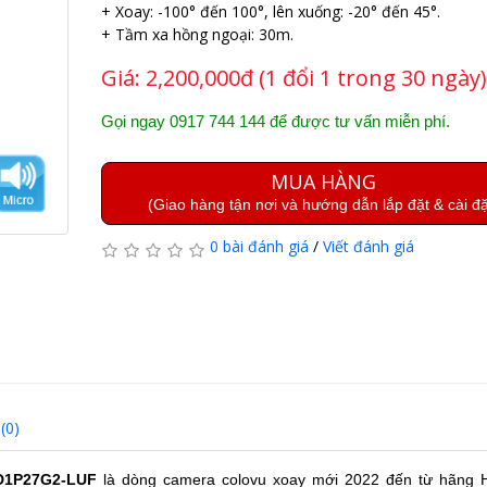
+ Xoay: -100° đến 100°, lên xuống: -20° đến 45°.
+ Tầm xa hồng ngoại: 30m.
Giá:
2,200,000đ (1 đổi 1 trong 30 ngày)
Gọi ngay 0917 744 144 để được tư vấn miễn phí.
MUA HÀNG
(Giao hàng tận nơi và hướng dẫn lắp đặt & cài đặ
0 bài đánh giá
/
Viết đánh giá
(0)
D1P27G2-LUF
là dòng camera colovu xoay mới 2022 đến từ hãng Hi