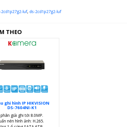
s-2cd1p27g2-luf
,
ds-2cd1p27g2-luf
ÈM THEO
u ghi hình IP HIKVISION
DS-7604NI-K1
phân giải ghi tới 8.0MP.
uẩn nén hình ảnh: H.265.
 trợ 1 ổ cứng SATA 6TB.