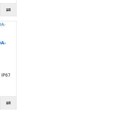
DA-
 IP67.