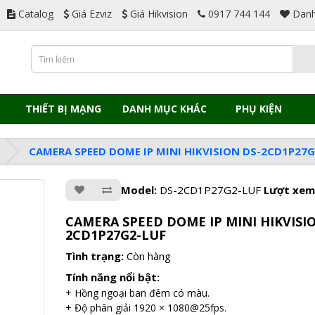
Catalog
Giá Ezviz
Giá Hikvision
0917 744 144
Danh
THIẾT BỊ MẠNG
DANH MỤC KHÁC
PHỤ KIỆN
CAMERA SPEED DOME IP MINI HIKVISION DS-2CD1P27G
Model:
DS-2CD1P27G2-LUF
Lượt xem
CAMERA SPEED DOME IP MINI HIKVISI
2CD1P27G2-LUF
Tình trạng:
Còn hàng
Tính năng nổi bật:
+ Hồng ngoại ban đêm có màu.
+ Độ phân giải 1920 × 1080@25fps.