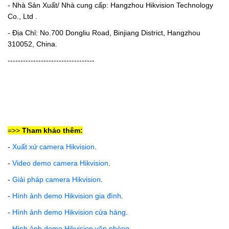
- Nhà Sản Xuất/ Nhà cung cấp: Hangzhou Hikvision Technology
Co., Ltd .
- Địa Chỉ: No.700 Dongliu Road, Binjiang District, Hangzhou
310052, China.
----------------------------------
=>>
Tham khảo thêm:
-
Xuất xứ camera Hikvision
.
-
Video demo camera Hikvision
.
-
Giải pháp camera Hikvision
.
-
Hình ảnh demo Hikvision gia đình
.
-
Hình ảnh demo Hikvision cửa hàng
.
-
Hình ảnh demo Hikvision văn phòng
.