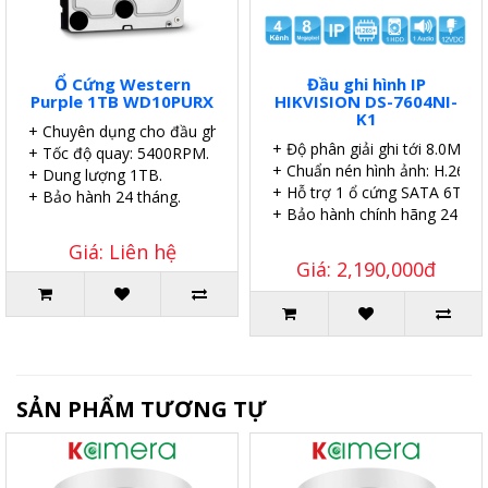
Ổ Cứng Western
Đầu ghi hình IP
Purple 1TB WD10PURX
HIKVISION DS-7604NI-
K1
+ Chuyên dụng cho đầu ghi.
+ Độ phân giải ghi tới 8.0MP.
+ Tốc độ quay: 5400RPM.
+ Chuẩn nén hình ảnh: H.265.
+ Dung lượng 1TB.
+ Hỗ trợ 1 ổ cứng SATA 6TB.
+ Bảo hành 24 tháng.
+ Bảo hành chính hãng 24 thá
Giá: Liên hệ
Giá: 2,190,000đ
SẢN PHẨM TƯƠNG TỰ