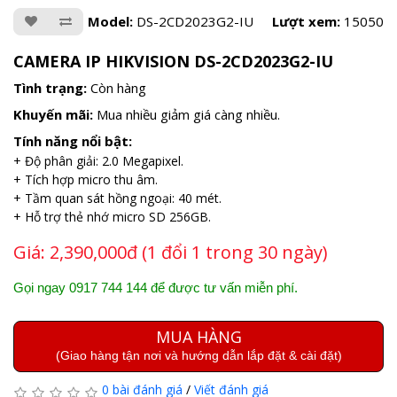
Model:
DS-2CD2023G2-IU
Lượt xem:
15050
CAMERA IP HIKVISION DS-2CD2023G2-IU
Tình trạng:
Còn hàng
Khuyến mãi:
Mua nhiều giảm giá càng nhiều.
Tính năng nổi bật:
+ Độ phân giải: 2.0 Megapixel.
+ Tích hợp micro thu âm.
+ Tầm quan sát hồng ngoại: 40 mét.
+ Hỗ trợ thẻ nhớ micro SD 256GB.
Giá:
2,390,000đ (1 đổi 1 trong 30 ngày)
Gọi ngay 0917 744 144 để được tư vấn miễn phí.
MUA HÀNG
(Giao hàng tận nơi và hướng dẫn lắp đặt & cài đặt)
0 bài đánh giá
/
Viết đánh giá