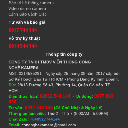
Bảo trì hệ thống camera
Video demo camera
Cảnh Báo Cảnh Giác
Tư vấn và báo giá
0917 744 144
Hỗ trợ kỹ thuật
0914 544 144
Thông tin công ty
CÔNG TY TNHH TMDV VIỄN THÔNG CÔNG
NGHỆ
KAMERA
MST: 0314595291 - Ngày cấp 25 tháng 08 năm 2017 cấp bởi
Sở Kế Hoạch Đầu Tư TP.HCM - Phòng Đăng Ký Kinh Doanh.
Đ/c:
28/15 Đường Số 43, Phường 14, Quận Gò Vấp. TP.
HCM
02862.544.144
0977 893
Điện thoại bàn:
-
Di động:
630
0917 744 144
Tư vấn:
(Cả Chủ Nhật & Ngày Lễ)
Thời gian làm việc:
Thứ 2 - Thứ 7 (8:00AM - 5:00PM)
Chat Zalo:
+840917744144
Email:
congnghekamera@gmail.com