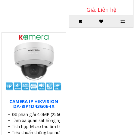
Giá: Liên hệ
CAMERA IP HIKVISION
DA-8IP1D43G0E-IX
+ Độ phân giải 4.0MP (2560×1440@20fps).
+ Tầm xa quan sát hồng ngoại: EXIR 30m
+ Tích hợp Micro thu âm thanh.
+ Tiêu chuẩn chống bụi nước IP67.