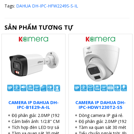
Tags:
DAHUA DH-IPC-HFW2249S-S-IL
SẢN PHẨM TƯƠNG TỰ
CAMERA IP DAHUA DH-
CAMERA IP DAHUA DH-
IPC-B1E29-A-IL
IPC-HDW1230T2-S5
+ Độ phân giải: 2.0MP (1920 × 1080)@25/30 fps)
+ Dòng camera IP giá rẻ.
+ Cảm biến ảnh: 1/2.8" CMOS.
+ Độ phân giải: 2.0MP (1920 
+ Tích hợp đèn LED trợ sáng 15m.
+ Tầm xa quan sát 30 mét.
+ Tầm xa quan sát 30 mét.
+ Tiểu chuẩn ngoài trời: IP67.