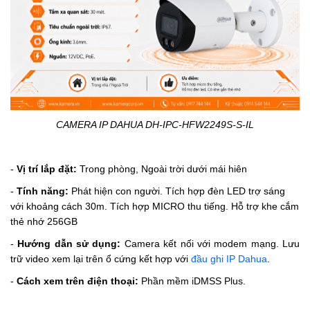
CAMERA IP DAHUA DH-IPC-HFW2249S-S-IL
-
Vị trí lắp đặt:
Trong phòng, Ngoài trời dưới mái hiên
-
Tính năng:
Phát hiện con người.
Tích hợp đèn LED trợ sáng
với khoảng cách 30m.
Tích hợp MICRO thu tiếng.
Hỗ trợ khe cắm
thẻ nhớ 256GB
-
Hướng dẫn sử dụng:
Camera kết nối với modem mạng. Lưu
trữ video xem lại trên ổ cứng kết hợp với
đầu ghi IP Dahua
.
-
Cách xem trên điện thoại:
Phần mềm iDMSS Plus.