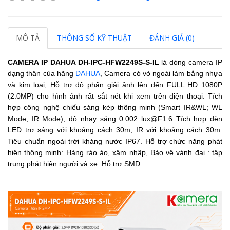
MÔ TẢ
THÔNG SỐ KỸ THUẬT
ĐÁNH GIÁ (0)
CAMERA IP DAHUA
DH-IPC-HFW2249S-S-IL
là dòng camera IP
dạng thân của hãng
DAHUA
, Camera có vỏ ngoài làm bằng nhựa
và kim loại, Hỗ trợ độ phẩn giải ảnh lên đến FULL HD 1080P
(2.0MP) cho hình ảnh rất sắt nét khi xem trên điện thoại. Tích
hợp công nghệ chiếu sáng kép thông minh (Smart IR&WL; WL
Mode; IR Mode), độ nhạy sáng 0.002 lux@F1.6
Tích hợp đèn
LED trợ sáng với khoảng cách 30m, IR với khoảng cách 30m.
Tiêu chuẩn ngoài trời kháng nước IP67.
Hỗ trợ chức năng phát
hiện thông minh: Hàng rào ảo, xâm nhập, Bảo vệ vành đai : tập
trung phát hiện người và xe. Hỗ trợ SMD