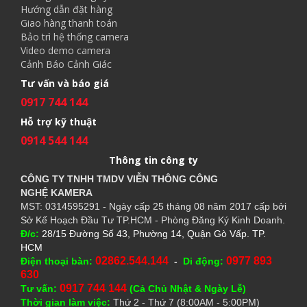
Hướng dẫn đặt hàng
Giao hàng thanh toán
Bảo trì hệ thống camera
Video demo camera
Cảnh Báo Cảnh Giác
Tư vấn và báo giá
0917 744 144
Hỗ trợ kỹ thuật
0914 544 144
Thông tin công ty
CÔNG TY TNHH TMDV VIỄN THÔNG CÔNG
NGHỆ
KAMERA
MST: 0314595291 - Ngày cấp 25 tháng 08 năm 2017 cấp bởi
Sở Kế Hoạch Đầu Tư TP.HCM - Phòng Đăng Ký Kinh Doanh.
Đ/c:
28/15 Đường Số 43, Phường 14, Quận Gò Vấp. TP.
HCM
02862.544.144
0977 893
Điện thoại bàn:
-
Di động:
630
0917 744 144
Tư vấn:
(Cả Chủ Nhật & Ngày Lễ)
Thời gian làm việc:
Thứ 2 - Thứ 7 (8:00AM - 5:00PM)