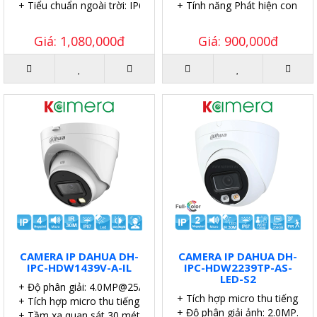
+ Tiểu chuẩn ngoài trời: IP67.
+ Tính năng Phát hiện con ngư
Giá: 1,080,000đ
Giá: 900,000đ
CAMERA IP DAHUA DH-
CAMERA IP DAHUA DH-
IPC-HDW1439V-A-IL
IPC-HDW2239TP-AS-
LED-S2
+ Độ phân giải: 4.0MP@25/30 fps)
+ Tích hợp micro thu tiếng.
+ Tích hợp micro thu tiếng.
+ Độ phân giải ảnh: 2.0MP.
+ Tầm xa quan sát 30 mét.