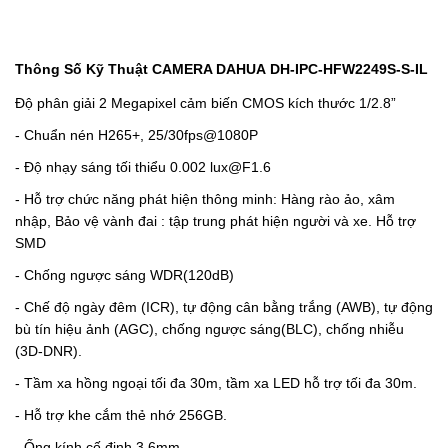
Thông Số Kỹ Thuật CAMERA DAHUA DH-IPC-HFW2249S-S-IL
Độ phân giải 2 Megapixel cảm biến CMOS kích thước 1/2.8”
- Chuẩn nén H265+, 25/30fps@1080P
-
Độ nhạy sáng tối thiểu 0.002 lux@F1.6
-
Hỗ trợ chức năng phát hiện thông minh: Hàng rào ảo, xâm
nhập, Bảo vệ vành đai : tập trung phát hiện người và xe. Hỗ trợ
SMD
-
Chống ngược sáng WDR(120dB)
-
Chế độ ngày đêm (ICR), tự động cân bằng trắng (AWB), tự động
bù tín hiệu ảnh (AGC), chống ngược sáng(BLC), chống nhiễu
(3D-DNR).
-
Tầm xa hồng ngoại tối đa 30m, tầm xa LED hỗ trợ tối đa 30m.
-
Hỗ trợ khe cắm thẻ nhớ 256GB.
-
Ống kính cố định 3.6mm.