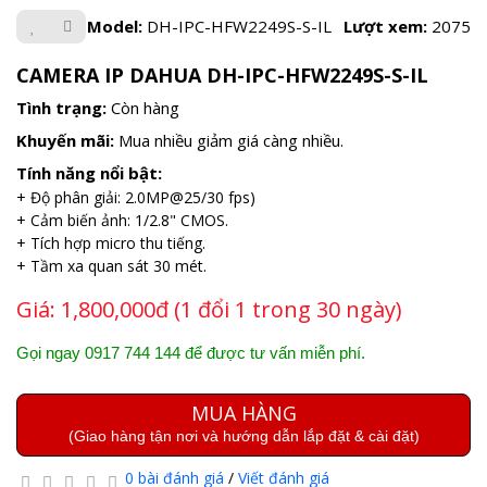
Model:
DH-IPC-HFW2249S-S-IL
Lượt xem:
2075
CAMERA IP DAHUA DH-IPC-HFW2249S-S-IL
Tình trạng:
Còn hàng
Khuyến mãi:
Mua nhiều giảm giá càng nhiều.
Tính năng nổi bật:
+ Độ phân giải: 2.0MP@25/30 fps)
+ Cảm biến ảnh: 1/2.8" CMOS.
+ Tích hợp micro thu tiếng.
+ Tầm xa quan sát 30 mét.
Giá:
1,800,000đ (1 đổi 1 trong 30 ngày)
Gọi ngay 0917 744 144 để được tư vấn miễn phí.
MUA HÀNG
(Giao hàng tận nơi và hướng dẫn lắp đặt & cài đặt)
0 bài đánh giá
/
Viết đánh giá