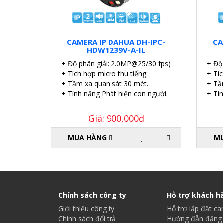
CAMERA IP DAHUA DH-IPC-
CA
HDW1239V-A-IL
+ Độ phân giải: 2.0MP@25/30 fps)
+ Độ
+ Tích hợp micro thu tiếng.
+ Tíc
+ Tầm xa quan sát 30 mét.
+ Tầ
+ Tính năng Phát hiện con người.
+ Tí
Giá: 900,000đ
MUA HÀNG
M
Chính sách công ty
Hỗ trợ khách h
Giới thiệu công ty
Hỗ trợ lắp đặt c
Chính sách đổi trả
Hướng đẫn đăng 