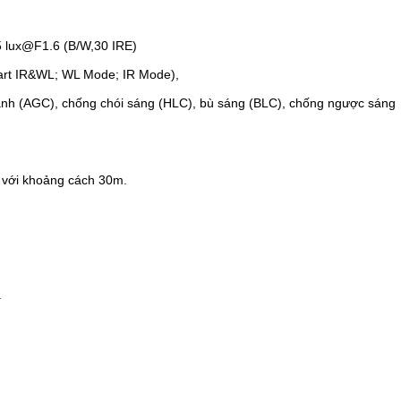
5 lux@F1.6 (B/W,30 IRE)
art IR&WL; WL Mode; IR Mode),
ảnh (AGC), chống chói sáng (HLC), bù sáng (BLC), chống ngược sáng
 với khoảng cách 30m.
.