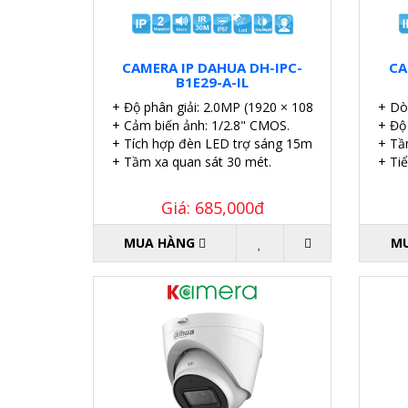
CAMERA IP DAHUA DH-IPC-
CA
B1E29-A-IL
+ Độ phân giải: 2.0MP (1920 × 1080)@25/30 fps)
+ Dò
+ Cảm biến ảnh: 1/2.8" CMOS.
+ Độ
+ Tích hợp đèn LED trợ sáng 15m.
+ Tầ
+ Tầm xa quan sát 30 mét.
+ Tiể
Giá: 685,000đ
MUA HÀNG
M