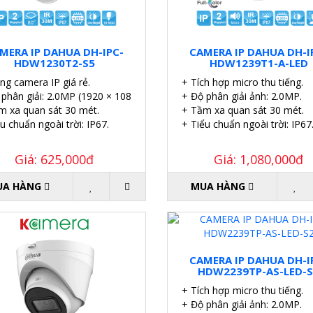
MERA IP DAHUA DH-IPC-
CAMERA IP DAHUA DH-I
HDW1230T2-S5
HDW1239T1-A-LED
ng camera IP giá rẻ.
+ Tích hợp micro thu tiếng.
 phân giải: 2.0MP (1920 × 1080)@25/30fps)
+ Độ phân giải ảnh: 2.0MP.
m xa quan sát 30 mét.
+ Tầm xa quan sát 30 mét.
u chuẩn ngoài trời: IP67.
+ Tiểu chuẩn ngoài trời: IP67
Giá: 625,000đ
Giá: 1,080,000đ
UA HÀNG
MUA HÀNG
CAMERA IP DAHUA DH-I
HDW2239TP-AS-LED-
+ Tích hợp micro thu tiếng.
+ Độ phân giải ảnh: 2.0MP.