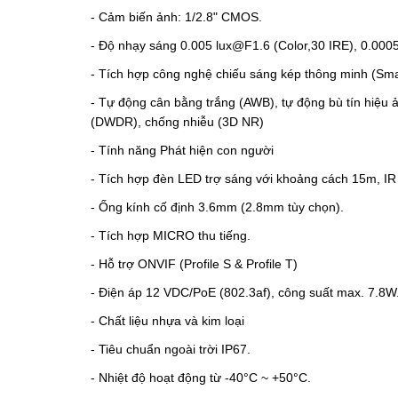
- Cảm biến ảnh: 1/2.8" CMOS.
- Độ nhạy sáng
0.005 lux@F1.6 (Color,30 IRE), 0.000
-
Tích hợp công nghệ chiếu sáng kép thông minh (Sm
-
Tự động cân bằng trắng (AWB), tự động bù tín hiệu 
(DWDR), chống nhiễu (3D NR)
-
Tính năng Phát hiện con người
-
Tích hợp đèn LED trợ sáng với khoảng cách 15m, IR
-
Ống kính cố định 3.6mm (2.8mm tùy chọn).
- Tích hợp MICRO thu tiếng.
- Hỗ trợ ONVIF (Profile S & Profile T)
-
Điện áp 12 VDC/PoE (802.3af), công suất max. 7.8W
-
Chất liệu nhựa và kim loại
- Tiêu chuẩn ngoài trời IP67.
- Nhiệt độ hoạt động từ -40°C ~ +50°C.