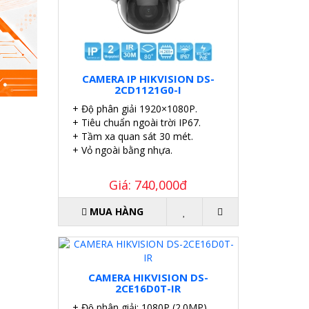
CAMERA IP HIKVISION DS-
2CD1121G0-I
+ Độ phân giải 1920×1080P.
+ Tiêu chuẩn ngoài trời IP67.
+ Tầm xa quan sát 30 mét.
+ Vỏ ngoài bằng nhựa.
Giá: 740,000đ
MUA HÀNG
CAMERA HIKVISION DS-
2CE16D0T-IR
+ Độ phân giải: 1080P (2.0MP).