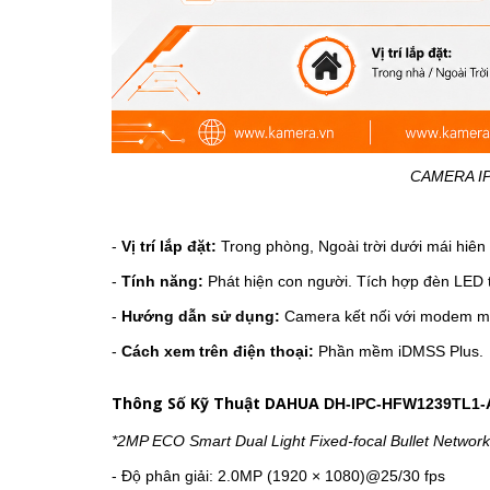
CAMERA IP
-
Vị trí lắp đặt:
Trong phòng, Ngoài trời dưới mái hiên
-
Tính năng:
Phát hiện con người.
Tích hợp đèn LED 
-
Hướng dẫn sử dụng:
Camera kết nối với modem mạn
-
Cách xem trên điện thoại:
Phần mềm iDMSS Plus.
Thông Số Kỹ Thuật DAHUA
DH-IPC-HFW1239TL1-A
*2MP ECO Smart Dual Light Fixed-focal Bullet Netwo
- Độ phân giải: 2.0MP
(1920 × 1080)@25/30 fps