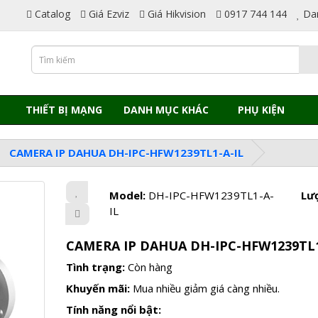
Catalog
Giá Ezviz
Giá Hikvision
0917 744 144
Da
THIẾT BỊ MẠNG
DANH MỤC KHÁC
PHỤ KIỆN
CAMERA IP DAHUA DH-IPC-HFW1239TL1-A-IL
Model:
DH-IPC-HFW1239TL1-A-
Lư
IL
CAMERA IP DAHUA DH-IPC-HFW1239TL1
Tình trạng:
Còn hàng
Khuyến mãi:
Mua nhiều giảm giá càng nhiều.
Tính năng nổi bật: