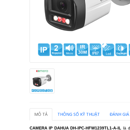
MÔ TẢ
THÔNG SỐ KỸ THUẬT
ĐÁNH GIÁ 
CAMERA IP DAHUA
DH-IPC-HFW1239TL1-A-IL
là 