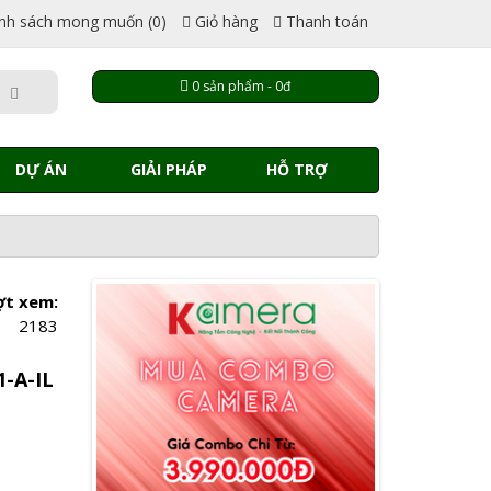
nh sách mong muốn (0)
Giỏ hàng
Thanh toán
0 sản phẩm - 0đ
DỰ ÁN
GIẢI PHÁP
HỖ TRỢ
ợt xem:
2183
-A-IL