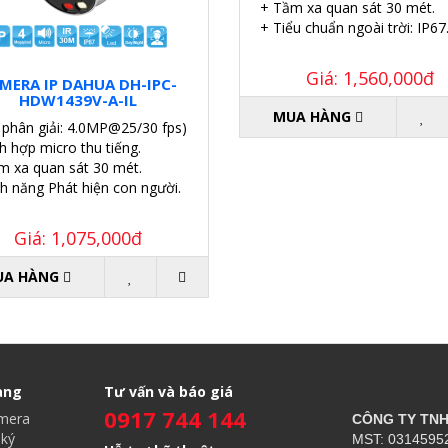
+ Tầm xa quan sát 30 mét.
+ Tiểu chuẩn ngoài trời: IP67
Giá: 1,560,000đ
MERA IP DAHUA DH-IPC-
HDW1439V-A-IL
MUA HÀNG
 phân giải: 4.0MP@25/30 fps)
h hợp micro thu tiếng.
m xa quan sát 30 mét.
nh năng Phát hiện con người.
Giá: 1,075,000đ
UA HÀNG
àng
Tư vấn và báo giá
0917 744 144
amera
CÔNG TY TN
ký
MST: 03145952