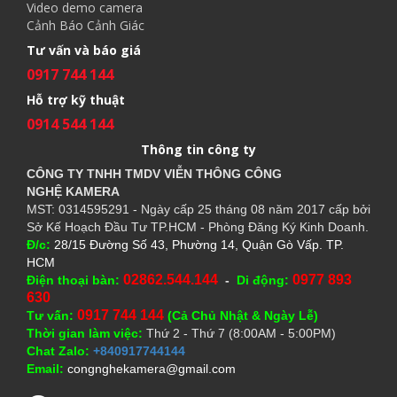
Video demo camera
Cảnh Báo Cảnh Giác
Tư vấn và báo giá
0917 744 144
Hỗ trợ kỹ thuật
0914 544 144
Thông tin công ty
CÔNG TY TNHH TMDV VIỄN THÔNG CÔNG
NGHỆ
KAMERA
MST: 0314595291 - Ngày cấp 25 tháng 08 năm 2017 cấp bởi
Sở Kế Hoạch Đầu Tư TP.HCM - Phòng Đăng Ký Kinh Doanh.
Đ/c:
28/15 Đường Số 43, Phường 14, Quận Gò Vấp. TP.
HCM
02862.544.144
0977 893
Điện thoại bàn:
-
Di động:
630
0917 744 144
Tư vấn:
(Cả Chủ Nhật & Ngày Lễ)
Thời gian làm việc:
Thứ 2 - Thứ 7 (8:00AM - 5:00PM)
Chat Zalo:
+840917744144
Email:
congnghekamera@gmail.com