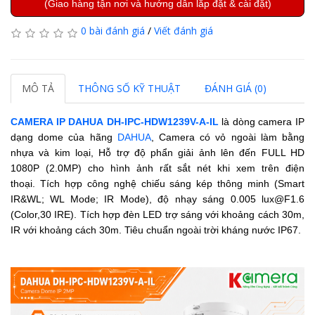
(Giao hàng tận nơi và hướng dẫn lắp đặt & cài đặt)
0 bài đánh giá
/
Viết đánh giá
MÔ TẢ
THÔNG SỐ KỸ THUẬT
ĐÁNH GIÁ (0)
CAMERA IP DAHUA
DH-IPC-HDW1239V-A-IL
là dòng camera IP
dạng dome của hãng
DAHUA
, Camera có vỏ ngoài làm bằng
nhựa và kim loại, Hỗ trợ độ phẩn giải ảnh lên đến FULL HD
1080P (2.0MP) cho hình ảnh rất sắt nét khi xem trên điện
thoại.
Tích hợp công nghệ chiếu sáng kép thông minh (Smart
IR&WL; WL Mode; IR Mode), độ nhạy sáng
0.005 lux@F1.6
(Color,30 IRE)
.
Tích hợp đèn LED trợ sáng với khoảng cách 30m,
IR với khoảng cách 30m. Tiêu chuẩn ngoài trời kháng nước IP67.