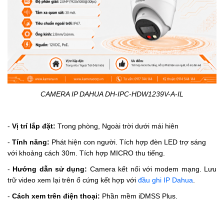
CAMERA IP DAHUA DH-IPC-HDW1239V-A-IL
-
Vị trí lắp đặt:
Trong phòng, Ngoài trời dưới mái hiên
-
Tính năng:
Phát hiện con người.
Tích hợp đèn LED trợ sáng
với khoảng cách 30m.
Tích hợp MICRO thu tiếng.
-
Hướng dẫn sử dụng:
Camera kết nối với modem mạng. Lưu
trữ video xem lại trên ổ cứng kết hợp với
đầu ghi IP Dahua
.
-
Cách xem trên điện thoại:
Phần mềm iDMSS Plus.