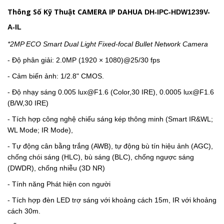
Thông Số Kỹ Thuật CAMERA IP DAHUA
DH-IPC-HDW1239V-
A-IL
*2MP ECO Smart Dual Light Fixed-focal Bullet Network Camera
- Độ phân giải: 2.0MP
(1920 × 1080)@25/30 fps
- Cảm biến ảnh: 1/2.8" CMOS.
- Độ nhạy sáng
0.005 lux@F1.6 (Color,30 IRE), 0.0005 lux@F1.6
(B/W,30 IRE)
-
Tích hợp công nghệ chiếu sáng kép thông minh (Smart IR&WL;
WL Mode; IR Mode),
-
Tự động cân bằng trắng (AWB), tự động bù tín hiệu ảnh (AGC),
chống chói sáng (HLC), bù sáng (BLC), chống ngược sáng
(DWDR), chống nhiễu (3D NR)
-
Tính năng Phát hiện con người
-
Tích hợp đèn LED trợ sáng với khoảng cách 15m, IR với khoảng
cách 30m.