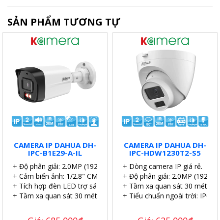
SẢN PHẨM TƯƠNG TỰ
CAMERA IP DAHUA DH-
CAMERA IP DAHUA DH-
IPC-B1E29-A-IL
IPC-HDW1230T2-S5
+ Độ phân giải: 2.0MP (1920 × 1080)@25/30 fps)
+ Dòng camera IP giá rẻ.
+ Cảm biến ảnh: 1/2.8" CMOS.
+ Độ phân giải: 2.0MP (1920 
+ Tích hợp đèn LED trợ sáng 15m.
+ Tầm xa quan sát 30 mét.
+ Tầm xa quan sát 30 mét.
+ Tiểu chuẩn ngoài trời: IP67.