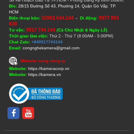
Đ/c:
28/15 Đường Số 43, Phường 14, Quận Gò Vấp. TP.
HCM
02862.544.144
0977 893
Điện thoại bàn:
-
Di động:
630
0917 744 144
Tư vấn:
(Cả Chủ Nhật & Ngày Lễ)
Thời gian làm việc:
Thứ 2 - Thứ 7 (8:00AM - 5:00PM)
Chat Zalo:
+840917744144
Email:
congnghekamera@gmail.com
Website cùng công ty
Website:
https://kameracorp.vn
Website:
https://kamera.vn