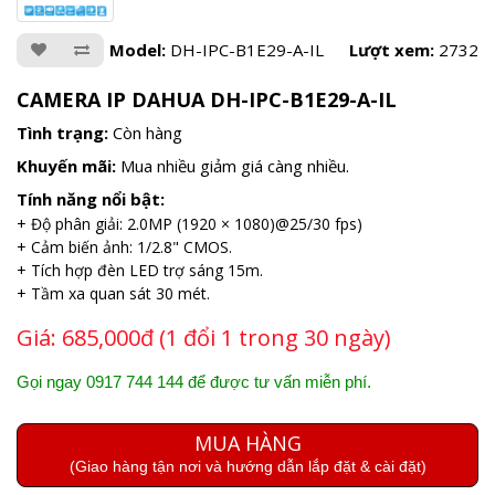
Model:
DH-IPC-B1E29-A-IL
Lượt xem:
2732
CAMERA IP DAHUA DH-IPC-B1E29-A-IL
Tình trạng:
Còn hàng
Khuyến mãi:
Mua nhiều giảm giá càng nhiều.
Tính năng nổi bật:
+ Độ phân giải: 2.0MP (1920 × 1080)@25/30 fps)
+ Cảm biến ảnh: 1/2.8" CMOS.
+ Tích hợp đèn LED trợ sáng 15m.
+ Tầm xa quan sát 30 mét.
Giá:
685,000đ (1 đổi 1 trong 30 ngày)
Gọi ngay 0917 744 144 để được tư vấn miễn phí.
MUA HÀNG
(Giao hàng tận nơi và hướng dẫn lắp đặt & cài đặt)