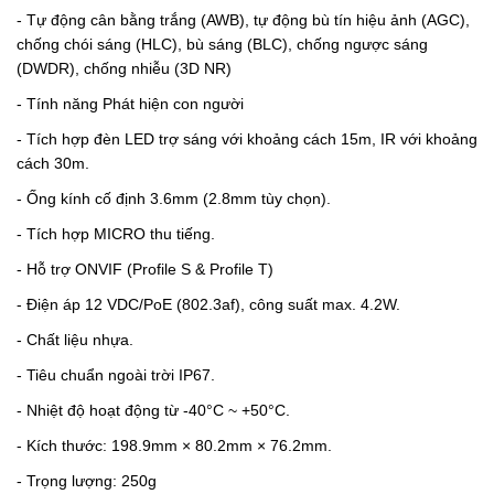
-
Tự động cân bằng trắng (AWB), tự động bù tín hiệu ảnh (AGC),
chống chói sáng (HLC), bù sáng (BLC), chống ngược sáng
(DWDR), chống nhiễu (3D NR)
-
Tính năng Phát hiện con người
-
Tích hợp đèn LED trợ sáng với khoảng cách 15m, IR với khoảng
cách 30m.
-
Ống kính cố định 3.6mm (2.8mm tùy chọn).
- Tích hợp MICRO thu tiếng.
- Hỗ trợ ONVIF (Profile S & Profile T)
-
Điện áp 12 VDC/PoE (802.3af), công suất max. 4.2W.
-
Chất liệu nhựa.
- Tiêu chuẩn ngoài trời IP67.
- Nhiệt độ hoạt động từ -40°C ~ +50°C.
- Kích thước: 198.9mm × 80.2mm × 76.2mm.
- Trọng lượng: 250g