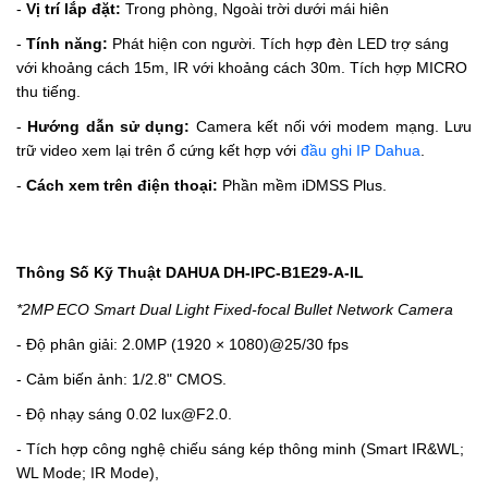
-
Vị trí lắp đặt:
Trong phòng, Ngoài trời dưới mái hiên
-
Tính năng:
Phát hiện con người.
Tích hợp đèn LED trợ sáng
với khoảng cách 15m, IR với khoảng cách 30m.
Tích hợp MICRO
thu tiếng.
-
Hướng dẫn sử dụng:
Camera kết nối với modem mạng. Lưu
trữ video xem lại trên ổ cứng kết hợp với
đầu ghi IP Dahua
.
-
Cách xem trên điện thoại:
Phần mềm iDMSS Plus.
Thông Số Kỹ Thuật DAHUA DH-IPC-B1E29-A-IL
*2MP ECO Smart Dual Light Fixed-focal Bullet Network Camera
- Độ phân giải: 2.0MP
(1920 × 1080)@25/30 fps
- Cảm biến ảnh: 1/2.8" CMOS.
- Độ nhạy sáng 0.02 lux@F2.0.
-
Tích hợp công nghệ chiếu sáng kép thông minh (Smart IR&WL;
WL Mode; IR Mode),