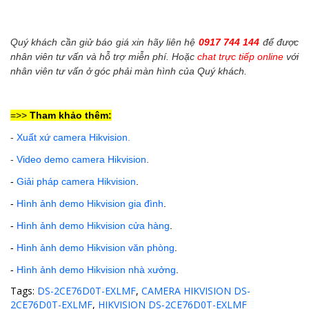
Quý khách cần giử báo giá xin hãy liên hệ
0917 744 144
để được
nhân viên tư vấn và hỗ trợ miễn phí. Hoặc
chat trực tiếp online
với
nhân viên tư vấn ở góc phải màn hình của Quý khách.
=>>
Tham khảo thêm:
-
Xuất xứ camera Hikvision
.
-
Video demo camera Hikvision
.
-
Giải pháp camera Hikvision
.
-
Hình ảnh demo Hikvision gia đình
.
-
Hình ảnh demo Hikvision cửa hàng
.
-
Hình ảnh demo Hikvision văn phòng
.
-
Hình ảnh demo Hikvision nhà xưởng
.
Tags:
DS-2CE76D0T-EXLMF
,
CAMERA HIKVISION DS-
2CE76D0T-EXLMF
,
HIKVISION DS-2CE76D0T-EXLMF