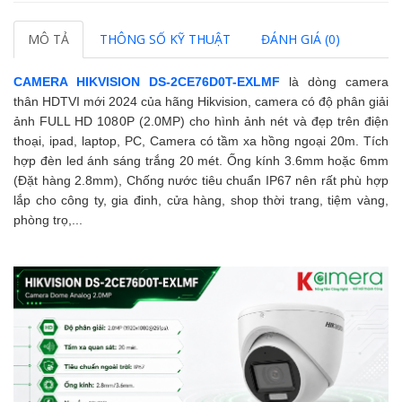
MÔ TẢ
THÔNG SỐ KỸ THUẬT
ĐÁNH GIÁ (0)
CAMERA HIKVISION DS-2CE76D0T-EXLMF
là dòng camera
thân HDTVI mới 2024 của hãng Hikvision, camera có độ phân giải
ảnh FULL HD 1080P (2.0MP) cho hình ảnh nét và đẹp trên điện
thoại, ipad, laptop, PC, Camera có tầm xa hồng ngoại 20m. Tích
hợp đèn led ánh sáng trắng 20 mét. Ống kính 3.6mm hoặc 6mm
(Đặt hàng 2.8mm), Chống nước tiêu chuẩn IP67 nên rất phù hợp
lắp cho công ty, gia đinh, cửa hàng, shop thời trang, tiệm vàng,
phòng trọ,...