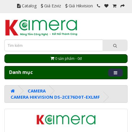
Catalog
Giá Ezviz
Giá Hikvision
0 sản phẩm - 0đ
Danh mục
CAMERA
CAMERA HIKVISION DS-2CE76D0T-EXLMF