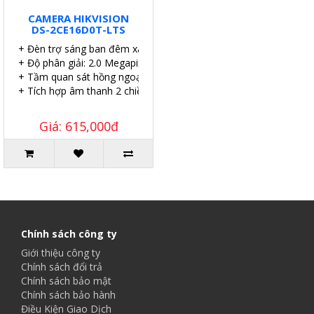
CAMERA HIKVISION
DS-2CE16D0T-LTS
+ Đèn trợ sáng ban đêm xa 20 mét
+ Độ phân giải: 2.0 Megapixel.
+ Tầm quan sát hồng ngoại: 25 mét.
+ Tích hợp âm thanh 2 chiều.
Giá: 615,000đ
Chính sách công ty
Giới thiệu công ty
Chính sách đổi trả
Chính sách bảo mật
Chính sách bảo hành
Điều Kiện Giao Dịch