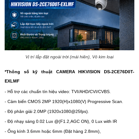
Vị trí lắp đặt ngoài trời (mái hiên), Vỏ kim loại
*Thông số kỹ thuật
CAMERA HIKVISION DS-2CE76D0T-
EXLMF
- Hỗ trợ các chuẩn tín hiệu video: TVI/AHD/CVI/CVBS.
- Cảm biến CMOS 2MP 1920(H)x1080(V) Progressive Scan.
- Độ phân giải 2.0MP (1920x1080@25fps).
- Độ nhạy sáng 0.02 Lux @(F1.2,AGC ON), 0 Lux with IR
- Ống kính 3.6mm hoặc 6mm (Đặt hàng 2.8mm),