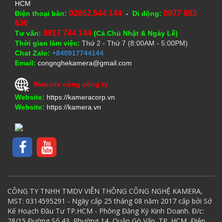
HCM
02862.544.144
0977 893
Điện thoại bàn:
-
Di động:
630
0917 744 144
Tư vấn:
(Cả Chủ Nhật & Ngày Lễ)
Thời gian làm việc:
Thứ 2 - Thứ 7 (8:00AM - 5:00PM)
Chat Zalo:
+840917744144
Email:
congnghekamera@gmail.com
Website cùng công ty
Website:
https://kameracorp.vn
Website:
https://kamera.vn
CÔNG TY TNHH TMDV VIỄN THÔNG CÔNG NGHỆ KAMERA,
MST: 0314595291 - Ngày cấp 25 tháng 08 năm 2017 cấp bởi Sở
Kế Hoạch Đầu Tư TP.HCM - Phòng Đăng Ký Kinh Doanh. Đ/c:
28/15 Đường Số 43, Phường 14, Quận Gò Vấp. TP. HCM, Điện