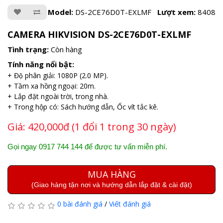
Model:
DS-2CE76D0T-EXLMF
Lượt xem:
8408
CAMERA HIKVISION DS-2CE76D0T-EXLMF
Tình trạng:
Còn hàng
Tính năng nổi bật:
+ Độ phân giải: 1080P (2.0 MP).
+ Tầm xa hồng ngoại: 20m.
+ Lắp đặt ngoài trời, trong nhà.
+ Trong hộp có: Sách hướng dẫn, Ốc vít tắc kê.
Giá:
420,000đ (1 đổi 1 trong 30 ngày)
Gọi ngay 0917 744 144 để được tư vấn miễn phí.
MUA HÀNG
(Giao hàng tận nơi và hướng dẫn lắp đặt & cài đặt)
0 bài đánh giá
/
Viết đánh giá