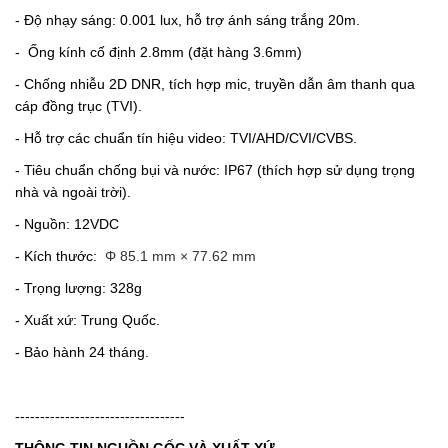
- Độ nhạy sáng: 0.001 lux, hỗ trợ ánh sáng trắng 20m.
-
Ống kính cố định 2.8mm (đặt hàng 3.6mm)
- Chống nhiễu 2D DNR, tích hợp mic, truyền dẫn âm thanh qua
cáp đồng trục (TVI).
- Hỗ trợ các chuẩn tín hiệu video: TVI/AHD/CVI/CVBS.
- Tiêu chuẩn chống bụi và nước: IP67 (thích hợp sử dụng trọng
nhà và ngoài trời).
- Nguồn: 12VDC
- Kích thước:
Φ 85.1 mm × 77.62 mm
- Trọng lượng: 328g
- Xuất xứ: Trung Quốc.
- Bảo hành 24 tháng.
----------------------------------
THÔNG TIN NGUỒN GỐC VÀ XUẤT XỨ