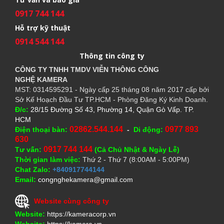
0917 744 144
Hỗ trợ kỹ thuật
0914 544 144
Thông tin công ty
CÔNG TY TNHH TMDV VIỄN THÔNG CÔNG
NGHỆ
KAMERA
MST: 0314595291 - Ngày cấp 25 tháng 08 năm 2017 cấp bởi
Sở Kế Hoạch Đầu Tư TP.HCM - Phòng Đăng Ký Kinh Doanh.
Đ/c:
28/15 Đường Số 43, Phường 14, Quận Gò Vấp. TP.
HCM
02862.544.144
0977 893
Điện thoại bàn:
-
Di động:
630
0917 744 144
Tư vấn:
(Cả Chủ Nhật & Ngày Lễ)
Thời gian làm việc:
Thứ 2 - Thứ 7 (8:00AM - 5:00PM)
Chat Zalo:
+840917744144
Email:
congnghekamera@gmail.com
Website cùng công ty
Website:
https://kameracorp.vn
Website:
https://kamera.vn