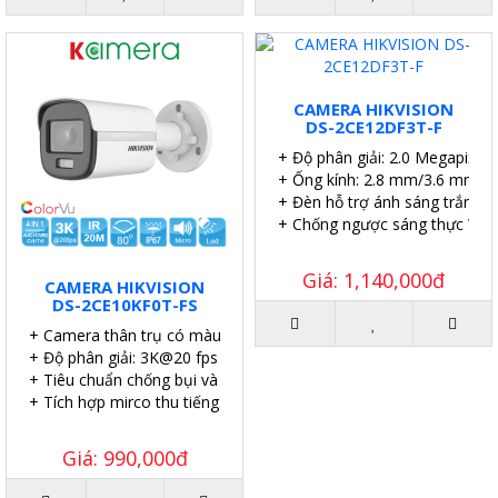
CAMERA HIKVISION
DS-2CE12DF3T-F
+ Độ phân giải: 2.0 Megapixel.
+ Ống kính: 2.8 mm/3.6 mm/6
+ Đèn hỗ trợ ánh sáng trắng l
+ Chống ngược sáng thực WD
Giá: 1,140,000đ
CAMERA HIKVISION
DS-2CE10KF0T-FS
+ Camera thân trụ có màu vào ban đêm.
+ Độ phân giải: 3K@20 fps (mặc định).
+ Tiêu chuẩn chống bụi và nước: IP67
+ Tích hợp mirco thu tiếng.
Giá: 990,000đ