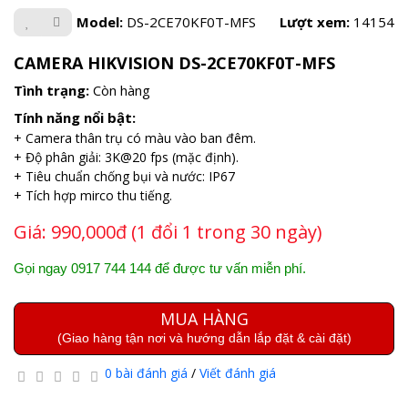
Model:
DS-2CE70KF0T-MFS
Lượt xem:
14154
CAMERA HIKVISION DS-2CE70KF0T-MFS
Tình trạng:
Còn hàng
Tính năng nổi bật:
+ Camera thân trụ có màu vào ban đêm.
+ Độ phân giải: 3K@20 fps (mặc định).
+ Tiêu chuẩn chống bụi và nước: IP67
+ Tích hợp mirco thu tiếng.
Giá:
990,000đ (1 đổi 1 trong 30 ngày)
Gọi ngay 0917 744 144 để được tư vấn miễn phí.
MUA HÀNG
(Giao hàng tận nơi và hướng dẫn lắp đặt & cài đặt)
0 bài đánh giá
/
Viết đánh giá