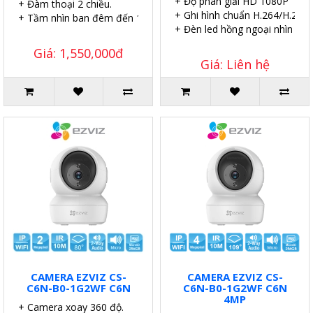
+ Độ phân giải HD 1080P
+ Đàm thoại 2 chiều.
+ Ghi hình chuẩn H.264/H.265.
+ Tầm nhìn ban đêm đến 10m.
+ Đèn led hồng ngoại nhìn xa 
Giá: 1,550,000đ
Giá: Liên hệ
CAMERA EZVIZ CS-
CAMERA EZVIZ CS-
C6N-B0-1G2WF C6N
C6N-B0-1G2WF C6N
4MP
+ Camera xoay 360 độ.