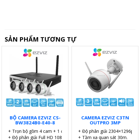
SẢN PHẨM TƯƠNG TỰ
BỘ CAMERA EZVIZ CS-
CAMERA EZVIZ C3TN
BW3824B0-E40-8
OUTPRO 3MP
+ Trọn bộ gồm 4 cam + 1 đầu ghi.
+ Độ phân giải 2304×1296p.
+ Độ phân giải Full HD 1080P.
+ Tầm xa quan sát 30m.