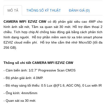
MÔ TẢ
THÔNG SỐ KỸ THUẬT
ĐÁNH GIÁ (0)
CAMERA WIFI EZVIZ C8W
có độ phân giải siêu cao 4MP cho
hình ảnh sắt nét, Tầm xa quan sát 30 mét. Hỗ trợ đàm thoại 2
chiều. Tích hợp chip AI chống báo động giả bằng cách phân tích
hình dạng người. Hỗ trợ phần mềm xem từ xa trên smart phone
EZVIZ cloud miễn phí. Hỗ trợ khe cắm thẻ nhớ MicroSD (tối đa
256 GB).
Thông số chi tiết CAMERA WIFI EZVIZ C8W
- Cảm biến ảnh: 1/2.7” Progressive Scan CMOS
- Độ phân giải ảnh: 4.0MP.
- Độ nhạy sáng tối thiểu: 0.5 Lux @(F1.6, AGC ON), 0 Lux with IR
- Ống kính: 4mm/6mm
- Quan sát xa 30 mét.