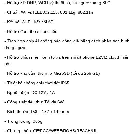
- Hỗ trợ 3D DNR, WDR kỹ thuật số, bù ngược sáng BLC.
- Chuẩn Wi-Fi: IEEE802.11b, 802.11g, 802.11n
- Kết nối Wi-Fi: Kết nối AP
- Hỗ trợ đàm thoại hai chiều
- Tích hợp chip AI chống báo động giả bằng cách phân tích hình
dạng người.
- Hỗ trợ phần mềm xem từ xa trên smart phone EZVIZ cloud miễn
phí.
- Hỗ trợ khe cắm thẻ nhớ MicroSD (tối đa 256 GB)
- Thiết kế chống chịu thời tiết IP65
- Nguồn điện: DC 12V / 1A
- Công suất tiêu thụ: Tối đa 6W
- Kích thước: 158 x 157 x 149 mm
- Trọng lượng: 885g
- Chứng nhận: CE/FCC/WEEE/ROHS/REACH/UL.