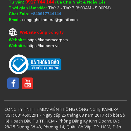
0917 744 144
Tư vấn:
(Cả Chủ Nhật & Ngày Lễ)
Thời gian làm việc:
Thứ 2 - Thứ 7 (8:00AM - 5:00PM)
Chat Zalo:
+840917744144
Email:
congnghekamera@gmail.com
Website cùng công ty
Website:
https://kameracorp.vn
Website:
https://kamera.vn
CÔNG TY TNHH TMDV VIỄN THÔNG CÔNG NGHỆ KAMERA,
MST: 0314595291 - Ngày cấp 25 tháng 08 năm 2017 cấp bởi Sở
Kế Hoạch Đầu Tư TP.HCM - Phòng Đăng Ký Kinh Doanh. Đ/c:
28/15 Đường Số 43, Phường 14, Quận Gò Vấp. TP. HCM, Điện