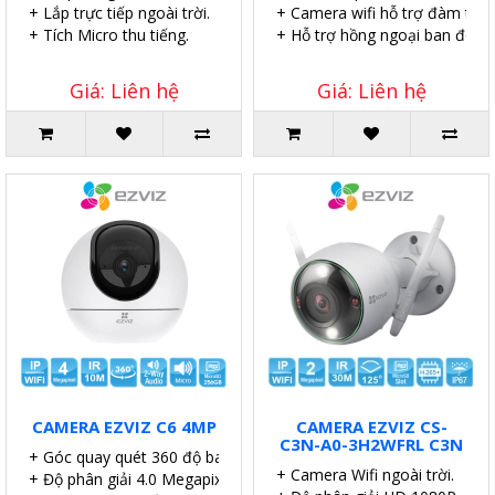
+ Lắp trực tiếp ngoài trời.
+ Camera wifi hỗ trợ đàm thoại
+ Tích Micro thu tiếng.
+ Hỗ trợ hồng ngoại ban đêm v
Giá: Liên hệ
Giá: Liên hệ
CAMERA EZVIZ C6 4MP
CAMERA EZVIZ CS-
C3N-A0-3H2WFRL C3N
+ Góc quay quét 360 độ bao phủ không gian.
+ Camera Wifi ngoài trời.
+ Độ phân giải 4.0 Megapixel sắc nét.