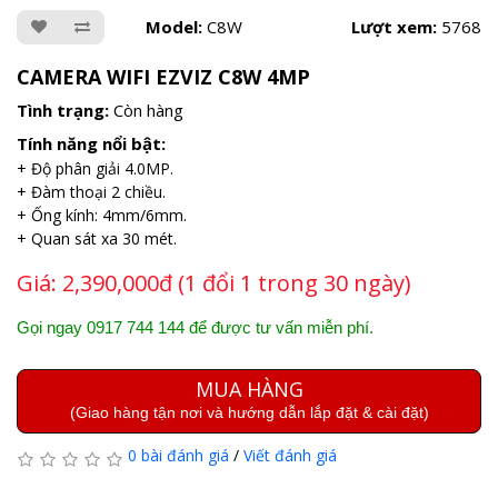
Model:
C8W
Lượt xem:
5768
CAMERA WIFI EZVIZ C8W 4MP
Tình trạng:
Còn hàng
Tính năng nổi bật:
+ Độ phân giải 4.0MP.
+ Đàm thoại 2 chiều.
+ Ống kính: 4mm/6mm.
+ Quan sát xa 30 mét.
Giá:
2,390,000đ (1 đổi 1 trong 30 ngày)
Gọi ngay 0917 744 144 để được tư vấn miễn phí.
MUA HÀNG
(Giao hàng tận nơi và hướng dẫn lắp đặt & cài đặt)
0 bài đánh giá
/
Viết đánh giá