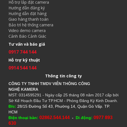
Hỗ trợ lắp đặt camera
Hướng đẫn đăng ký
Hướng dẫn đặt hàng
Giao hàng thanh toán
Bảo trì hệ thống camera
Video demo camera
Cảnh Báo Cảnh Giác
Tư vấn và báo giá
0917 744 144
Hỗ trợ kỹ thuật
0914 544 144
Thông tin công ty
CÔNG TY TNHH TMDV VIỄN THÔNG CÔNG
NGHỆ
KAMERA
MST: 0314595291 - Ngày cấp 25 tháng 08 năm 2017 cấp bởi
Sở Kế Hoạch Đầu Tư TP.HCM - Phòng Đăng Ký Kinh Doanh.
Đ/c:
28/15 Đường Số 43, Phường 14, Quận Gò Vấp. TP.
HCM
02862.544.144
0977 893
Điện thoại bàn:
-
Di động:
630