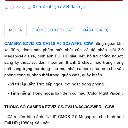
0 bài đánh giá
/
Viết đánh giá
MÔ TẢ
THÔNG SỐ KỸ THUẬT
ĐÁNH GIÁ (0)
CAMERA EZVIZ CS-CV310-A0-3C2WFRL C3W
hồng ngoại tầm
xa 30m, dòng sản phẩm mới nhất của có độ phân giải 2.0
Megapixel giá rẻ, hình ảnh Full HD siêu nét, hỗ trợ chống ngược
sáng kỹ thuật số, đàm thoại âm thanh 2 chiều màu trắng trang
nhã sang trọng, sử dụng cho mọi nhà, camera phù hợp cho văn
phòng công ty, shop thời trang, quán café, quầy lễ tân…
-
Vị trí lắp đặt:
Trực tiếp ngoài trời hoặc trong phòng.
-
Tính năng:
Hồng ngoại ban đêm có màu (Color Night Vision).
THÔNG SỐ CAMERA EZVIZ CS-CV310-A0-3C2WFRL C3W
- Cảm biến hình ảnh: 1/2.8" CMOS 2.0 Megapixel cho hình ảnh
Full HD (1080p) siêu nét