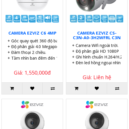
CAMERA EZVIZ C6 4MP
CAMERA EZVIZ CS-
C3N-A0-3H2WFRL C3N
+ Góc quay quét 360 độ bao phủ không gian.
+ Camera Wifi ngoài trời.
+ Độ phân giải 4.0 Megapixel sắc nét.
+ Độ phân giải HD 1080P
+ Đàm thoại 2 chiều.
+ Ghi hình chuẩn H.264/H.265.
+ Tầm nhìn ban đêm đến 10m.
+ Đèn led hồng ngoại nhìn xa 
Giá: 1,550,000đ
Giá: Liên hệ