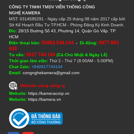
CÔNG TY TNHH TMDV VIỄN THÔNG CÔNG
NGHỆ
KAMERA
MST: 0314595291 - Ngày cấp 25 tháng 08 năm 2017 cấp bởi
Sở Kế Hoạch Đầu Tư TP.HCM - Phòng Đăng Ký Kinh Doanh.
Đ/c:
28/15 Đường Số 43, Phường 14, Quận Gò Vấp. TP.
HCM
02862.544.144
0977 893
Điện thoại bàn:
-
Di động:
630
0917 744 144
Tư vấn:
(Cả Chủ Nhật & Ngày Lễ)
Thời gian làm việc:
Thứ 2 - Thứ 7 (8:00AM - 5:00PM)
Chat Zalo:
+840917744144
Email:
congnghekamera@gmail.com
Website cùng công ty
Website:
https://kameracorp.vn
Website:
https://kamera.vn