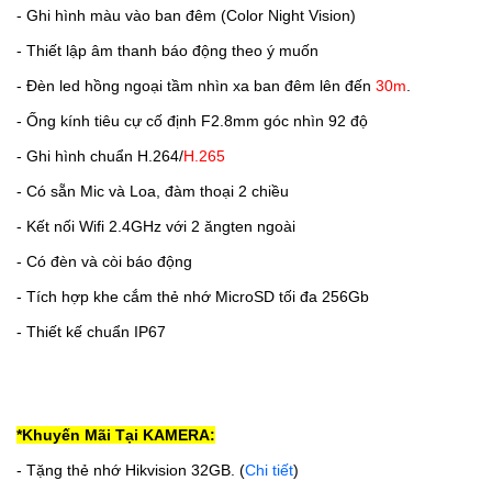
- Ghi hình màu vào ban đêm (Color Night Vision)
- Thiết lập âm thanh báo động theo ý muốn
- Đèn led hồng ngoại tầm nhìn xa ban đêm lên đến
30m
.
- Ống kính tiêu cự cố định F2.8mm góc nhìn 92 độ
- Ghi hình chuẩn H.264/
H.265
- Có sẵn Mic và Loa, đàm thoại 2 chiều
- Kết nối Wifi 2.4GHz với 2 ăngten ngoài
- Có đèn và còi báo động
- Tích hợp khe cắm thẻ nhớ MicroSD tối đa 256Gb
- Thiết kế chuẩn IP67
*Khuyến Mãi Tại KAMERA:
- Tặng thẻ nhớ Hikvision 32GB. (
Chi tiết
)