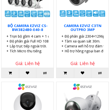
BỘ CAMERA EZVIZ CS-
CAMERA EZVIZ C3TN
BW3824B0-E40-8
OUTPRO 3MP
+ Trọn bộ gồm 4 cam + 1 đầu ghi.
+ Độ phân giải 2304×1296p.
+ Độ phân giải Full HD 1080P.
+ Tầm xa quan sát 30m.
+ Lắp trực tiếp ngoài trời.
+ Camera wifi hỗ trợ đàm thoại
+ Tích Micro thu tiếng.
+ Hỗ trợ hồng ngoại ban đêm v
Giá: Liên hệ
Giá: Liên hệ