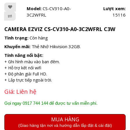
Model:
CS-CV310-A0-
Lượt xem:
3C2WFRL
15116
CAMERA EZVIZ CS-CV310-A0-3C2WFRL C3W
Tình trạng:
Còn hàng
Khuyến mãi:
Thẻ Nhớ Hikvision 32GB.
Tính năng nổi bật:
+ Ghi hình màu vào ban đêm.
+ Hỗ trợ kết nối wifi
+ Độ phân giải Full HD.
+ Lắp trực tiếp ngoài trời.
Giá:
Liên hệ
Gọi ngay 0917 744 144 để được tư vấn miễn phí.
MUA HÀNG
(Giao hàng tận nơi và hướng dẫn lắp đặt & cài đặt)