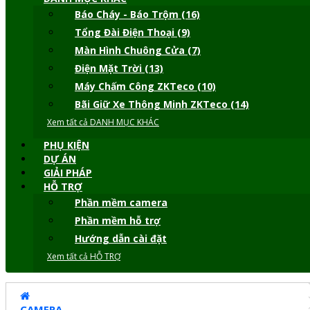
Báo Cháy - Báo Trộm (16)
Tổng Đài Điện Thoại (9)
Màn Hình Chuông Cửa (7)
Điện Mặt Trời (13)
Máy Chấm Công ZKTeco (10)
Bãi Giữ Xe Thông Minh ZKTeco (14)
Xem tất cả DANH MỤC KHÁC
PHỤ KIỆN
DỰ ÁN
GIẢI PHÁP
HỖ TRỢ
Phần mềm camera
Phần mềm hỗ trợ
Hướng dẫn cài đặt
Xem tất cả HỖ TRỢ
CAMERA