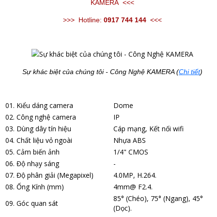
KAMERA
<<<
>>>
Hotline:
0917 744 144
<<<
Sự khác biệt của chúng tôi - Công Nghệ KAMERA (
Chi tiết
)
01. Kiểu dáng camera
Dome
02. Công nghệ camera
IP
03. Dùng dây tín hiệu
Cáp mạng, Kết nối wifi
04. Chất liệu vỏ ngoài
Nhựa ABS
05. Cảm biến ảnh
1/4" CMOS
06. Độ nhạy sáng
-
07. Độ phân giải (Megapixel)
4.0MP, H.264.
08. Ống Kính (mm)
4mm@ F2.4.
85° (Chéo), 75° (Ngang), 45°
09. Góc quan sát
(Dọc).