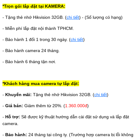
*Trọn gói lắp đặt tại KAMERA:
- Tặng thẻ nhớ Hikvision 32GB.
(
chi tiết
) - (Số lượng có hạng)
- Miễn phí lắp đặt nội thành TPHCM.
- Bảo hành 1 đổi 1 trong 30 ngày. (
chi tiết
)
- Bảo hành camera 24 tháng.
- Bảo hành 6 tháng tận nơi.
*Khách hàng mua camera tự lắp đặt:
-
Khuyến mãi:
Tặng thẻ nhớ Hikvision 32GB.
(
chi tiết
)
-
Giá bán:
Giảm thêm từ 20%. (
1.360.000đ
)
-
Hỗ trợ:
Sẽ được kỹ thuật hướng dẫn cài đặt sử dụng và lắp đặt
camera.
-
Bảo hành:
24 tháng tại công ty. (Trường hợp camera bị lỗi không