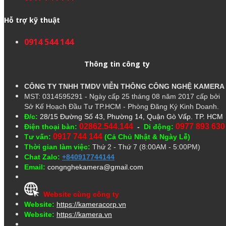
Hỗ trợ kỹ thuật
0914 544 144
Thông tin công ty
CÔNG TY TNHH TMDV VIỄN THÔNG CÔNG NGHỆ
KAMERA
MST: 0314595291 - Ngày cấp 25 tháng 08 năm 2017 cấp bởi
Sở Kế Hoạch Đầu Tư TP.HCM - Phòng Đăng Ký Kinh Doanh.
Đ/c:
28/15 Đường Số 43, Phường 14, Quận Gò Vấp. TP. HCM
02862.544.144
0977 893 630
Điện thoại bàn:
-
Di động:
0917 744 144
Tư vấn:
(Cả Chủ Nhật & Ngày Lễ)
Thời gian làm việc:
Thứ 2 - Thứ 7 (8:00AM - 5:00PM)
Chat Zalo:
+840917744144
Email:
congnghekamera@gmail.com
Website cùng công ty
Website:
https://kameracorp.vn
Website:
https://kamera.vn