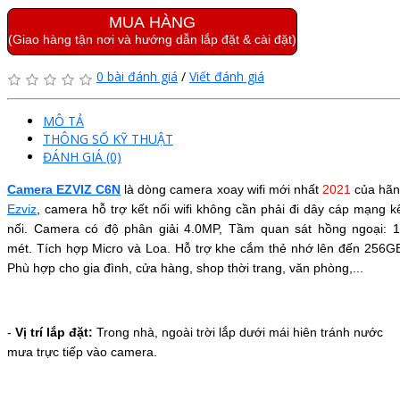
MUA HÀNG
(Giao hàng tận nơi và hướng dẫn lắp đặt & cài đặt)
0 bài đánh giá
/
Viết đánh giá
MÔ TẢ
THÔNG SỐ KỸ THUẬT
ĐÁNH GIÁ (0)
Camera EZVIZ C6N
là dòng camera xoay wifi mới nhất
2021
của hã
Ezviz
, camera hỗ trợ kết nối wifi không cần phải đi dây cáp mạng k
nối. Camera có độ phân giải 4.0MP,
Tầm quan sát hồng ngoại: 
mét.
Tích hợp Micro và Loa.
Hỗ trợ khe cắm thẻ nhớ lên đến 256G
Phù hợp cho gia đình, cửa hàng, shop thời trang, văn phòng,...
-
Vị trí lắp đặt:
Trong nhà, ngoài trời lắp dưới mái hiên tránh nước
mưa trực tiếp vào camera.