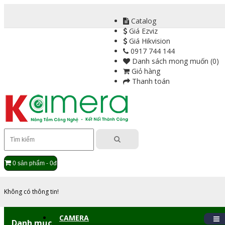
Catalog
Giá Ezviz
Giá Hikvision
0917 744 144
Danh sách mong muốn (0)
Giỏ hàng
Thanh toán
0 sản phẩm - 0đ
Không có thông tin!
CAMERA
Danh mục