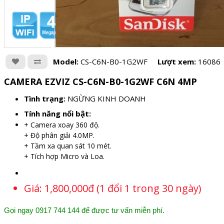
Model:
CS-C6N-B0-1G2WF
Lượt xem:
16086
CAMERA EZVIZ CS-C6N-B0-1G2WF C6N 4MP
Tình trạng:
NGỪNG KINH DOANH
Tính năng nổi bật:
+ Camera xoay 360 độ.
+ Độ phân giải 4.0MP.
+ Tầm xa quan sát 10 mét.
+ Tích hợp Micro và Loa.
Giá:
1,800,000đ (1 đổi 1 trong 30 ngày)
Gọi ngay 0917 744 144 để được tư vấn miễn phí.