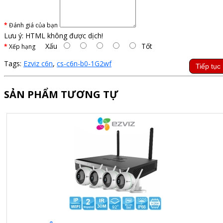
Đánh giá của bạn
Lưu ý:
HTML không được dịch!
Xấu
Tốt
Xếp hạng
Tags:
Ezviz c6n
,
cs-c6n-b0-1G2wf
Tiếp tục
SẢN PHẨM TƯƠNG TỰ