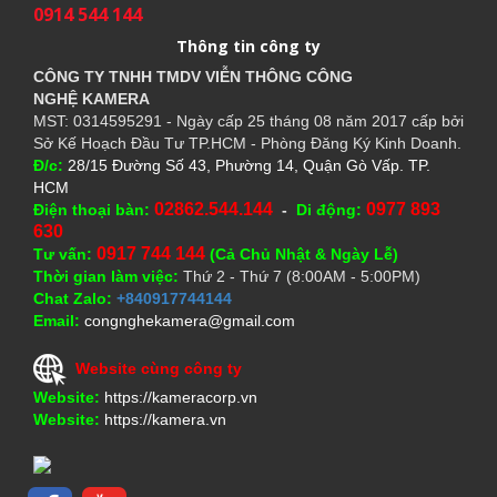
0914 544 144
Thông tin công ty
CÔNG TY TNHH TMDV VIỄN THÔNG CÔNG
NGHỆ
KAMERA
MST: 0314595291 - Ngày cấp 25 tháng 08 năm 2017 cấp bởi
Sở Kế Hoạch Đầu Tư TP.HCM - Phòng Đăng Ký Kinh Doanh.
Đ/c:
28/15 Đường Số 43, Phường 14, Quận Gò Vấp. TP.
HCM
02862.544.144
0977 893
Điện thoại bàn:
-
Di động:
630
0917 744 144
Tư vấn:
(Cả Chủ Nhật & Ngày Lễ)
Thời gian làm việc:
Thứ 2 - Thứ 7 (8:00AM - 5:00PM)
Chat Zalo:
+840917744144
Email:
congnghekamera@gmail.com
Website cùng công ty
Website:
https://kameracorp.vn
Website:
https://kamera.vn