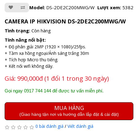
Model:
DS-2DE2C200MWG/W
Lượt xem:
5382
CAMERA IP HIKVISION DS-2DE2C200MWG/W
Tình trạng:
Còn hàng
Tính năng nổi bật:
+ Độ phân giải 2MP (1920 × 1080)/25fps.
+ Tầm xa hồng ngoại/Ánh sáng trắng 30m
+ Tích hợp Micro thu tiếng.
+ Kết nối wifi không dây.
Giá:
990,000đ (1 đổi 1 trong 30 ngày)
Gọi ngay 0917 744 144 để được tư vấn miễn phí.
MUA HÀNG
(Giao hàng tận nơi và hướng dẫn lắp đặt & cài đặt)
0 bài đánh giá
/
Viết đánh giá