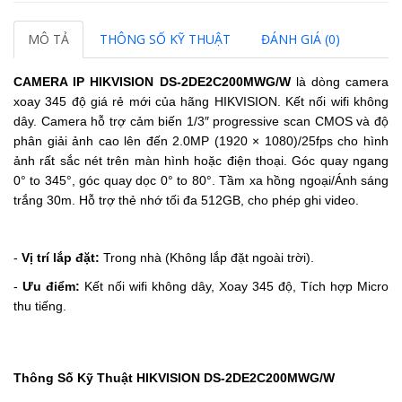
MÔ TẢ
THÔNG SỐ KỸ THUẬT
ĐÁNH GIÁ (0)
CAMERA IP HIKVISION
DS-2DE2C200MWG/W
là dòng camera
xoay 345 độ giá rẻ mới của hãng HIKVISION. Kết nối wifi không
dây. Camera hỗ trợ cảm biến 1/3″ progressive scan CMOS và độ
phân giải ảnh cao lên đến 2.0MP (1920 × 1080)/25fps cho hình
ảnh rất sắc nét trên màn hình hoặc điện thoại. Góc quay ngang
0° to 345°, góc quay dọc 0° to 80°. Tầm xa hồng ngoại/Ánh sáng
trắng 30m. Hỗ trợ thẻ nhớ tối đa 512GB, cho phép ghi video.
-
Vị trí lắp đặt:
Trong nhà (Không lắp đặt ngoài trời).
-
Ưu điểm:
Kết nối wifi không dây, Xoay 345
độ,
Tích hợp Micro
thu tiếng.
Thông Số Kỹ Thuật HIKVISION DS-2DE2C200MWG/W