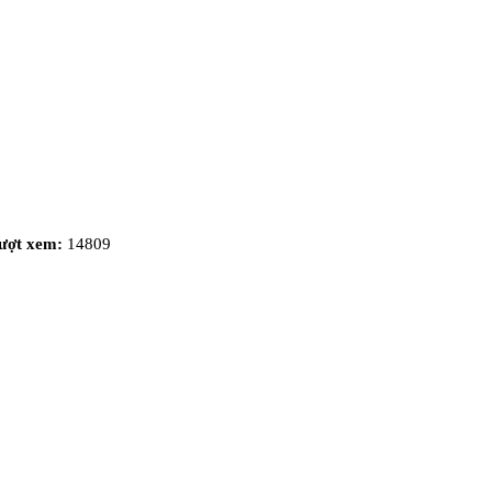
ượt xem:
14809