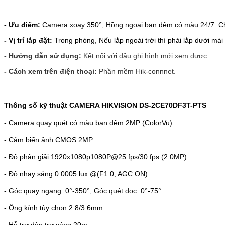
- Ưu điểm:
Camera xoay 350
°, Hồng ngoại ban đêm có màu 24/7. 
- Vị trí lắp đặt:
Trong phòng, Nếu lắp ngoài trời thì phải lắp dưới má
- Hướng dẫn sử dụng:
Kết nối với đầu ghi hình mới xem được.
- Cách xem trên điện thoại:
Phần mềm Hik-connnet.
Thông số kỹ thuật CAMERA HIKVISION DS-2CE70DF3T-PTS
- Camera quay quét có màu ban đêm 2MP (ColorVu)
- Cảm biến ảnh CMOS 2MP.
- Độ phân giải 1920x1080p
1080P@25 fps/30 fps
(2.0MP).
- Độ nhạy sáng 0.0005 lux @(F1.0, AGC ON)
- Góc quay ngang: 0°-350°, Góc quét dọc: 0°-75°
- Ống kính tùy chọn 2.8/3.6mm.
- Hỗ trợ đèn trợ sáng 20m.