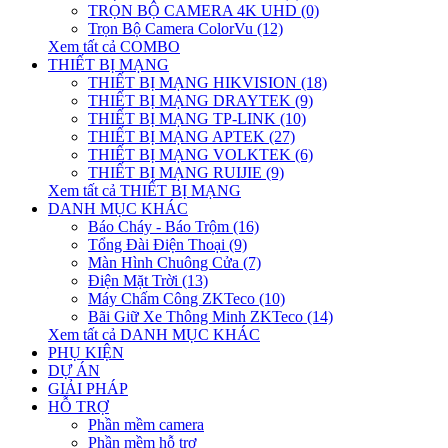
TRỌN BỘ CAMERA 4K UHD (0)
Trọn Bộ Camera ColorVu (12)
Xem tất cả COMBO
THIẾT BỊ MẠNG
THIẾT BỊ MẠNG HIKVISION (18)
THIẾT BỊ MẠNG DRAYTEK (9)
THIẾT BỊ MẠNG TP-LINK (10)
THIẾT BỊ MẠNG APTEK (27)
THIẾT BỊ MẠNG VOLKTEK (6)
THIẾT BỊ MẠNG RUIJIE (9)
Xem tất cả THIẾT BỊ MẠNG
DANH MỤC KHÁC
Báo Cháy - Báo Trộm (16)
Tổng Đài Điện Thoại (9)
Màn Hình Chuông Cửa (7)
Điện Mặt Trời (13)
Máy Chấm Công ZKTeco (10)
Bãi Giữ Xe Thông Minh ZKTeco (14)
Xem tất cả DANH MỤC KHÁC
PHỤ KIỆN
DỰ ÁN
GIẢI PHÁP
HỖ TRỢ
Phần mềm camera
Phần mềm hỗ trợ