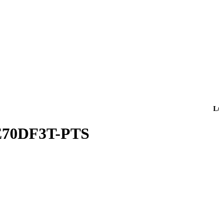
L
70DF3T-PTS