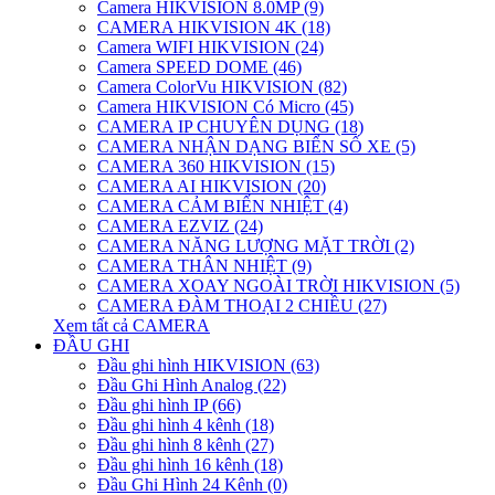
Camera HIKVISION 8.0MP (9)
CAMERA HIKVISION 4K (18)
Camera WIFI HIKVISION (24)
Camera SPEED DOME (46)
Camera ColorVu HIKVISION (82)
Camera HIKVISION Có Micro (45)
CAMERA IP CHUYÊN DỤNG (18)
CAMERA NHẬN DẠNG BIỂN SỐ XE (5)
CAMERA 360 HIKVISION (15)
CAMERA AI HIKVISION (20)
CAMERA CẢM BIẾN NHIỆT (4)
CAMERA EZVIZ (24)
CAMERA NĂNG LƯỢNG MẶT TRỜI (2)
CAMERA THÂN NHIỆT (9)
CAMERA XOAY NGOÀI TRỜI HIKVISION (5)
CAMERA ĐÀM THOẠI 2 CHIỀU (27)
Xem tất cả CAMERA
ĐẦU GHI
Đầu ghi hình HIKVISION (63)
Đầu Ghi Hình Analog (22)
Đầu ghi hình IP (66)
Đầu ghi hình 4 kênh (18)
Đầu ghi hình 8 kênh (27)
Đầu ghi hình 16 kênh (18)
Đầu Ghi Hình 24 Kênh (0)